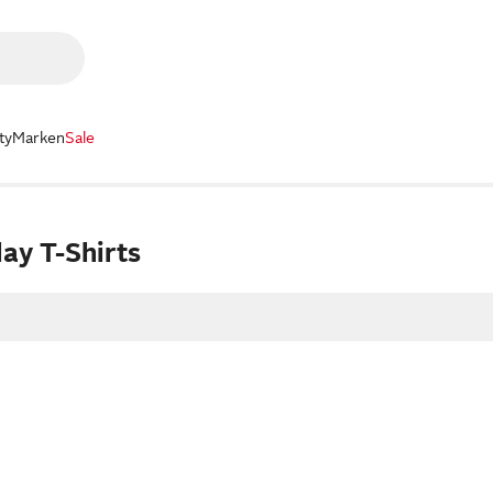
ty
Marken
Sale
ay T-Shirts