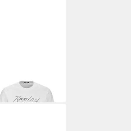
AY
rt Skull
9 €
UVP
49,00 €