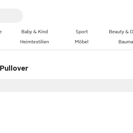
e
Baby & Kind
Sport
Beauty & D
Heimtextilien
Möbel
Bauma
Pullover