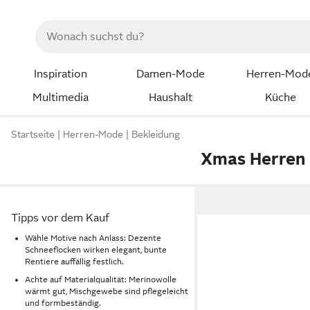
Inspiration
Damen-Mode
Herren-Mod
Multimedia
Haushalt
Küche
Startseite
Herren-Mode
Bekleidung
Xmas Herren 
Tipps vor dem Kauf
Wähle Motive nach Anlass: Dezente
Schneeflocken wirken elegant, bunte
Rentiere auffällig festlich.
Achte auf Materialqualität: Merinowolle
wärmt gut, Mischgewebe sind pflegeleicht
und formbeständig.