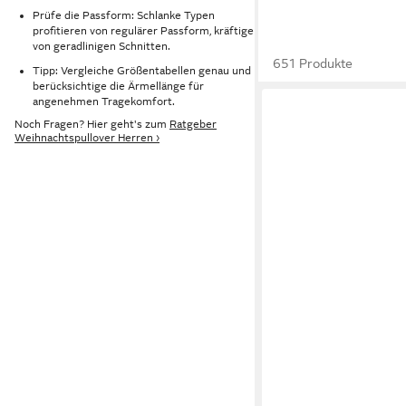
Prüfe die Passform: Schlanke Typen
profitieren von regulärer Passform, kräftige
von geradlinigen Schnitten.
651 Produkte
Tipp: Vergleiche Größentabellen genau und
berücksichtige die Ärmellänge für
angenehmen Tragekomfort.
Noch Fragen? Hier geht's zum
Ratgeber
Weihnachtspullover Herren ›