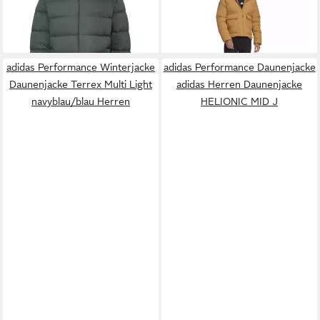
134,90 €
158,90 €
Daunenjacke Helionic (wind-
UVP
160,00 €
Daunenjacke Big Baffle Down
UVP
280,00 €
und wasserabweisend) grün
-16%
braun Herren
-43%
Herren
adidas Performance Winterjacke
adidas Performance Daunenjacke
Daunenjacke Terrex Multi Light
adidas Herren Daunenjacke
navyblau/blau Herren
HELIONIC MID J