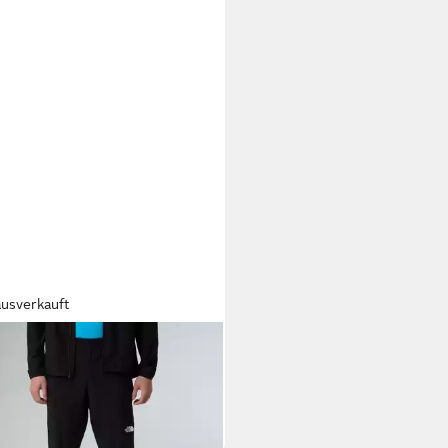
ausverkauft
 NORTH FACE
Trainingshose M
7 WOVEN JOGGER
1,99 €
UVP
75,00 €