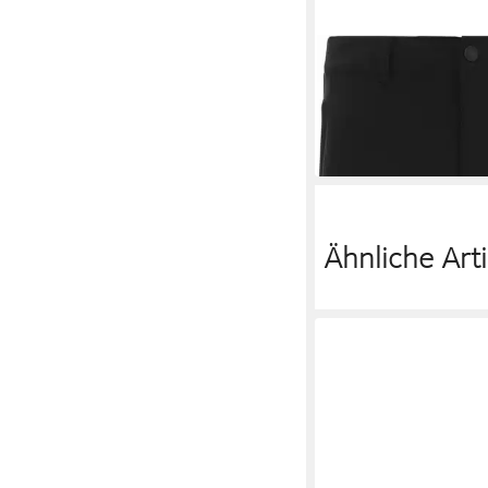
THE NORTH FACE
Tr
EXTENT III PANT TNF
85,00 €
Ähnliche Arti