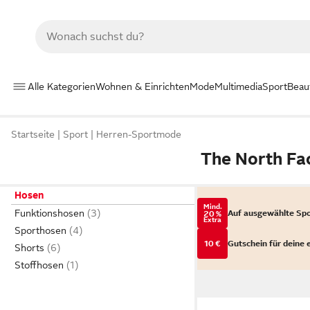
Alle Kategorien
Wohnen & Einrichten
Mode
Multimedia
Sport
Beau
Startseite
Sport
Herren-Sportmode
The North Fa
Hosen
Mind.
Funktionshosen
Auf ausgewählte Sp
20 %
Extra
Sporthosen
10 €
Gutschein für deine 
Shorts
Stoffhosen