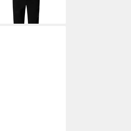
North Face Lightning Pants
95 €