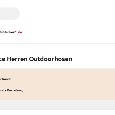
ty
Marken
Sale
ce Herren Outdoorhosen
ortmode
erste Bestellung