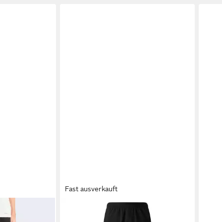
Fast ausverkauft
ekkinghose M
THE NORTH FACE
Funktionshose M
THE