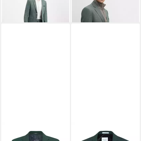
219,99 €
ab 201,55 €
UVP
349,99 €
-42%
DIGEL
Anzug
DIGEL
Baukastensakko Nick
ab 229,95 €
(1-tlg)