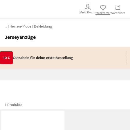
Mein Konto
Merkzettel
Warenkorb
…
Herren-Mode
Bekleidung
Jerseyanzüge
10 €
Gutschein für deine erste Bestellung
1 Produkte