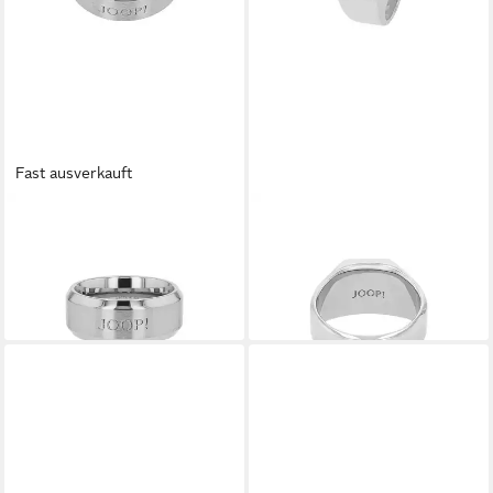
Fast ausverkauft
JOOP!
JOOP!
Fingerring
Siegelring, mit Hypersthen
ab 71,20 €
99,99 €
UVP
79,99 €
lieferbar - in 1-2 Werktagen bei dir
-11%
lieferbar - in 1-2 Werktagen bei dir