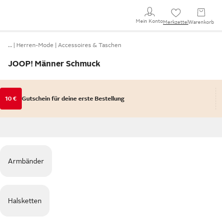
Mein Konto
Merkzettel
Warenkorb
…
Herren-Mode
Accessoires & Taschen
JOOP! Männer Schmuck
10 €
Gutschein für deine erste Bestellung
Armbänder
Halsketten