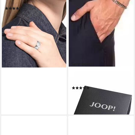
breit - Eyecatcher
(62)
ab 60,00 €
UVP
74,99 €
-20%
lieferbar - in 1-2 Werktagen bei dir
Sehr beliebt
JOOP!
Edelstahlarmband
(30)
ab 75,99 €
UVP
99,99 €
-24%
lieferbar - in 1-2 Werktagen bei dir