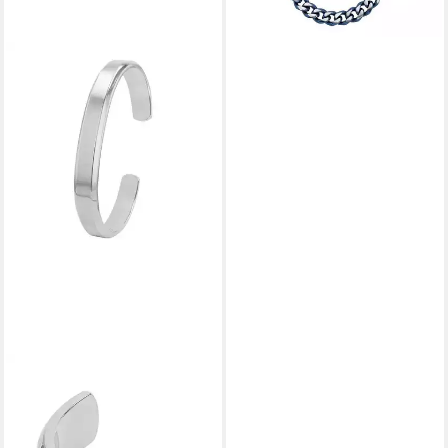
JOOP!
Armspange
89,99 €
lieferbar - in 1-2 Werktagen bei dir