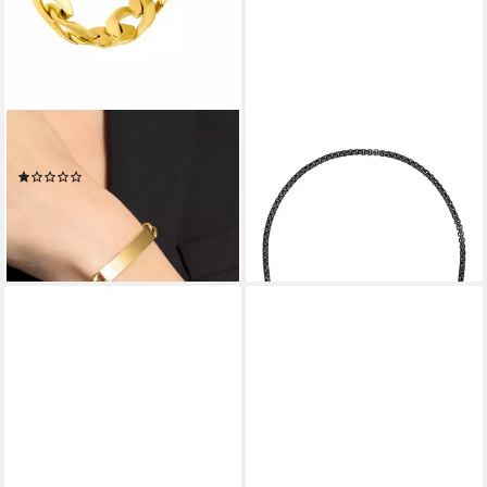
JOOP!
JOOP!
ID Armband
Edelstahlkette Schmuck,
(1)
Geschenk
117,00 €
UVP
139,00 €
134,00 €
UVP
149,00 €
-16%
-10%
lieferbar - in 1-2 Werktagen bei dir
lieferbar - in 1-2 Werktagen bei dir