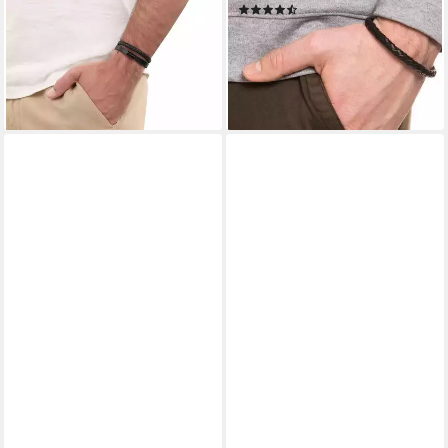
(18)
ab 114,81 €
UVP
129,00 €
ab 89,00 €
UVP
99,99 €
-11%
-11%
lieferbar - in 1-2 Werktagen bei dir
lieferbar - in 1-2 Werktagen bei dir