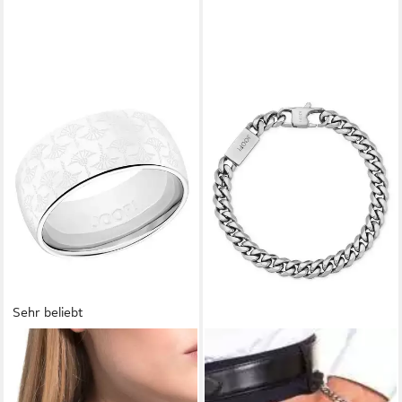
Sehr beliebt
JOOP!
Fingerring Schmuck
Geschenk Ring Kornblume,