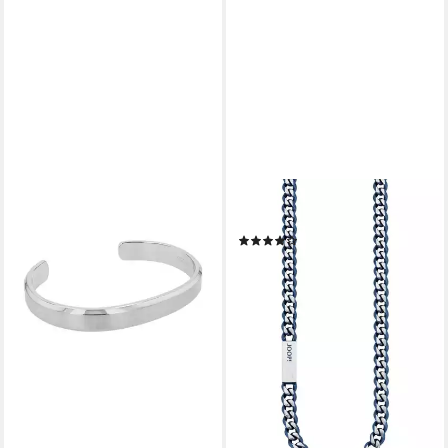
JOOP!
Edelstahlkette
(5)
ab 134,80 €
UVP
159,00 €
-15%
lieferbar - in 1-2 Werktagen bei dir