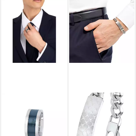
JOOP!
JOOP!
Fingerring JOOP! Ring für
Armband JOOP!
Herren, Edelstahl (Ring, 1-tlg)
Identarmband für Herren,
99,99 €
Edelstahl (Identarmband, 1-
lieferbar - in 4-5 Werktagen bei dir
tlg)
129,00 €