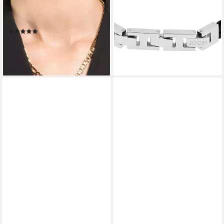
Kette ohne Anhänger
Lederarmband, mit
2034757
Hypersthen
(1)
59,00 €
UVP
89,99 €
79,00 €
UVP
129,00 €
-34%
-39%
lieferbar - in 1-2 Werktagen bei dir
lieferbar - in 1-2 Werktagen bei dir