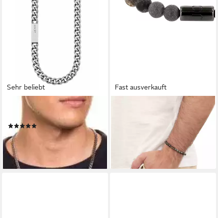
Sehr beliebt
Fast ausverkauft
JOOP!
JOOP!
Edelstahlkette
Armband, mit Achat,
(36)
Hypersthen
ab 94,99 €
UVP
129,00 €
89,99 €
-26%
lieferbar - in 1-2 Werktagen bei dir
lieferbar - in 1-2 Werktagen bei dir