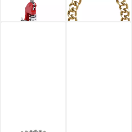
128,99 €
31,95 €
UVP
39,95 €
lieferbar - in 5-6 Werktagen bei dir
-20%
lieferbar - in 2-3 Werktagen bei dir
KARL KANI
KARL KANI
Armband Karl Kani KK
Armband Karl Kani KK Og