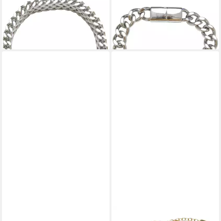
OgHelios Bracelet
Cubanlink Bracelet
27,95 €
30,95 €
UVP
35,95 €
UVP
39,95 €
-22%
-23%
lieferbar - in 2-3 Werktagen bei dir
lieferbar - in 2-3 Werktagen bei dir
KARL KANI
KARL KANI