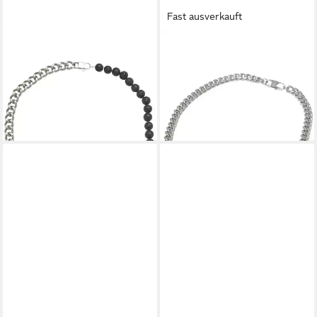
Fast ausverkauft
KARL KANI
KARL KANI
Halsreif Karl Kani KK Retro
Edelstahlkette Karl Kani Karl
Kani Lavapearl Necklace
Kani Retro Plate Chain
30,95 €
30,95 €
UVP
39,95 €
UVP
39,95 €
-23%
-23%
lieferbar - in 2-3 Werktagen bei dir
lieferbar - in 2-3 Werktagen bei dir