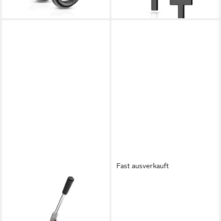
lieferbar - in 2-3 Werktagen bei dir
Fast ausverkauft
VIDAXL
FAINZ
Button Buttonmaschine mit
Paar Ohrhänger Fainz Big
500 Button-Teilen 58 mm
Frozen Cross Earring
171,99 €
29,00 €