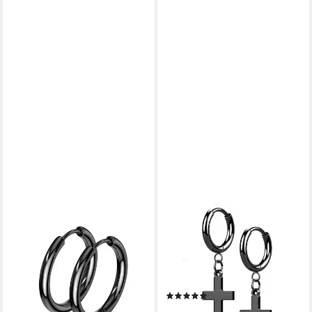
BUNGSA
BUNGSA
Creolen-Set Creolen klassisch
Ohrring-Set Creolen mit
schwarz rund aus Edelstahl
Kreuz-Anhänger schwarz aus
Unisex (1 Paar (2 Stück), 2-
Edelstahl für Damen (1 Paar
tlg), Ohrschmuck Ohrringe
(2 Stück), 2-tlg), Ohrschmuck
(2)
19,99 €
Ohrringe
16,99 €
lieferbar - in 2-3 Werktagen bei dir