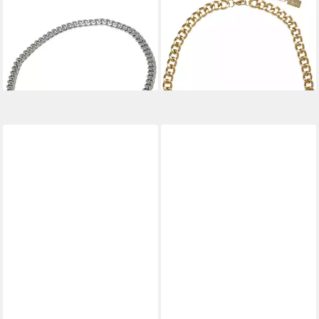
Halsreif Karl Kani Karl Kani
Halsreif Karl Kani KK OgStone
Retro Wallet Chain
Cubanlink Necklace
24,95 €
31,95 €
UVP
29,95 €
UVP
39,95 €
-17%
-20%
lieferbar - in 2-3 Werktagen bei dir
lieferbar - in 2-3 Werktagen bei dir