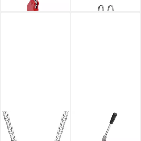
lieferbar - in 5-6 Werktagen bei dir
lieferbar - in 2-3 Werktagen bei dir
POLICE
VIDAXL
Silberkette PEAGN2120401
Button Buttonmaschine mit
59,00 €
UVP
99,00 €
Kreisschneider 25 mm
95,99 €
-40%