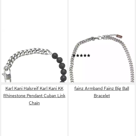
KARL KANI
KARL KANI
Armband Karl Kani KK Retro
Halsreif Karl Kani KK Retro
Kani Lavapearl Bracelet
Kani Plate Cubanlink Necklace
(1)
31,95 €
UVP
35,95 €
30,95 €
UVP
39,95 €
-11%
-23%
lieferbar - in 2-3 Werktagen bei dir
lieferbar - in 2-3 Werktagen bei dir
Karl Kani Halsreif Karl Kani KK
fainz Armband Fainz Big Ball
Rhinestone Pendant Cuban Link
Bracelet
Chain