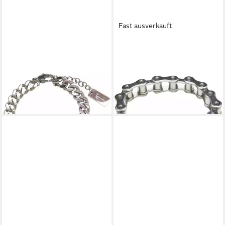
Fast ausverkauft
KARL KANI
KARL KANI
Armband Karl Kani KK Retro
Halsreif Karl Kani KK Retro
Kani Plate Cubanlink Bracelet
Kani Bikechain Bracelet
24,95 €
30,95 €
UVP
29,95 €
UVP
39,95 €
-17%
-23%
lieferbar - in 2-3 Werktagen bei dir
lieferbar - in 2-3 Werktagen bei dir