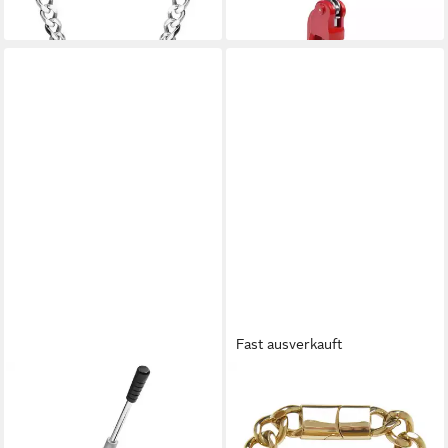
lieferbar - in 5-6 Werktagen bei dir
lieferbar - in 2-3 Werktagen bei dir
Fast ausverkauft
VIDAXL
KARL KANI
Button Buttonmaschine mit
Armband Karl Kani KK Og
500 Button-Teilen 25 mm
Cubanlink Bracelet