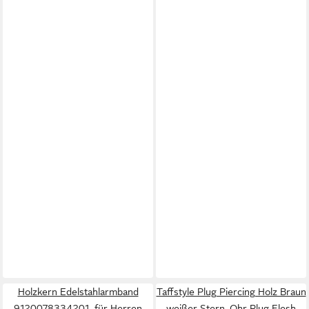
Holzkern Edelstahlarmband
Taffstyle Plug Piercing Holz Braun
9120078334201, für Herren
weißer Stern, Ohr Plug Flesh