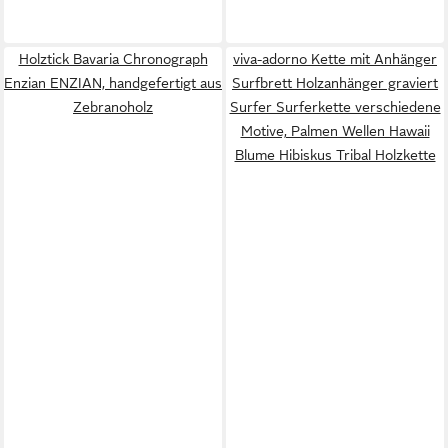
Holztick Bavaria Chronograph
viva-adorno Kette mit Anhänger
Enzian ENZIAN, handgefertigt aus
Surfbrett Holzanhänger graviert
Zebranoholz
Surfer Surferkette verschiedene
Motive, Palmen Wellen Hawaii
Blume Hibiskus Tribal Holzkette