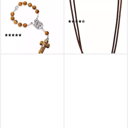
NKLAUS
FOSSIL
Armkette 16 cm Zehner
Kette mit Anhänger Schmuck
Rosenkranz Heiliger
Geschenk Edelstahl Leder
(112)
Christophorus Echtholz
ab 45,00 €
3x2cm Kruzfix
leider ausverkauft
(4)
20,99 €
lieferbar - in 3-4 Werktagen bei dir