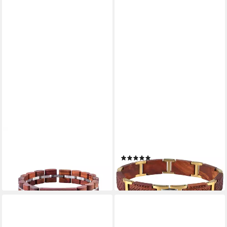
EDENHÖLZER
EDENHÖLZER
Armband
Armband Malhalla
(2)
59,00 €
59,00 €
lieferbar - in 2-3 Werktagen bei dir
lieferbar - in 2-3 Werktagen bei dir