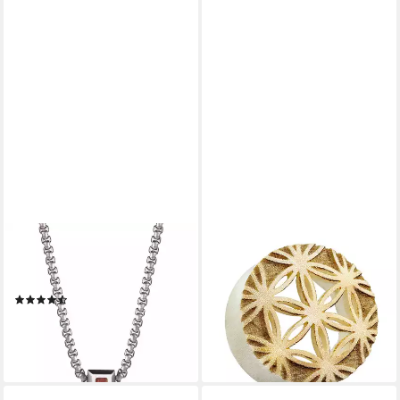
KINGKA
TAFFSTYLE
Kette mit Anhänger Kreuz,
Plug Ohr Plug Tunnel Holz
mit Holz
Blume des Lebens Muster
(5)
12mm, Ohrpiercing Ohr Ear
55,55 €
UVP
62,41 €
Flesh Tunnel Plug Piercing
-11%
ab 14,45 €
lieferbar - in 1-2 Werktagen bei dir
lieferbar - in 4-5 Werktagen bei dir