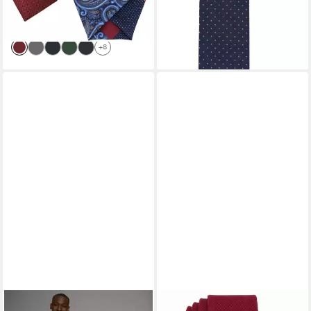
Geblümt, Schlips,
-64%
Einstecktuch, Kariert) Blumen
lieferbar - in 6-7 Werktagen bei dir
Blüten Punkte Dots
+8
Pünktchen Tupfen Tropfen
Rauten, Seide Touch
MAN'S WORLD
ANTALUX