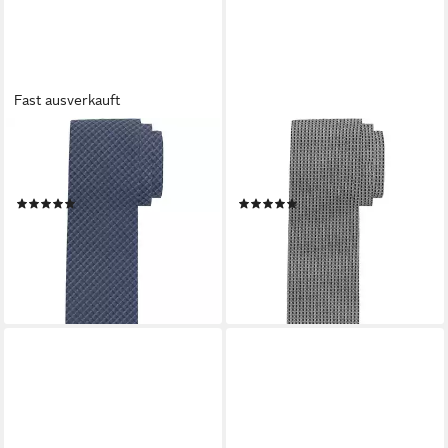
Fast ausverkauft
OLYMP
OLYMP
Krawatte Krawatte mit
Krawatte Strukturierte
Strukturmuster
Krawatte
(3)
(1)
24,99 €
36,99 €
UVP
39,95 €
lieferbar - in 1-2 Werktagen bei dir
-37%
lieferbar - in 1-2 Werktagen bei dir