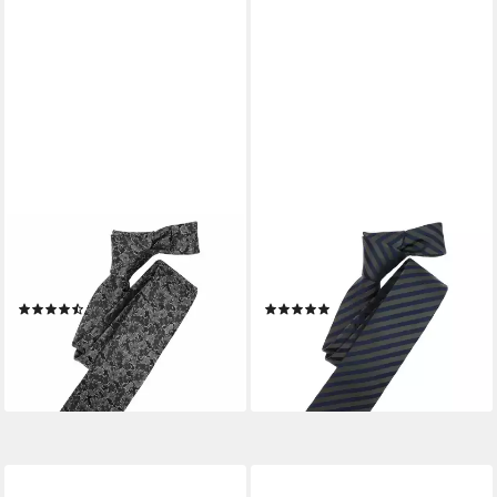
VENTI
VENTI
Krawatte VENTI Krawatte
Krawatte VENTI Krawatte
gemustert
gestreift
(5)
(1)
29,95 €
ab 29,95 €
lieferbar - in 2-3 Werktagen bei dir
lieferbar - in 2-3 Werktagen bei dir
+3