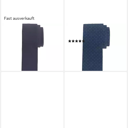
Fast ausverkauft
OLYMP
OLYMP
Krawatte Slim Krawatte
Krawatte Seidenkrawatte
(5)
29,99 €
UVP
39,95 €
39,95 €
-25%
lieferbar - in 1-2 Werktagen bei dir
lieferbar - in 1-2 Werktagen bei dir