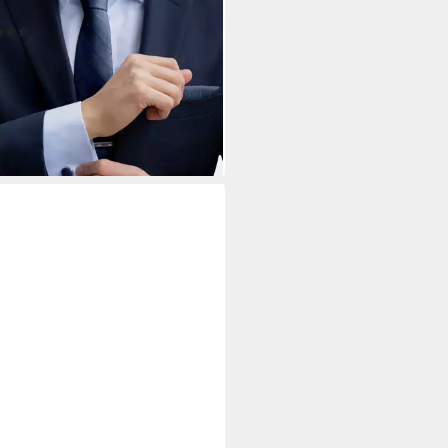
attenklammer
(2)
0 €
UVP
41,90 €
%
rbar - in 3-4 Werktagen bei dir