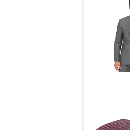
GASSANI
Krawatte Dünne Schm
Lange Jacquard Herr