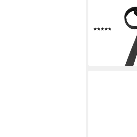
BRUNO BANANI
Krawatte (Set, 2-St., m
Einstecktuch) inklusiv
(868)
23,99 €
lieferbar - in 2-3 Werktag