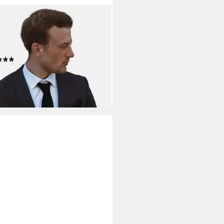
I MORINO
atte (1-St) mit Einstecktuch,
chettenknöpfen und
attenklammer
(1)
0 €
UVP
41,90 €
%
rbar - in 3-4 Werktagen bei dir