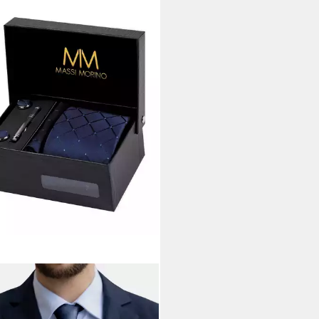
I MORINO
atte (1-St) mit Einstecktuch,
chettenknöpfen und