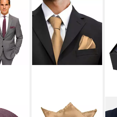
GASSANI
MASS
ale Extra
Krawatte Satin Hochzeitskrawatte,
Kraw
en-Krawatte
Herren-Krawatte Hochzeit Schlips z
Mans