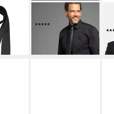
MAN'S WORLD
MASS
it
Krawatte im mimalistischen ton-ton
Kraw
e Einstecktuch
Streifen Design
Mans
(1)
Kraw
20,99 €
UVP
24,99 €
en bei dir
29,9
-16%
lieferbar - in 1-2 Werktagen bei dir
-29
liefe