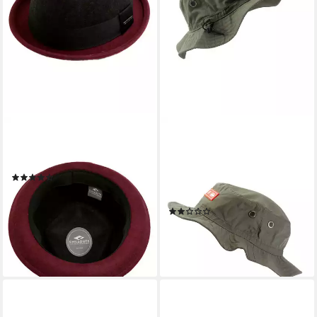
CHILLOUTS
MANUFAKTUR13
Filzhut Neal Hat Herrenhut
Sonnenhut Boonie Hat (Riot
mit Stoffband
Gear) - Sonnenhut, Bucket
(6)
Hat, Fischer Hut, Anglerhut
ab 36,29 €
UVP
59,99 €
mit UV-Schutzfaktor 50+
-40%
(2)
lieferbar - in 1-2 Werktagen bei dir
34,95 €
lieferbar - in 5-6 Werktagen bei dir