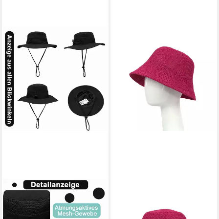
MUTIG
ZEBRO
Sonnenhut UPF 50
Fischerhut Hut
24,99 €
Sonnenhüte mit breiter