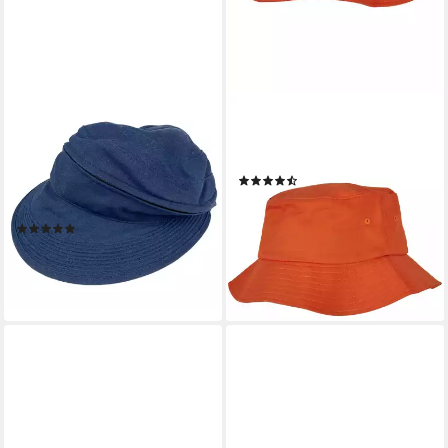
TASCHEN4LIFE
FLEXFIT
Sonnenhut Visor Cap 2in1
Fischerhut Flexfit Unisex
Sonnencap Basecap &
Flexfit Cotton Twill Bucket Hat
(2)
Sonnenschutz in Einem,
ab 25,69 €
unisex, aus Leinen
lieferbar - in 2-3 Werktagen bei dir
(9)
+6
29,95 €
lieferbar - in 3-4 Werktagen bei dir
+4