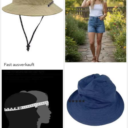
Fast ausverkauft
CHILLOUTS
TASCHEN4LIFE
Fischerhut Pasay Hat
Sonnenhut Leinen Hut
formbeständig, elastisch,
Größenverstellbar, unisex,
langlebig, fixierbar für
Fischerhut
(12)
sicheren Halt
34,95 €
(5)
lieferbar - in 3-4 Werktagen bei dir
ab 29,99 €
UVP
34,99 €
+7
-14%
lieferbar - in 1-2 Werktagen bei dir