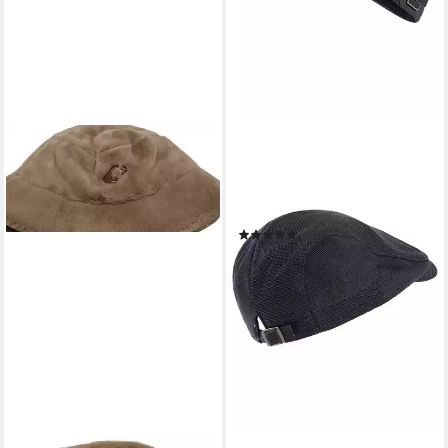
MAN'S WORLD
Outdoorhut mit leichtem
Futter und verstellbarem
Riegel - NEW
(2)
22,99 €
UVP
27,99 €
-18%
lieferbar - in 1-2 Werktagen bei dir