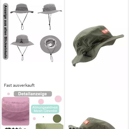
Fast ausverkauft
MUTIG
MANUFAKTUR13
Sonnenhut UPF 50
Sonnenhut Boonie Hat (Riot
Sonnenhüte mit breiter
Gear) - Sonnenhut, Bucket
Krempe, Sommer-Mesh,UV-
Hat, Fischer Hut, Anglerhut
Schutz,Safari-Hut (Sonnenhut
mit UV-Schutzfaktor 50+