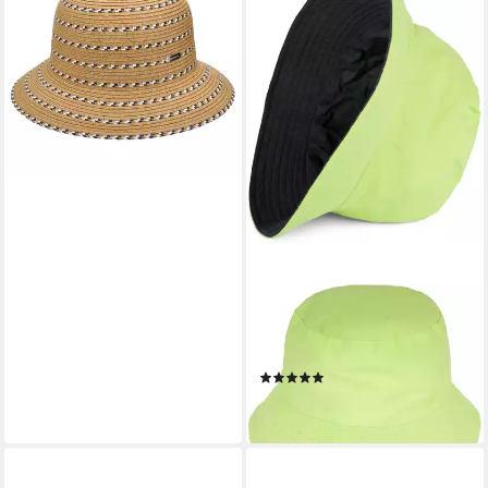
Sommerhut Strandhut
Sonnenhut mit Krempe
14,99 €
lieferbar - in 2-3 Werktagen bei dir
STYLEBREAKER
Fischerhut 2 in 1 Wende
Fischerhut (1-St)
(1)
23,95 €
lieferbar - in 2-3 Werktagen bei dir