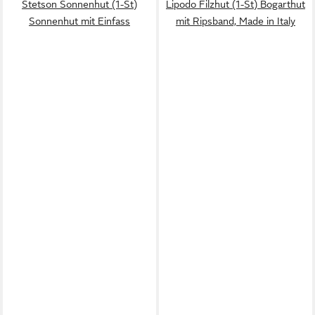
Stetson Sonnenhut (1-St)
Lipodo Filzhut (1-St) Bogarthut
wasserdicht, atmungsaktiv)
Sonnenhut mit Einfass
mit Ripsband, Made in Italy
für Outdoor-Abenteuer,
Wandern, Angeln, Safari,
leicht verstaubar