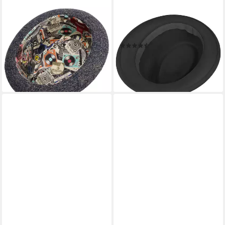
ALFONSO D´ESTE
LIPODO
Fedora (1-St) Porkpie mit
Trilby (1-St) Trilby, Made in
Futter, Made in Italy
Italy
(20)
114,00 €
44,95 €
lieferbar - in 2-3 Werktagen bei dir
lieferbar - in 2-3 Werktagen bei dir
+5