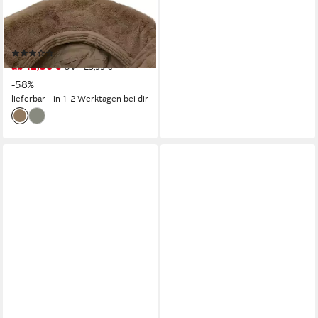
CHILLOUTS
Fischerhut Laika Hat mit
weichem Material
(2)
ab 12,56 €
UVP
29,99 €
-58%
lieferbar - in 1-2 Werktagen bei dir