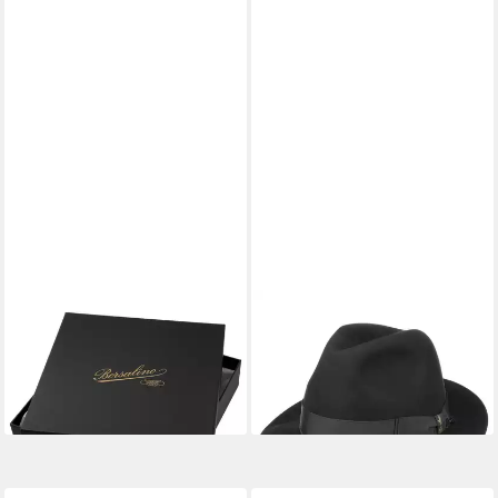
BORSALINO
BORSALINO
Filzhut (1-St) Schachtel
Filzhut (1-St) Herrenhut mit
34,95 €
Futter, Made in Italy
lieferbar - in 3-4 Werktagen bei dir
695,00 €
lieferbar - in 3-4 Werktagen bei dir