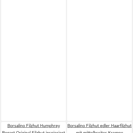
Borsalino Filzhut Humphrey
Borsalino Filzhut edler Haarfilzhut
Bogart Original Filzhut inspieriert
mit mittelbreiter Krempe