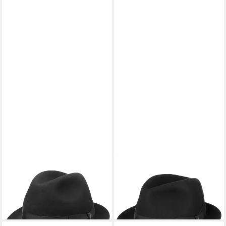
BORSALINO
BORSALINO
Trilby (1-St) Fedora mit
Fedora (1-St) Trilby mit Futter,
Ripsband, Made in Italy
Made in Italy
290,00 €
380,00 €
lieferbar - in 3-4 Werktagen bei dir
lieferbar - in 3-4 Werktagen bei dir