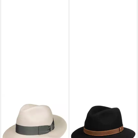
BORSALINO
BORSALINO
Sonnenhut (1-St) Panamahut
Filzhut (1-St) Traveller mit
mit Ripsband, Made in Italy
Lederband, Made in Italy
404,00 €
365,00 €
lieferbar - in 3-4 Werktagen bei dir
lieferbar - in 3-4 Werktagen bei dir