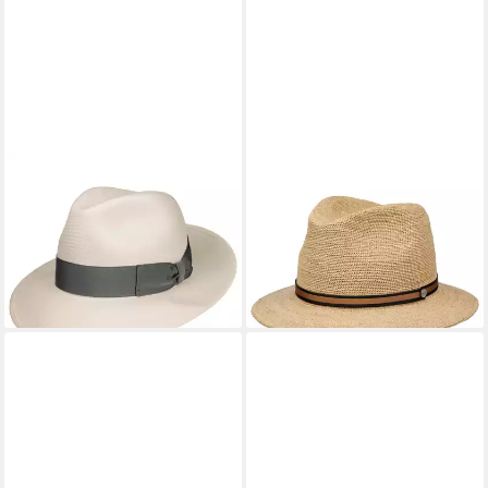
BORSALINO
BORSALINO
Sonnenhut (1-St) Panamahut
Sonnenhut (1-St) Strohhut
mit Ripsband, Made in Italy
mit Ripsband, Made in Italy
404,00 €
280,00 €
lieferbar - in 3-4 Werktagen bei dir
lieferbar - in 3-4 Werktagen bei dir