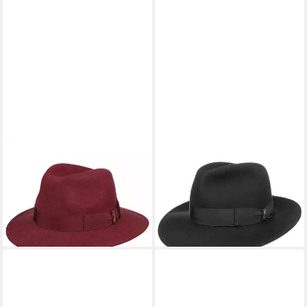
BORSALINO
BORSALINO
Filzhut (1-St) Wollfilzhut mit
Filzhut (1-St) Fedora mit
Ripsband, Made in Italy
Futter, Made in Italy
205,00 €
475,00 €
lieferbar - in 3-4 Werktagen bei dir
lieferbar - in 3-4 Werktagen bei dir
+4