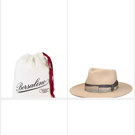
BORSALINO
BORSALINO
Filzhut
Sonnenhut (1-St)
20,00 €
Panamastrohhut mit
lieferbar - in 3-4 Werktagen bei dir
Ripsband, Made in Italy
304,00 €
lieferbar - in 3-4 Werktagen bei dir