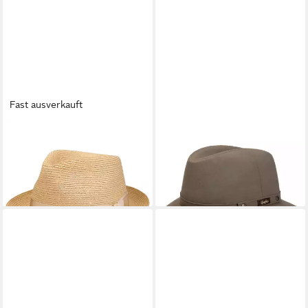
Fast ausverkauft
BORSALINO
BORSALINO
Sonnenhut (1-St) Strohhut
Filzhut (1-St) Filzhut, Made in
mit Ripsband, Made in Italy
Italy
184,00 €
304,00 €
lieferbar - in 3-4 Werktagen bei dir
lieferbar - in 3-4 Werktagen bei dir