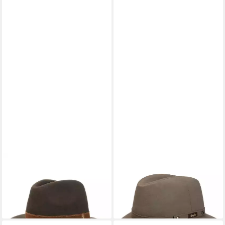
BORSALINO
BORSALINO
Filzhut (1-St) Herrenhut mit
Filzhut (1-St) Filzhut, Made in
Lederband, Made in Italy
Italy
365,00 €
304,00 €
lieferbar - in 3-4 Werktagen bei dir
lieferbar - in 3-4 Werktagen bei dir