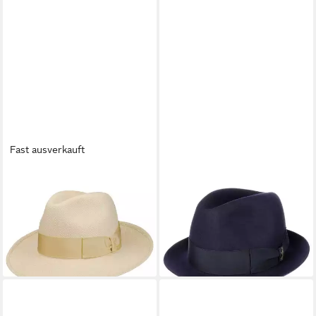
Fast ausverkauft
BORSALINO
BORSALINO
Sonnenhut (1-St)
Outdoorhut (1-St) Trilby mit
Panamastrohhut mit
Futter, Made in Italy
380,00 €
Ripsband, Made in Italy
lieferbar - in 3-4 Werktagen bei dir
280,00 €
lieferbar - in 3-4 Werktagen bei dir