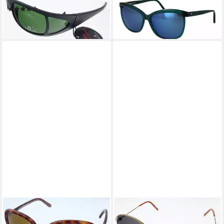
(1)
-56%
24,95 €
lieferbar - in 2-3 Werktagen bei dir
lieferbar - in 3-4 Werktagen bei dir
RODENSTOCK
RODENSTOCK
Sonnenbrille Rodenstock
Sonnenbrille Rodenstock