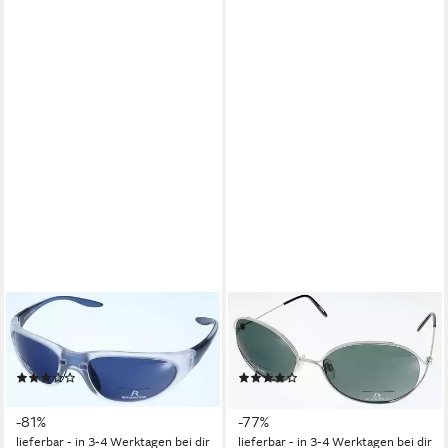
RODENSTOCK
RODENSTOCK
Sonnenbrille Rodenstock
Sonnenbrille Rodenstock
Sonnenbrille R3146D
Sonnenbrille R1390C
(2)
(2)
27,95 €
24,95 €
UVP
149,00 €
UVP
109,00 €
-81%
-77%
lieferbar - in 3-4 Werktagen bei dir
lieferbar - in 3-4 Werktagen bei dir