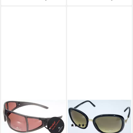
RODENSTOCK
RODENSTOCK
Sonnenbrille Rodenstock
Sonnenbrille Rodenstock
Sonnenbrille R3191C
Sonnenbrille R3222A
(2)
24,95 €
24,95 €
UVP
109,95 €
lieferbar - in 3-4 Werktagen bei dir