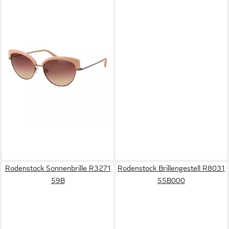
RODENSTOCK
Sonnenbrille R1435 57B
48,25 €
UVP
159,00 €
-70%
lieferbar - in 2-3 Werktagen bei dir
Rodenstock Sonnenbrille R3271
Rodenstock Brillengestell R8031
59B
55B000