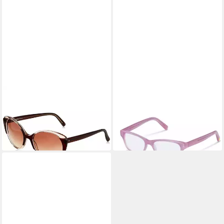
RODENSTOCK
RODENSTOCK
Sonnenbrille MOD. R3316
Sonnenbrille Brillenfassung
211,28 €
ROCCO RR 407
lieferbar in 3 Wochen
143,40 €
lieferbar in 3 Wochen