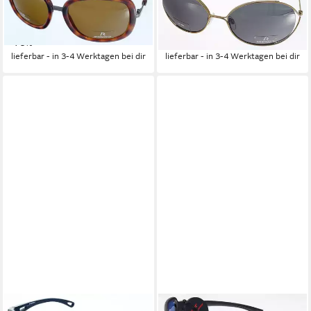
Sonnenbrille R3222C
Sonnenbrille R1390D
24,95 €
24,95 €
UVP
119,00 €
UVP
109,00 €
-79%
-77%
lieferbar - in 3-4 Werktagen bei dir
lieferbar - in 3-4 Werktagen bei dir
RODENSTOCK
RODENSTOCK