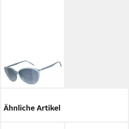
RODENSTOCK
Sonnenbrille R7412 D
99,00 €
UVP
179,00 €
-45%
lieferbar - in 2-3 Werktagen bei dir
Ähnliche Artikel