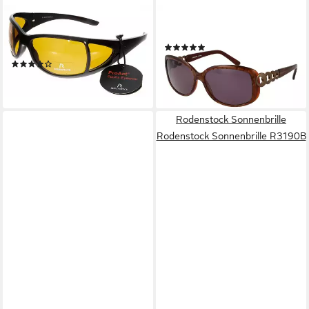
RODENSTOCK
RODENSTOCK
Sonnenbrille Rodenstock
Sonnenbrille R3208 58B
(1)
Sonnenbrille R3190C
48,25 €
UVP
119,00 €
(4)
24,95 €
-59%
lieferbar - in 3-4 Werktagen bei dir
lieferbar - in 2-3 Werktagen bei dir
Rodenstock Sonnenbrille
Rodenstock Sonnenbrille R3190B