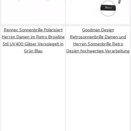
23,95 €
lieferbar - in 2-3 Werktagen bei dir
getönten Gläsern
Getönt oder Verspiegelt 3in2
lieferbar - in 2-3 Werktagen bei dir
Bügelgelenke
Rennec Sonnenbrille Polarisiert
Goodman Design
Herren Damen im Retro Browline
Retrosonnenbrille Damen und
Stil UV400 Gläser Verspiegelt in
Herren Sonnenbrille Retro
Grün Blau
Design hochwertige Verarbeitung