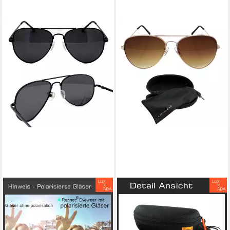
RENNEC
RENNEC
Sonnenbrille (Pilotenbrille
Sonnenbrille Pilotenbrille
Polarisiert Schwarz mit
Polarisiert UV400 Retro
stabilen Hardcase, Piloten
Gelenke und Hardcase