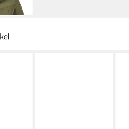
9 €
kel