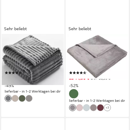
Sehr beliebt
Sehr beliebt
OTTO HOME
OTTO HOME
Wohndecke Millara,
Wohndecke Jil, aus super
Kuscheldecke in Cord-Optik,
weichem Kuschelfleece,
150x200 cm, Wohndecke,
Kuscheldecke, Premium
Sofadecke
Qualität
(63)
(1609)
17,99 €
ab 14,99 €
UVP
34,99 €
UVP
30,99 €
-49%
-52%
lieferbar - in 1-2 Werktagen bei dir
lieferbar - in 1-2 Werktagen bei dir
+3