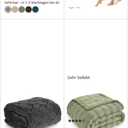
lieferbar - in 1-2 Werktagen bei dir
Sehr beliebt
DESIGN91
TOPFINEL
Wohndecke CARO, Karierte
Wohndecke Kuscheldecke
Kuscheldecke ideales
150x200 weiß, Fleecedecke
Geschenk Weiche, warme
weich, dicke Decke, Wolldecke
Decke
Sofadecke, luxuriös gestreift
(75)
(39)
Muster
ab 12,99 €
ab 25,99 €
17,99 €
UVP
150,00 €