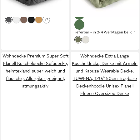
-28%
-83%
lieferbar - in 2-3 Werktagen bei dir
+7
lieferbar - in 3-4 Werktagen bei dir
Wohndecke Premium Super Soft
Wohndecke Extra Lange
Flanell Kuscheldecke Sofadecke,
Kuscheldecke, Decke mit Ärmeln
heimtexland, super weich und
und Kapuze Wearable Decke,
flauschig, Allergiker geeignet,
TUWENA, 120/150cm Tragbare
atmungsaktiv
Deckenhoodie Unisex Flanell
Fleece Oversized Decke