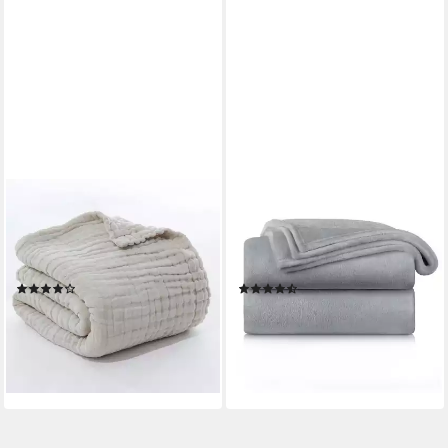
JASLIFE
BLUMTAL
Wohndecke Musselin Decke,
Wohndecke Kuschelige
Sommerdecke,100%
Fleecedecke, Oeko-Tex
Baumwolle
zertifizierte Decke
(31)
(381)
ab 27,99 €
ab 12,99 €
UVP
16,99 €
lieferbar in 3 Wochen
-24%
+3
lieferbar - in 2-3 Werktagen bei dir
+9