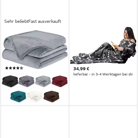
Sehr beliebt
Fast ausverkauft
BARBONS
HOMELEVEL
Wohndecke, flauschige
Wohndecke Kuscheldecke mit
Kuscheldecke, weiche Decke,
Ärmeln 200x150 cm, grau,
Überwurfdecke, atmungsaktiv,
Norweger Design,
super weich und flauschig,
HOMELEVEL
(122)
34,99 €
hochwertig
ab 11,99 €
UVP
28,90 €
lieferbar - in 3-4 Werktagen bei dir
-59%
lieferbar - in 3-4 Werktagen bei dir