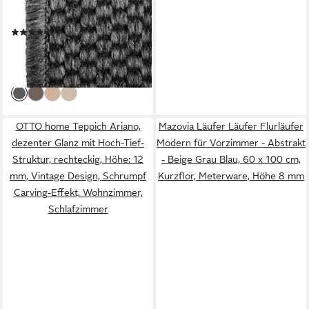
Naturfaser, Rutschfest,
rechteckig, Höhe: 5 mm, Sisal
(212)
Teppichläufer in Boho-Style
ab 22,99 €
UVP
29,99 €
für alle Räume - verschiedene
-23%
Größen
lieferbar - in 3-4 Werktagen bei dir
OTTO home Teppich Ariano,
Mazovia Läufer Läufer Flurläufer
dezenter Glanz mit Hoch-Tief-
Modern für Vorzimmer - Abstrakt
Struktur, rechteckig, Höhe: 12
- Beige Grau Blau, 60 x 100 cm,
mm, Vintage Design, Schrumpf
Kurzflor, Meterware, Höhe 8 mm
Carving-Effekt, Wohnzimmer,
Schlafzimmer