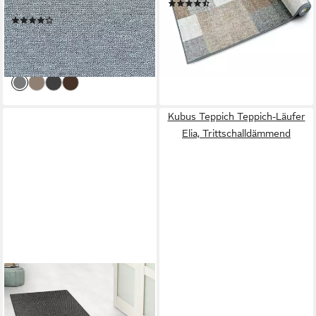
(350)
rechteckig, Höhe: 4 mm
ab 17,99 €
33,99 €
(304)
ab 8,99 €
15,99 €
-47%
lieferbar - in 3-4 Werktagen bei dir
-44%
lieferbar - in 3-4 Werktagen bei dir
Kubus Teppich Teppich-Läufer
Elia, Trittschalldämmend