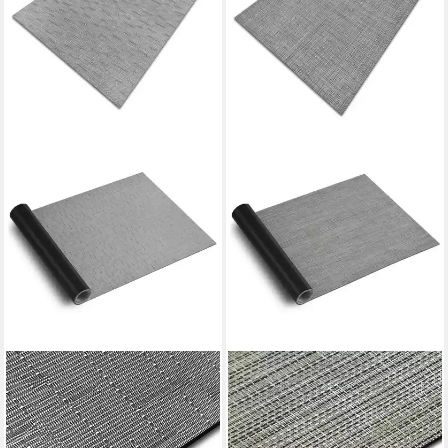
CASA PURA
CASA PURA
Küchenläufer Siena, Erhältlich
Küchenläufer Matera,
in vielen Größen,
Erhältlich in vielen Größen,
Küchenteppich, Läufer, Höhe:
Küchenteppich, Läufer, Höhe: