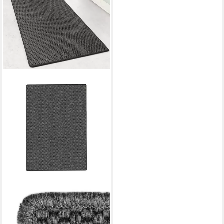
FLOORDIREKT
Läufer Kalkutta, robuste &
strapazierfähige Sisal-