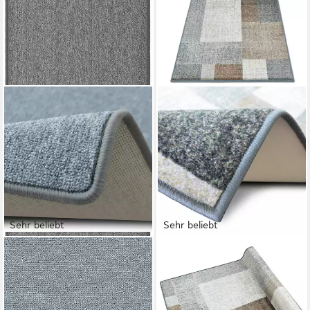
Sehr beliebt
Sehr beliebt
CASA PURA
FLOORDIREKT
Teppich London, Erhältlich in
Läufer Lucano, Teppichläufer
vielen Farben & Größen,
erhältlich in vielen Farben &
Teppichläufer, Läufer,
Größen, rechteckig