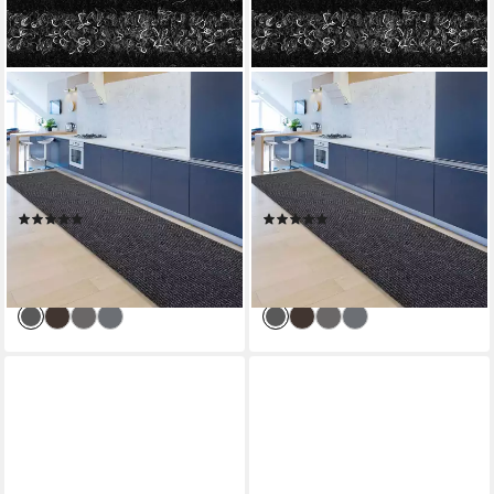
CASA PURA
CASA PURA
Küchenläufer Granada,
Küchenläufer Granada,
Erhältlich in vielen Farben &
Erhältlich in vielen Farben &
Größen, Küchenteppich,
Größen, Küchenteppich,
Läufer, rechteckig, Höhe: 5
Läufer, rechteckig, Höhe: 5
(107)
(107)
mm
mm
ab 10,99 €
ab 10,99 €
20,99 €
20,99 €
-48%
-48%
lieferbar - in 3-4 Werktagen bei dir
lieferbar - in 3-4 Werktagen bei dir