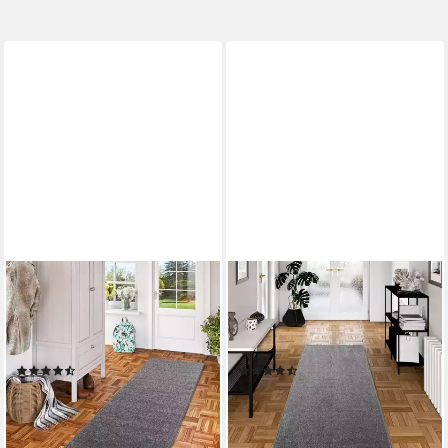
SNAPSTYLE
SNAPSTYLE
Läufer Hochflor Langflor
Läufer Hochflor Velours
Teppich Läufer Cottage,
Läufer Teppich Luna,
Rechteckig, Höhe: 22 mm
Rechteckig, Höhe: 16 mm
(76)
(32)
ab 29,90 €
ab 42,90 €
UVP
52,90 €
UVP
69,90 €
-43%
-39%
lieferbar - in 4-5 Werktagen bei dir
lieferbar - in 4-5 Werktagen bei dir