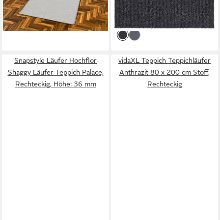
ab 39,95 €
-45%
UVP
57,95 €
Nadelfilz für den
lieferbar - in 4-5 Werktagen bei dir
-31%
Eingangsbereich
lieferbar - in 4-5 Werktagen bei dir
+7
Snapstyle Läufer Hochflor
vidaXL Teppich Teppichläufer
Shaggy Läufer Teppich Palace,
Anthrazit 80 x 200 cm Stoff,
Rechteckig, Höhe: 36 mm
Rechteckig