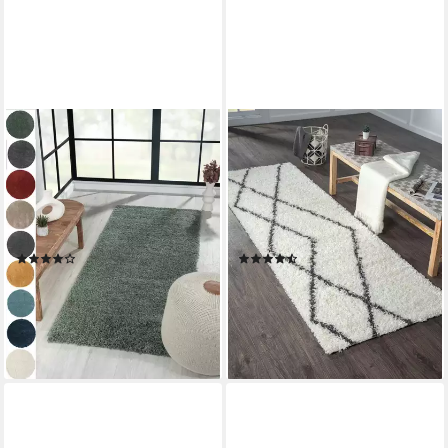
MYFLAIR MÖBEL &
MYFLAIR MÖBEL &
ACCESSOIRES
ACCESSOIRES
Hochflor-Läufer My Shaggy,
Hochflor-Läufer My Shaggy
rechteckig, Höhe: 37 mm,
Raute, rechteckig, Höhe: 37
Shaggy, Uni Farben, leicht
mm, Shaggy, Scandi Rauten
glänzend, Microfaser, extra
Design, leicht glänzend, extra
(10)
(7)
flauschig
flauschig
ab 49,99 €
ab 40,99 €
UVP
102,99 €
UVP
81,99 €
-51%
-50%
lieferbar - in 5-6 Werktagen bei dir
lieferbar - in 5-6 Werktagen bei dir
+4