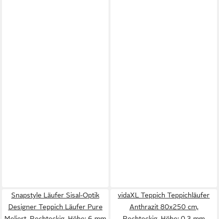
Snapstyle Läufer Sisal-Optik
vidaXL Teppich Teppichläufer
Designer Teppich Läufer Pure
Anthrazit 80x250 cm,
Meliert, Rechteckig, Höhe: 6 mm
Rechteckig, Höhe: 0.3 mm