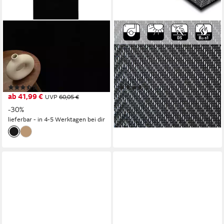
TAPISO
KARAT
Läufer MONO, rechteckig,
Küchenläufer Tortoli,
Höhe: 6 mm, Kurzflor Indoor
verschiedene Größen, Läufer,
Outdoor UV-beständig
pflegeleicht, rechteckig, Höhe:
Einfarbig Modern Design
3 mm, für Innen und Außen
(3)
(4)
geeignet
ab 41,99 €
ab 22,99 €
UVP
60,05 €
lieferbar - in 3-4 Werktagen bei dir
-30%
lieferbar - in 4-5 Werktagen bei dir