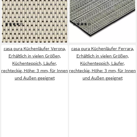
Teppich-Läufer, Läufer, Küche,
Erhältlich in vielen Größen,
verschiedene Größen &
Küchenteppich, Läufer, Höhe:
Farben, Rechteckig, Höhe: 3
3 mm, für Innen und Außen
(2)
(1)
mm, für Innen und Außen
geeignet
ab 22,99 €
ab 25,99 €
geeignet
lieferbar - in 3-4 Werktagen bei dir
lieferbar - in 3-4 Werktagen bei dir
casa pura Küchenläufer Verona,
casa pura Küchenläufer Ferrara,
Erhältlich in vielen Größen,
Erhältlich in vielen Größen,
Küchenteppich, Läufer,
Küchenteppich, Läufer,
rechteckig, Höhe: 3 mm, für Innen
rechteckig, Höhe: 3 mm, für Innen
und Außen geeignet
und Außen geeignet