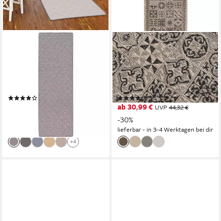
SNAPSTYLE
TAPISO
Läufer In- und Outdoor
Küchenläufer MELISSA,
Teppich Läufer Beidseitig
rechteckig, Höhe: 6 mm,
Newport, Rechteckig, Höhe: 3
Indoor & Outdoor, UV-
mm
beständig, wetterfest, modern
(6)
(13)
ab 34,90 €
ab 30,99 €
UVP
49,90 €
UVP
44,32 €
-30%
-30%
lieferbar - in 4-5 Werktagen bei dir
lieferbar - in 3-4 Werktagen bei dir
+4