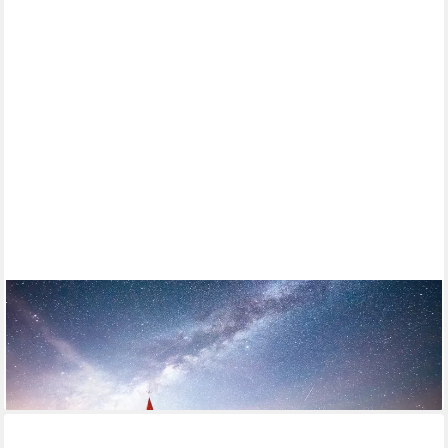
PAPERMOON
Fototapete BLUMEN-WIESE-FELD ISLAND KIRCHE STERNE
HIMMEL BERGE
ab 22,87 €
lieferbar - in 2-3 Werktagen bei dir