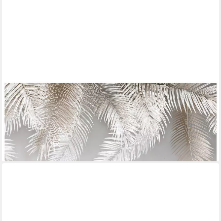
WALLARENA
Fototapete Blätter Hängend Beton Natur Wohnzimmer,
Schlafzimmer 400x280 cm, glatt, 3D-Optik, 400 x 280 cm
69,99 €
lieferbar - in 4-5 Werktagen bei dir