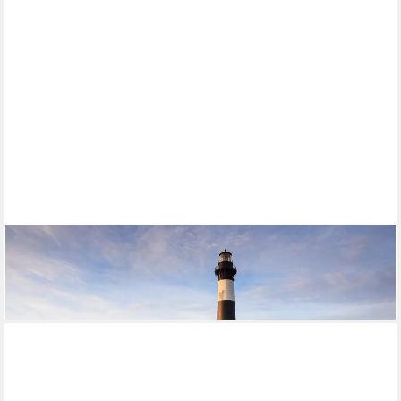
PAPERMOON
Fototapete Bodie Island Lighthouse, glatt
ab 22,99 €
lieferbar - in 2-3 Werktagen bei dir