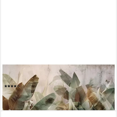
WALLARENA
Fototapete Blätter Beton - Mehrfarbig - Modern - Vlies -
Wohnzimmer, glatt, (2 St), 100x70cm
(1)
ab 16,99 €
lieferbar - in 4-5 Werktagen bei dir