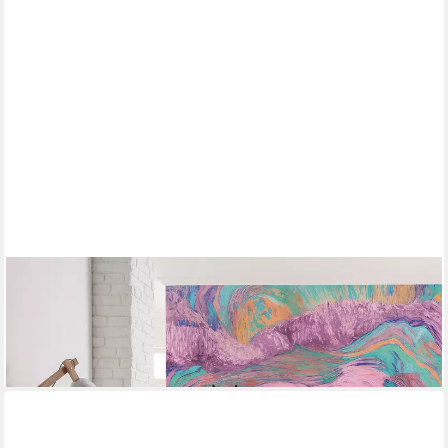
KOMAR
Fototapete Komar Vlies Fototapete - Sunset Island - Größe 300
x 250 cm, glatt, bedruckt, (Packung)
134,99 €
lieferbar - in 6-8 Werktagen bei dir