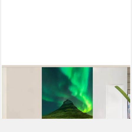
MUCHOWOW
Fototapete Nordlichter - Wasserfall - Berg - Island, Matt,
bedruckt, Vliestapete für Wohnzimmer Schlafzimmer Küche,
Fototapete, 120x240 cm
ab 84,95 €
UVP
102,00 €
-17%
lieferbar - in 6-8 Werktagen bei dir