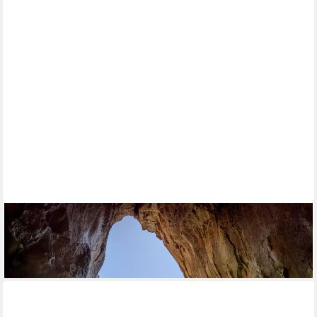
PAPERMOON
Fototapete Blue Grotto in Capri island, glatt
ab 22,99 €
lieferbar - in 2-3 Werktagen bei dir