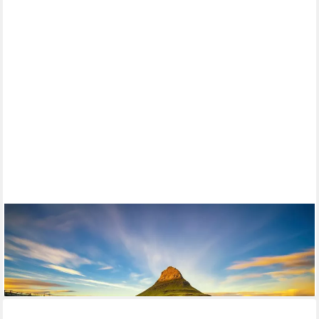
PAPERMOON
Fototapete KIRKJUFELL-WASSERFALL FLUSS ISLAND BERG
SONNENUNTERGANG
ab 22,87 €
lieferbar - in 2-3 Werktagen bei dir