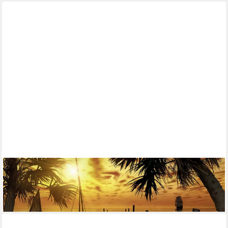
KOMAR
Fototapete Komar Fototapete Treasure Island 368 x 254 cm
63,29 €
lieferbar - in 3-4 Werktagen bei dir