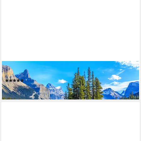
PAPERMOON
Fototapete Spirit Island in Maligne Lake, glatt
(3)
ab 22,99 €
lieferbar - in 2-3 Werktagen bei dir