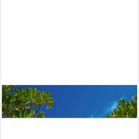
PAPERMOON
Fototapete Island, glatt
ab 22,99 €
lieferbar - in 2-3 Werktagen bei dir