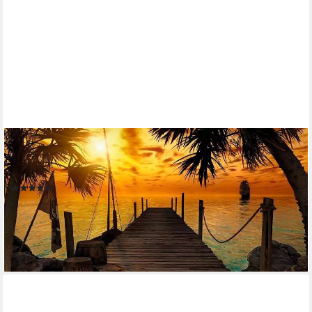
KOMAR
Fototapete Treasure Island - Größe 368 x 254 cm, glatt,
bedruckt, Wohnzimmer, Schlafzimmer
(4)
48,95 €
UVP
81,65 €
-40%
lieferbar - in 6-8 Werktagen bei dir