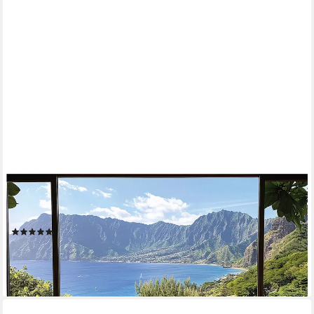
WALLARENA
Fototapete Fenster 3D Landschaft - Mehrfarbig - Modern - Vlies
- Schlafzimmer, glatt, (6 St), 300x210cm
(1)
ab 49,99 €
lieferbar - in 4-5 Werktagen bei dir