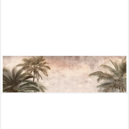
WALLARENA
Fototapete Dschungel Beton - Mehrfarbig - Klassisch - Vlies -
Schlafzimmer, glatt, (3 St), 150x105cm
ab 19,99 €
lieferbar - in 4-5 Werktagen bei dir