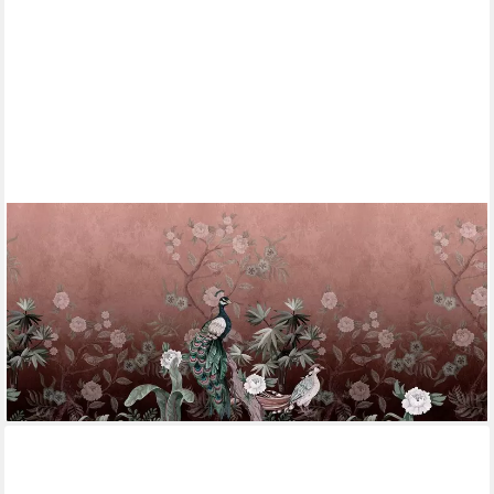
LIVING WALLS
Fototapete Walls by Patel Peacock Island, glatt, Vlies, Wand
244,99 €
UVP
350,95 €
-30%
lieferbar - in 4-5 Werktagen bei dir