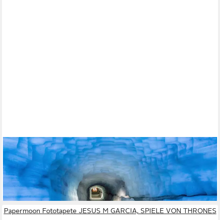
PAPERMOON
Fototapete GROTTE-TUNNEL EIS GLETSCHER HÖHLE ISLAND
LANGJOKULL
ab 22,87 €
lieferbar - in 2-3 Werktagen bei dir
Papermoon Fototapete JESUS M GARCIA, SPIELE VON THRONES