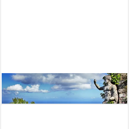
PAPERMOON
Fototapete Capri Island View
ab 22,87 €
lieferbar - in 2-3 Werktagen bei dir