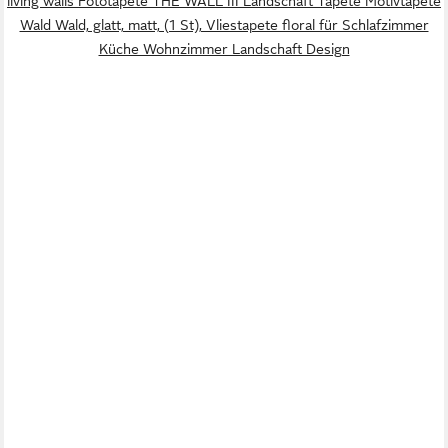
living walls Fototapete THE WALL III Landschaft Tapete Motivtapete
Wald Wald, glatt, matt, (1 St), Vliestapete floral für Schlafzimmer
Küche Wohnzimmer Landschaft Design