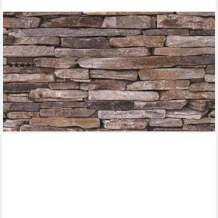
LIVING WALLS
Bordüre pop.up Panel 3D, leicht strukturiert, Steinoptik,
gemustert, Motiv, Naturstein selbstklebend Borte Wohnzimmer
Schlafzimmer Küche raun Büro
(17)
24,76 €
UVP
38,95 €
(19,05 €/ 1 qm)
-36%
lieferbar - in 4-5 Werktagen bei dir