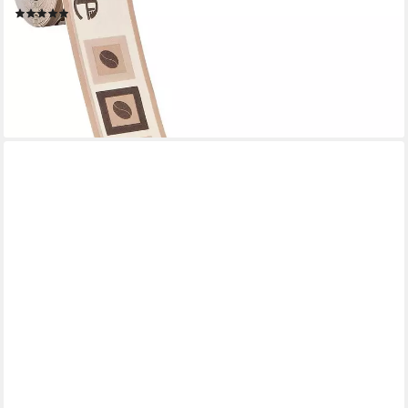
(4)
15,42 €
UVP
25,95 €
(61,68 €/ 1 qm)
-41%
lieferbar - in 4-5 Werktagen bei dir