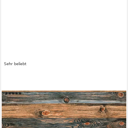
Sehr beliebt
LIVING WALLS
Bordüre Stick Ups, glatt, gestreift, realistisch, Holz, Vinyl Wand
Schräge Borte Wohnzimmer Schlafzimmer Küche Design Optik
(40)
ab 16,12 €
UVP
36,95 €
(18,96 €/ 1 qm)
-56%
lieferbar - in 3-4 Werktagen bei dir