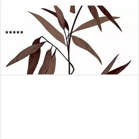
LIVING WALLS
Bordüre pop.up Panel, glatt, floral, geblümt, Palmen Tapete
Japanisch Borte Wohnzimmer Schlafzimmer Küche Design
(5)
ab 24,44 €
UVP
41,95 €
(28,09 €/ 1 qm)
-42%
lieferbar - in 4-5 Werktagen bei dir