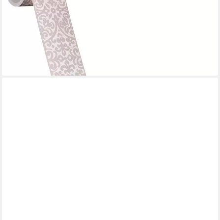
Schräge modern
17,29 €
UVP
26,95 €
(69,16 €/ 1 qm)
-36%
lieferbar - in 4-5 Werktagen bei dir