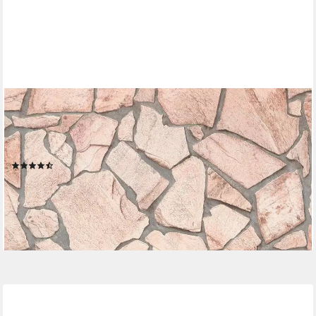
LIVING WALLS
Bordüre pop.up Panel 3D, leicht strukturiert, Steinoptik,
gemustert, Motiv, Naturstein selbstklebend Borte Wohnzimmer
Schlafzimmer Küche Design
(9)
25,58 €
UVP
38,95 €
-34%
lieferbar - in 4-5 Werktagen bei dir