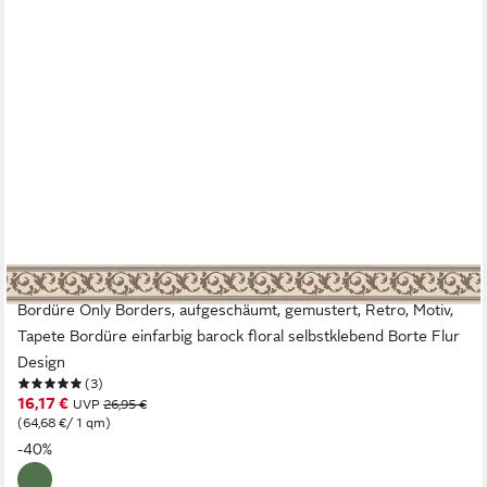
A.S. CRÉATION
Bordüre Only Borders, aufgeschäumt, gemustert, Retro, Motiv,
Tapete Bordüre einfarbig barock floral selbstklebend Borte Flur
Design
(3)
16,17 €
UVP
26,95 €
(64,68 €/ 1 qm)
-40%