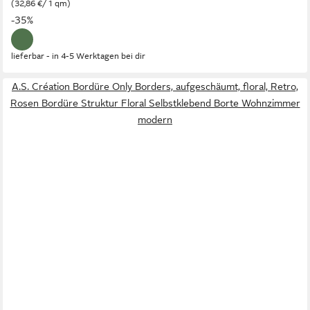
(32,86 €/ 1 qm)
-35%
lieferbar - in 4-5 Werktagen bei dir
A.S. Création Bordüre Only Borders, aufgeschäumt, floral, Retro,
Rosen Bordüre Struktur Floral Selbstklebend Borte Wohnzimmer
modern