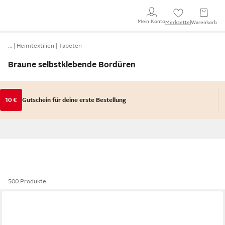
Mein Konto
Merkzettel
Warenkorb
…
Heimtextilien
Tapeten
Braune selbstklebende Bordüren
10 €
Gutschein für deine erste Bestellung
500 Produkte