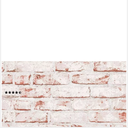
LIVING WALLS
Bordüre pop.up Panel 3D, leicht strukturiert, Steinoptik,
gemustert, Motiv, Backstein in Vintage Optik selbstklebend Borte
Wohnzimmer modern Optik
(7)
25,04 €
UVP
38,95 €
-36%
lieferbar - in 4-5 Werktagen bei dir