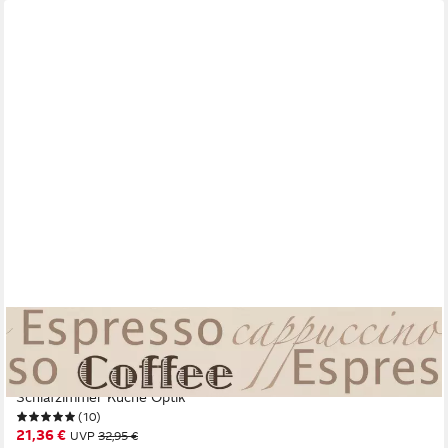
A.S. CRÉATION
Bordüre Only Borders, aufgeschäumt, gemustert, Motiv, mit
Schrift, Kaffee Bordüre Selbstklebend Borte Wohnzimmer
Schlafzimmer Küche Optik
(10)
21,36 €
UVP
32,95 €