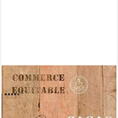
LIVING WALLS
Bordüre pop.up Panel, glatt, gestreift, realistisch, Holz,
Holzplanken selbstklebend Borte Wohnzimmer Schlafzimmer
Küche Design
(3)
25,18 €
UVP
41,95 €
(28,94 €/ 1 qm)
-40%