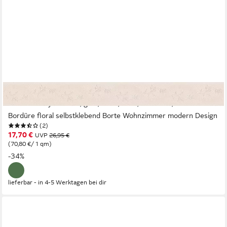
A.S. CRÉATION
Bordüre Only Borders, glatt, floral, Wald, botanisch, Blumen
Bordüre floral selbstklebend Borte Wohnzimmer modern Design
(2)
17,70 €
UVP
26,95 €
(70,80 €/ 1 qm)
-34%
lieferbar - in 4-5 Werktagen bei dir