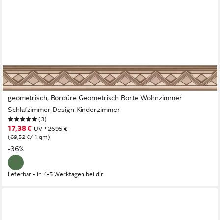
A.S. CRÉATION
Bordüre Only Borders, leicht strukturiert, grafisch, Motiv,
geometrisch, Bordüre Geometrisch Borte Wohnzimmer
Schlafzimmer Design Kinderzimmer
(3)
17,38 €
UVP
26,95 €
(69,52 €/ 1 qm)
-36%
lieferbar - in 4-5 Werktagen bei dir