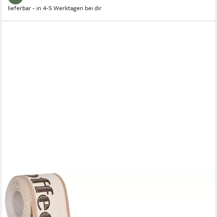
lieferbar - in 4-5 Werktagen bei dir
A.S. CRÉATION
Bordüre Only Borders, aufgeschäumt, gemustert, Motiv, mit
Schrift, Kaffee Bordüre selbstklebend Borte Wohnzimmer
modern Design Wandtapete