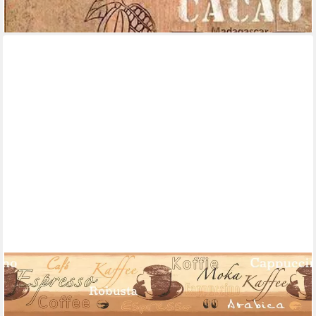
lieferbar - in 4-5 Werktagen bei dir
A.S. CRÉATION
Bordüre Only Borders 11, leicht strukturiert, gemustert, Motiv,
mit Schrift, Bordüre selbstklebend Papier Wand Decke Schräge
Borte Wohnzimmer Optik