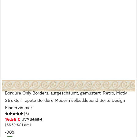
A.S. CRÉATION
Bordüre Only Borders, aufgeschäumt, gemustert, Retro, Motiv,
Struktur Tapete Bordüre Modern selbstklebend Borte Design
Kinderzimmer
(3)
16,58 €
UVP
26,95 €
(66,32 €/ 1 qm)
-38%