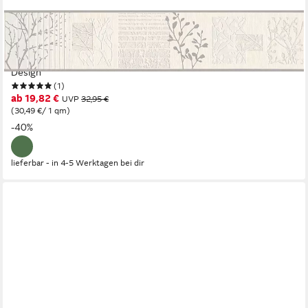
A.S. CRÉATION
Bordüre Only Borders, aufgeschäumt, floral, natürlich, Wald,
Struktur Tapete Bordüre Stein glatt Borte Wohnzimmer modern
Design
(1)
ab 19,82 €
UVP
32,95 €
(30,49 €/ 1 qm)
-40%
lieferbar - in 4-5 Werktagen bei dir