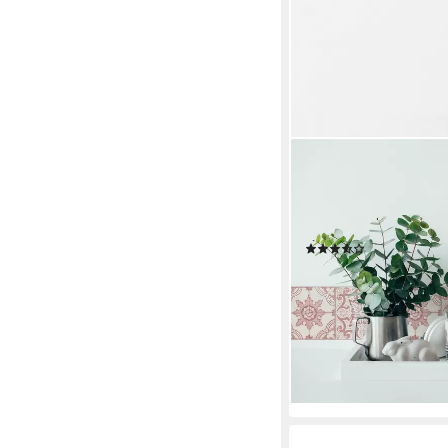
A.S. CRÉATION
Bordüre Only Borders 1
Tapete Bordüre Flie
Schlafzimmer Küche
(2)
23,99 €
UVP
29,95 €
(36,91 €/ 1 qm)
-20%
lieferbar - in 4-5 Werktag