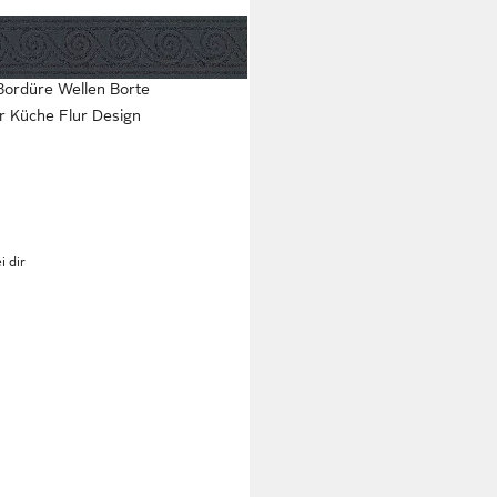
icht strukturiert, glänzend,
 Bordüre Wellen Borte
 Küche Flur Design
i dir