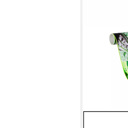
LIVING WALLS
Bordüre Stick Ups, glat