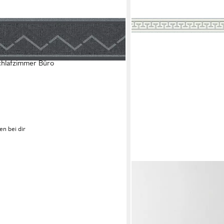
, leicht strukturiert, grafisch,
apete Bordüre Geometrisch Metallic
hlafzimmer Büro
en bei dir