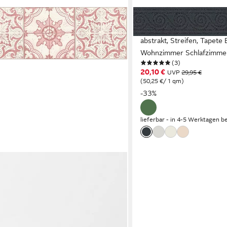
A.S. CRÉATION
Bordüre Only Borders 11, le
abstrakt, Streifen, Tapete
Wohnzimmer Schlafzimmer
(3)
20,10 €
UVP
29,95 €
(50,25 €/ 1 qm)
-33%
lieferbar - in 4-5 Werktagen be