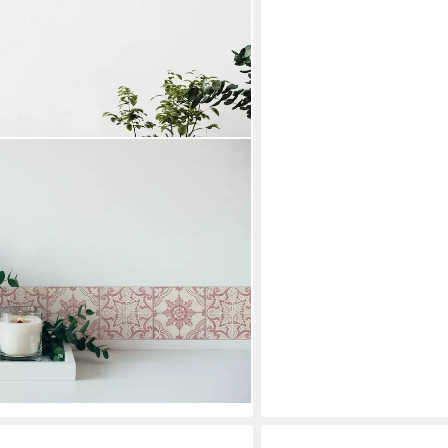
1, glatt, bedruckt, matt, Retro,
sen Bordüre Borte Wohnzimmer
en bei dir