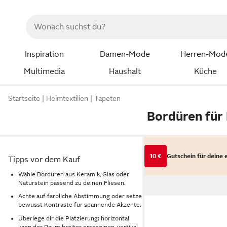
Inspiration
Damen-Mode
Herren-Mod
Multimedia
Haushalt
Küche
Startseite
Heimtextilien
Tapeten
Bordüren für 
10 €
Gutschein für deine 
Tipps vor dem Kauf
Wähle Bordüren aus Keramik, Glas oder
Naturstein passend zu deinen Fliesen.
Achte auf farbliche Abstimmung oder setze
bewusst Kontraste für spannende Akzente.
Überlege dir die Platzierung: horizontal
kann der Raum breiter erscheinen, vertikal