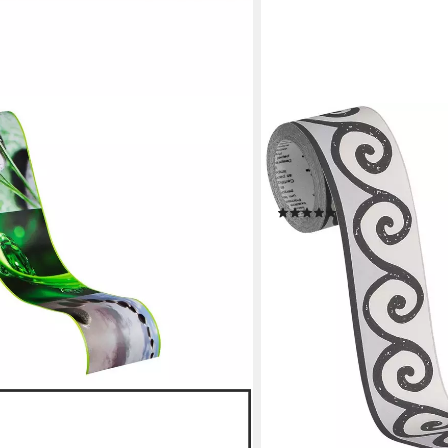
A.S. CRÉATION
Bordüre Only Borders, auf
Motiv, Tapete Bordüre Ge
selbstklebend Flur Design
(3)
16,74 €
UVP
26,95 €
(66,96 €/ 1 qm)
-38%
lieferbar - in 4-5 Werktagen be
t, Steinoptik, gemustert, Motiv,