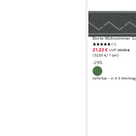
A.S. CRÉATION
Bordüre Only Borders 11
Motiv, geometrisch, T
Borte Wohnzimmer Sc
(1)
21,22 €
UVP
29,95 €
(32,65 €/ 1 qm)
-29%
lieferbar - in 4-5 Werktag