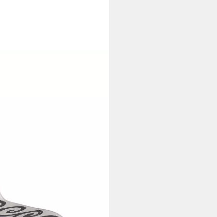
geschäumt, gemustert, Retro,
ometrisch geometrisch
 Optik
i dir