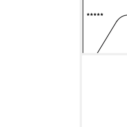
Modern Tapete Bordür
Kinderzimmer
(38)
13,83 €
UVP
27,95 €
(27,66 €/ 1 qm)
-51%
lieferbar - in 4-5 Werktag