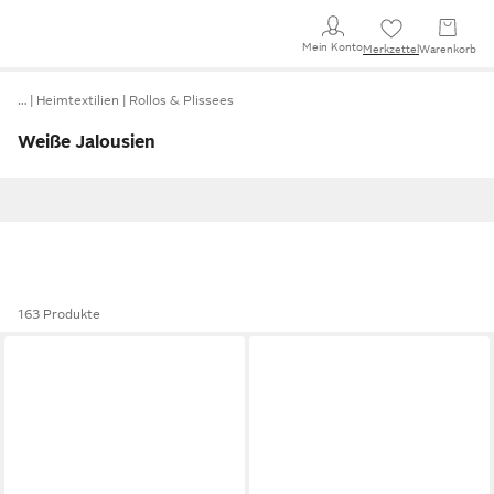
Mein Konto
Merkzettel
Warenkorb
…
Heimtextilien
Rollos & Plissees
Weiße Jalousien
163 Produkte