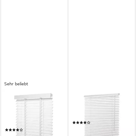
Sehr beliebt
VENTANARA
VENTANARA
Jalousie Jalousie Holzjalousie
Jalousie Jalousie Holzjalousie
matt Premium Holz Rollo
Holz Rollo Plissee Echtholz
Echtholz 50mm, Wand- bzw.
Lamelle 35mm
(168)
Deckenmontage, Lindenholz
ab 28,95 €
(129)
lieferbar - in 3-4 Werktagen bei dir
ab 79,95 €