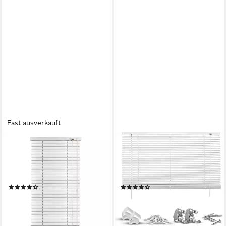
Fast ausverkauft
EUROHARRY
GOOD LIFE
Jalousie Alu minium 25mm
Jalousie Matti, ohne Bohren,
mit Bohren Fenster Rollo
freihängend, Klemmfix-
Montage Venetian Blind
Jalousie aus Aluminium
(94)
(158)
ab 9,50 €
ab 14,49 €
UVP
21,00 €
UVP
23,95 €
-55%
-39%
lieferbar - in 6-8 Werktagen bei dir
lieferbar - in 3-4 Werktagen bei dir