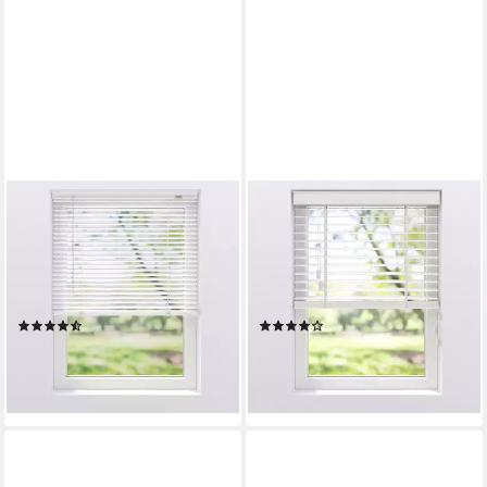
MY HOME
MY HOME
Jalousie, ohne Bohren,
Jalousie Alexia, mit Bohren,
freihängend, Aluminium,
freihängend, aus Bambus mit
Klemmträger mit
50mm Lamellen, Bedienung
Feststellschraube
durch Schnurzug
(19)
(12)
ab 27,49 €
ab 52,99 €
lieferbar - in 2-3 Werktagen bei dir
lieferbar - in 2-3 Werktagen bei dir