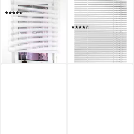
freihängend, Kunststoff
25 mm, mit Bohren,
(498)
freihängend, Jalousiebänder
ab 8,99 €
farblich passend
lieferbar - in 4-5 Werktagen bei dir
(260)
ab 17,85 €
UVP
20,49 €
-13%
lieferbar - in 4-5 Werktagen bei dir
+1