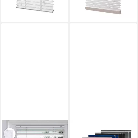
lieferbar - in 3-4 Werktagen bei dir
+1
SONELLO
VENTANARA
Jalousie Klemmfix ohne u. mit
Jalousie Alujalousie ohne