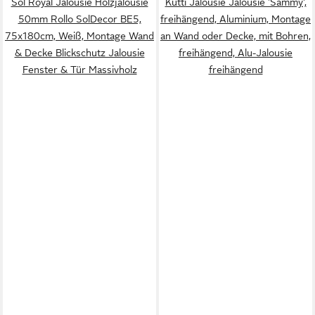
Sol Royal Jalousie Holzjalousie
Kutti Jalousie Jalousie 'Sammy',
50mm Rollo SolDecor BE5,
freihängend, Aluminium, Montage
75x180cm, Weiß, Montage Wand
an Wand oder Decke, mit Bohren,
& Decke Blickschutz Jalousie
freihängend, Alu-Jalousie
Fenster & Tür Massivholz
freihängend