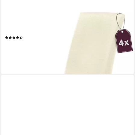
SH SCHEFFLER-HOME LIVE HOMESTYLE
Stuhlhusse Moderner Stuhlbezug "Mia" aus Microfaser,
abnehmbarer & waschbarer Spannbezug für Stühle
(5)
ab 39,99 €
49,95 €
-20%
lieferbar - in 4-5 Werktagen bei dir
+1