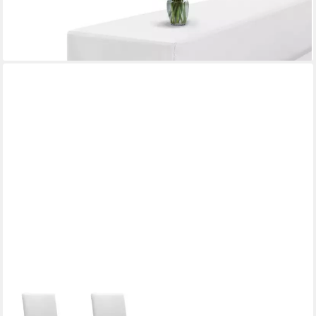
Biertisch Husse
ab 24,99 €
lieferbar - in 2-3 Werktagen bei dir
BEAUTEX
Stuhlhusse Jersey Baumwolle elastisch für Stühle und