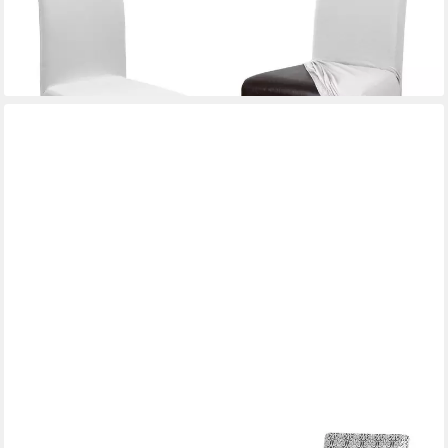
19,99 €
(10,00 €/ 1 Stk)
lieferbar - in 2-3 Werktagen bei dir
+3
BEAUTEX