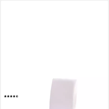
BTTO
Stuhlhusse Stuhlhusse Universal Stretch Stuhlbezug
Stuhlüberzug,Einfarbig, Elastische Stretch Husse
(9)
ab 17,99 €
UVP
27,99 €
-36%