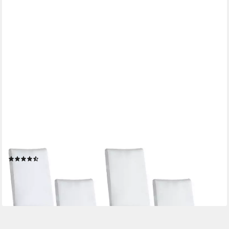
BEAUTISSU
Stuhlhusse Bankett Stuhlhussen 4er Set Leona, 45x90cm, Weiß,
legante Stretch Hussen für Stühle -Elastische Stuhl Überzüge
(21)
26,99 €
lieferbar - in 2-3 Werktagen bei dir