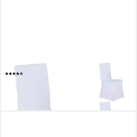
RELAXDAYS
Stuhlhusse 4er Set, weiß
(10)
19,99 €
UVP
39,99 €
-50%
lieferbar - in 2-3 Werktagen bei dir