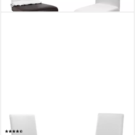
+3
BEAUTEX
Stuhlhusse Jersey Baumwolle elastisch für Stühle und
Schwingstühle 2er Set
(16)