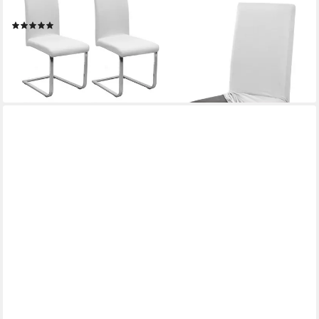
Schwingstühle 2er Set
(30)
39,99 €
(10,00 €/ 1 Stk)
lieferbar - in 2-3 Werktagen bei dir
+3