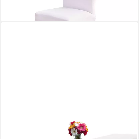
lieferbar in 2 Wochen
+5
BEAUTISSU
Biertischhusse 3tlg Hussen Bierzeltgarnitur Set Bodenlang für
50 cm Wieß, breite Festzeltgarnitur – 2X Bierbank Hussen & 1x