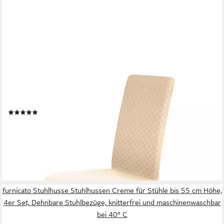
SH SCHEFFLER-HOME LIVE HOMESTYLE
Stuhlhusse Moderner Stuhlbezug "Emil" aus Flanell,
abnehmbarer & waschbarer Spannbezug für Stühle
(6)
ab 29,95 €
39,98 €
(7,49 €/ 1 Stk)
-25%
lieferbar - in 4-5 Werktagen bei dir
furnicato Stuhlhusse Stuhlhussen Creme für Stühle bis 55 cm Höhe,
4er Set, Dehnbare Stuhlbezüge, knitterfrei und maschinenwaschbar
bei 40° C