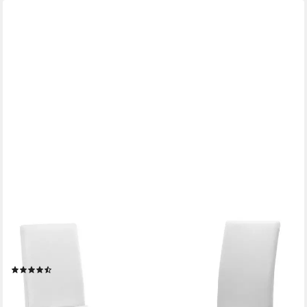
BEAUTEX
Stuhlhusse Jersey Baumwolle elastisch für Stühle &
Schwingstühle
(181)
ab 9,99 €
lieferbar - in 2-3 Werktagen bei dir