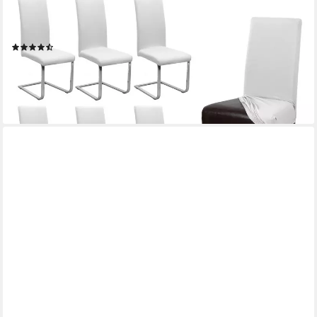
BEAUTEX
Stuhlhusse Jersey Baumwolle elastisch für Stühle und
Schwingstühle 6er Set
(21)
59,99 €
(10,00 €/ 1 Stk)
lieferbar - in 2-3 Werktagen bei dir
+3