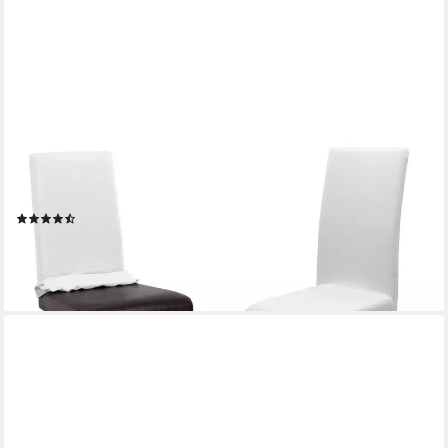
BEAUTEX
Stuhlhusse Jersey Baumwolle elastisch für Stühle &
Schwingstühle
(181)
ab 9,99 €
lieferbar - in 2-3 Werktagen bei dir
+3