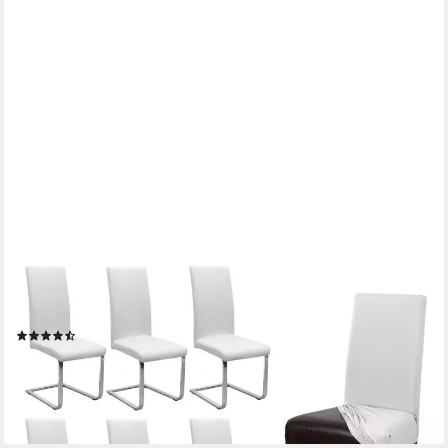
BEAUTEX
Stuhlhusse Jersey Baumwolle elastisch für Stühle und
Schwingstühle 6er Set
(21)
59,99 €
(10,00 €/ 1 Stk)
lieferbar - in 2-3 Werktagen bei dir
+3