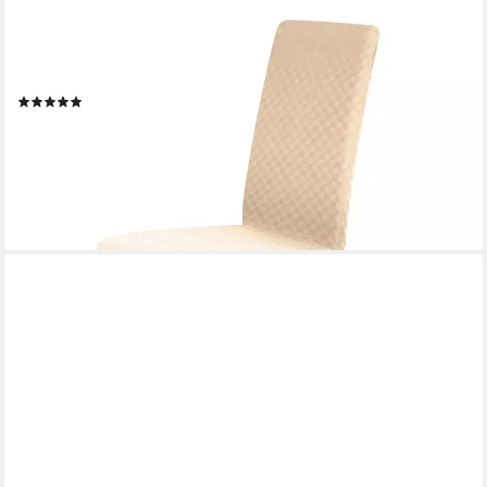
SH SCHEFFLER-HOME LIVE HOMESTYLE
Stuhlhusse Moderner Stuhlbezug "Emil" aus Flanell,
abnehmbarer & waschbarer Spannbezug für Stühle
(6)
ab 29,95 €
39,98 €
(7,49 €/ 1 Stk)
-25%
lieferbar - in 4-5 Werktagen bei dir