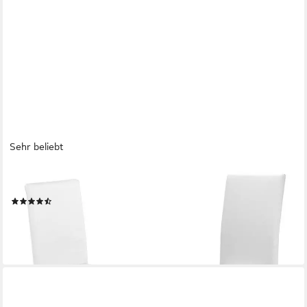
Sehr beliebt
BEAUTEX
Stuhlhusse aus Baumwolle elastisch perfekte Passform Johanna
(43)
9,99 €
lieferbar - in 2-3 Werktagen bei dir