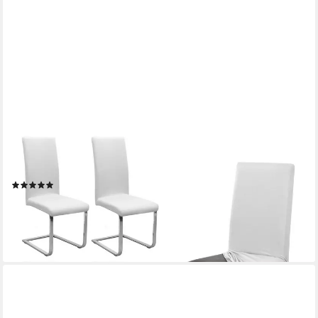
BEAUTEX
Stuhlhusse Jersey Baumwolle elastisch für Stühle und
Schwingstühle 2er Set
(30)
39,99 €
(10,00 €/ 1 Stk)
lieferbar - in 2-3 Werktagen bei dir
+3