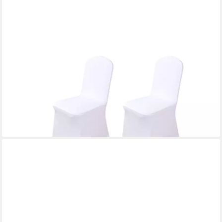
BLINGBIN
Stuhlhusse 12 Stück Weiße Stuhlbezug Hochzeit Waschbarer
Chair Covers, Universeller Stuhlbezug Wiederverwendbar
Elastische Stuhlhusse
29,99 €
UVP
59,99 €
-50%
lieferbar - in 4-5 Werktagen bei dir