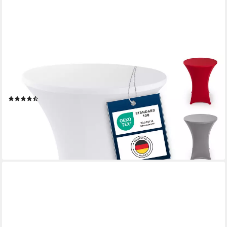
BLUMTAL
Stehtischhusse Stretchbezug Stehtisch Hussen, Elegante
Stehtischhusse für Bistrotische
(16)
ab 11,99 €
UVP
19,99 €
-40%
lieferbar - in 2-3 Werktagen bei dir