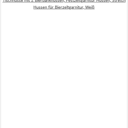
Tischhusse mit 2 Bierbankhussen, Festzeltgarnitur Hussen, Stretch
Hussen für Bierzeltgarnitur, Weiß