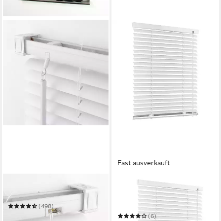
Fast ausverkauft
LIEDECO
EUROHARRY
Jalousie
Jalousie Cordless-Schnurlos
Aluminium Venetian Blind Alu
(498)
Jalousie Rollo
ab 14,49 €
(6)