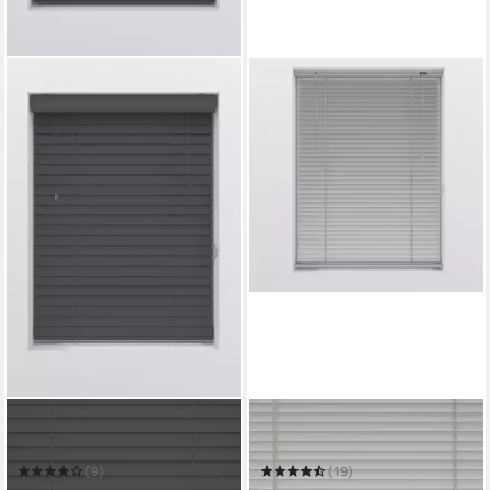
MY HOME
MY HOME
Jalousie Ariane
Jalousie
(9)
(19)