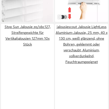
in 4-5 Werktagen bei dir
ab 19,00 €
UVP
28,00 €
-32%
in 6-8 Werktagen bei dir
Weiß
Schwarz
Silber
Stop Sun Jalousie zp/obc127,
jalousiescout Jalousie LightLess
Streifengewichte für
Aluminium-Jalousie, 25 mm, 40 x
Vertikaljalousien 127mm 10x
130 cm, weiß glänzend, ohne
Stück
Bohren, geklemmt oder
verschaubt, Aluminium,
vollverdunkelnd,
Feuchtraumgeeignet