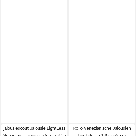
jalousiescout Jalousie LightLess
Rollo Venezianische Jalousien
Aluminium-Jalousie, 25 mm, 40 x
Dunkelgrau 130 x 65 cm