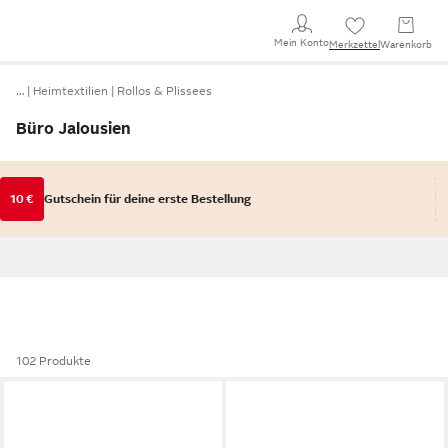
Mein Konto
Merkzettel
Warenkorb
…
Heimtextilien
Rollos & Plissees
Büro Jalousien
10 €
Gutschein für deine erste Bestellung
102 Produkte