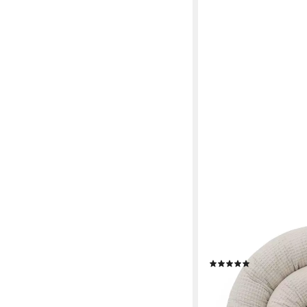
EHRENKIND
Nestchenschlange Bet
Schutz und Geborgenhe
Bettumrandung Babybe
(10)
ab 39,90 €
UVP
49,90 
-20%