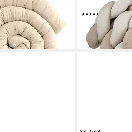
(1-tlg), Randschutz & Kuschelrolle
Bettschlange, Bettumrandu
aufen - Ø ca. 10-12 cm
Bettnestchen laborgeprü
(3)
ab 74,90 €
lieferbar - in 2-3 Werktagen be
+5
en bei dir
Sehr beliebt