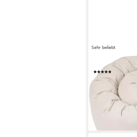
Sehr beliebt
JULIUS ZÖLLNER
Nestchenschlange Mus
(26)
ab 23,36 €
UVP
34,95 
-33%
lieferbar in 2 Wochen
+2