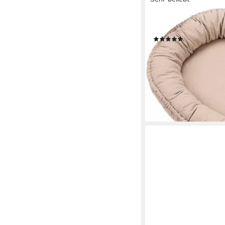
JULIUS ZÖLLNER
Kuschelnest NIDO, Mu
(46)
ab 34,25 €
UVP
59,95 
-43%
lieferbar in 2 Wochen