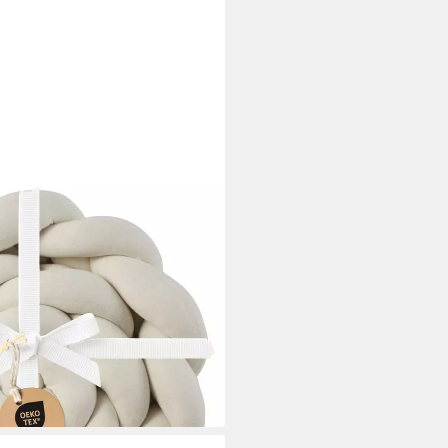
tschlange geflochten, Baby-
, (Vielseitig für Babybetten,
höher, als andere Modelle und
er
i dir