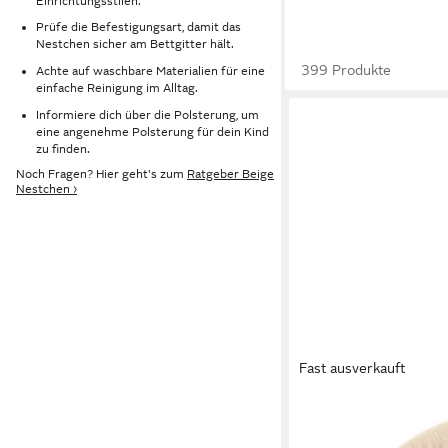
Einrichtungsstilen.
Prüfe die Befestigungsart, damit das
Nestchen sicher am Bettgitter hält.
399 Produkte
Achte auf waschbare Materialien für eine
einfache Reinigung im Alltag.
Informiere dich über die Polsterung, um
eine angenehme Polsterung für dein Kind
zu finden.
Noch Fragen? Hier geht's zum
Ratgeber Beige
Nestchen ›
Fast ausverkauft
LILIMAUS
Nestchenschlange Bet