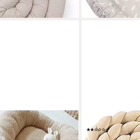
en bei dir
STERNTALER®
 Waffelpique beige I Babynest I
Nestchenschlange Wickel
(2)
tt
30,96 €
UVP
39,99 €