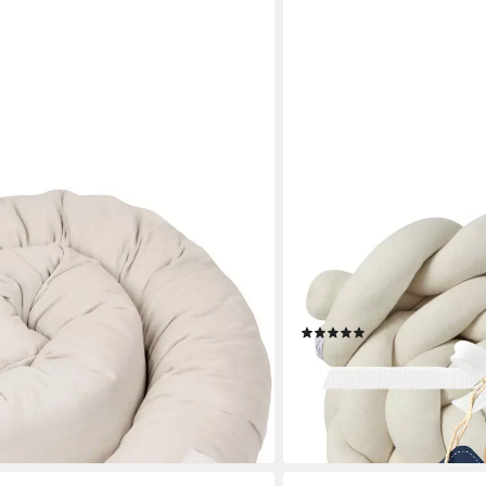
NORDIC COAST COMPANY
selin, Made in Germany
Nestchenschlange XXL Bet
Bettumrandung - Fallschutz
€
Kinder- u. Jugendbetten), 
mitwachsend für jedes Alt
(3)
59,90 €
69,90 €
-14%
lieferbar - in 2-3 Werktagen be
+2