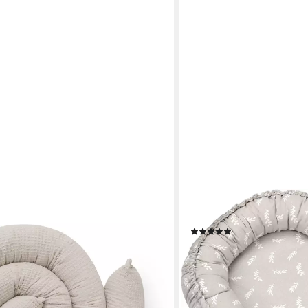
JULIUS ZÖLLNER
tschlange aus 100% Bio-Baumwolle,
Kuschelnest NIDO Jersey,
(13)
it, (Kuschelschlange,
ab 35,18 €
UVP
54,95 €
tt), Bettschlange Baby
-36%
lieferbar in 2 Wochen
€