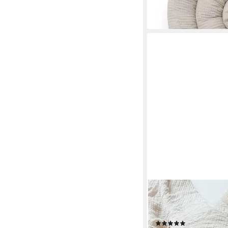
lieferbar - in 6-7 Werktag
LITTLEANTUNIQUE
Bettnestchen Nestchen
Bettnestchen I Babybe
(1)