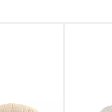
NORDIC COAST COMPANY
tschlange für Babybett aus Musselin
Nestchenschlange XXL Bet