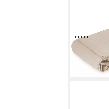
JULIUS ZÖLLNER
Bettnestchen Musseli
(4)
ab 29,09 €
UVP
39,95 
-27%
lieferbar in 2 Wochen