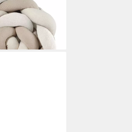
ng Babybett, Alternative zum
ft 180cm, 200cm oder 300cm
i dir