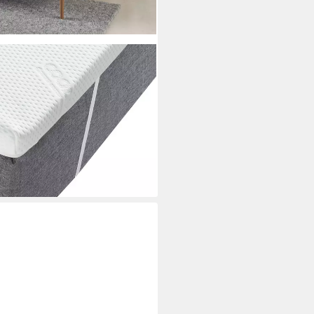
x200 cm,180x200 cm in 4
altschaum, Matratze, langlebige
ballergiker geeignet
i dir