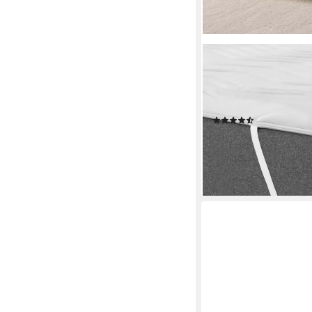
OTTO HOME
Topper Sangsjon, To
hoch, Gelschaum, Matr
geeignet (Hausstaubal
(56)
ab 49,99 €
UVP
159,00
nur bis Dienstag
-69%
lieferbar in 3 Wochen