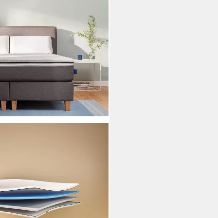
per, 6 cm hoch, Kaltschaum,
ndbarer Topper, in 9x90x200cm
i dir