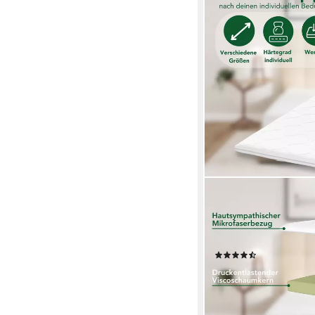
DREAMSTAR
Topper ergonomischer
- weich, mittel, fest,
Bezug waschbar - für
(593)
ab 129,99 €
lieferbar - in 2-3 Werktag