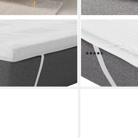
OTTO HOME
pper 90x200 cm,180x200 cm, 4,5 cm
Topper Aquam, Topper 90
atze, Boxspringbett, Allergiker
Härtegraden, 6 cm hoch, K
lergiker)
Qualität (RG 37), Hausstau
(907)
ab 64,98 €
 €
UVP
199,00 €
nur bis Dienstag
-67%
lieferbar - in 3-4 Werktagen be