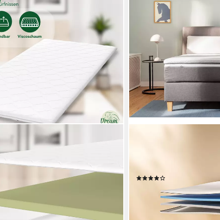
EMMA
 Matratzentopper in 3 Härtegraden
Topper Emma Original Top
 6 cm hoch, Viscoschaum, rutschfest,
Viscoschaum, (1-tlg), We
 Matratzen und Boxspringbetten
und weiteren Größen
(202)
ab 182,00 €
UVP
229,00 €
en bei dir
-21%
lieferbar - in 3-4 Werktagen be