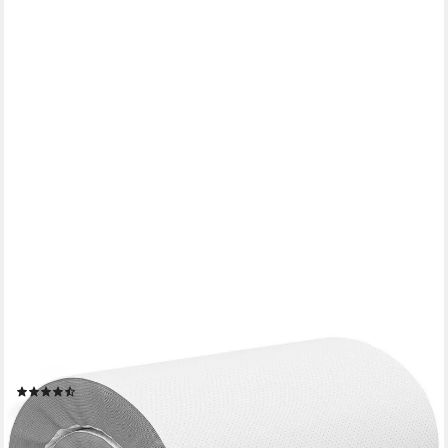
ELONEO
Topper Matratzentopper 90x200, 140x200, 180x200 und
weitere Größen, 8 cm hoch, Visco, für Hausstauballergiker,
schadstoffgeprüft, waschbar
(9)
ab 94,99 €
UVP
149,99 €
-37%