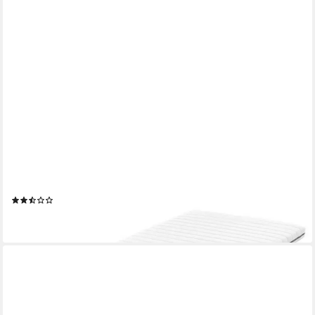
RAVENSBERGER MATRATZEN
Topper Geltopper Gel-LUX, 7 cm hoch, Gelschaum, mit
Baumwoll-Doppeltuch-Bezug
(3)
ab 159,00 €
lieferbar - in 2-3 Werktagen bei dir