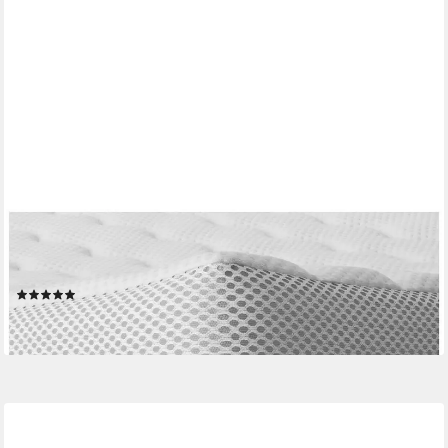
AM QUALITÄTSMATRATZEN
Topper Latex RG65, Premium Matratzenauflage Latex-Topper,
Besonders Langlebig, 6 cm hoch, Latex, 100x190 cm
(4)
ab 243,99 €
lieferbar - in 5-6 Werktagen bei dir