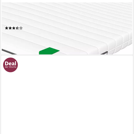
SCHLAFTROLL
Topper Matratzentopper aus Kaltschaum. OEKO-TEX zertifiziert,
90x200 cm. 140x200 cm. 180x200 cm und weiteren Größen
(249)
ab 61,99 €
UVP
164,90 €
-62%
lieferbar - in 2-3 Werktagen bei dir