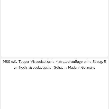
MSS e.K., Topper Viscoelastische Matratzenauflage ohne Bezug, 5
cm hoch, viscoelastischer Schaum, Made in Germany