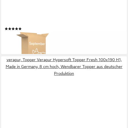
SEPTEMBER
Topper Komfortschaum Topper - Weich, Made in Germany
(5)
ab 89,99 €
UVP
109,00 €
-17%
lieferbar - in 4-5 Werktagen bei dir
verapur, Topper Verapur Hypersoft Topper Fresh 100x190 H1,
Made in Germany, 8 cm hoch, Wendbarer Topper aus deutscher
Produktion