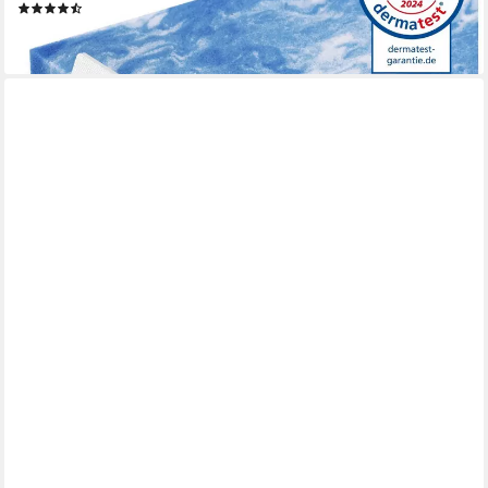
(58)
ab 233,99 €
lieferbar - in 5-6 Werktagen bei dir
FMP MATRATZENMANUFAKTUR
Topper FMP orthopädische Comfort Matratzenauflage 8 cm
hoch, Viscoschaum, (1-tlg), Für Druckentlastung und mehr