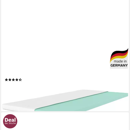
OTTO HOME
Topper Aquam, Topper 90x200 cm,180x200 cm in 4
Härtegraden, 6 cm hoch, Kaltschaum, Matratze, langlebige
Qualität (RG 37), Hausstauballergiker geeignet
(907)
ab 69,98 €
UVP
199,00 €
nur bis Dienstag
-65%
lieferbar - in 2-3 Werktagen bei dir