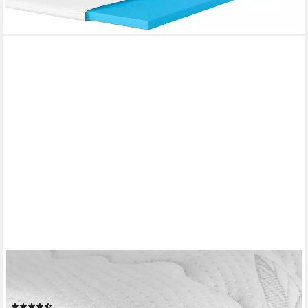
lieferbar - in 3-4 Werktagen bei dir
AM QUALITÄTSMATRATZEN
Topper Premium Gelschaum-Topper, Memory Foam, 6 cm hoch,
100x190 cm
(71)