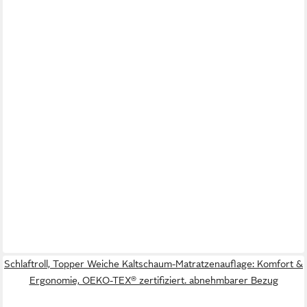
Schlaftroll, Topper Weiche Kaltschaum-Matratzenauflage: Komfort &
Ergonomie, OEKO-TEX® zertifiziert. abnehmbarer Bezug