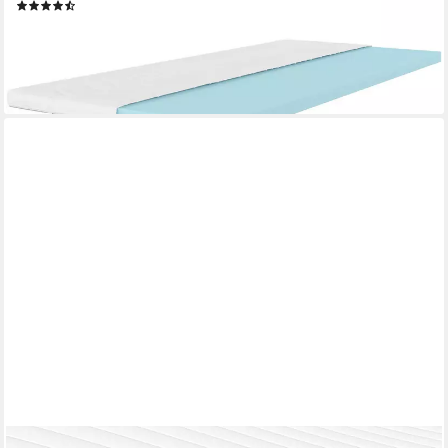
(56)
ab 49,99 €
UVP
159,00 €
nur bis Dienstag
-69%
lieferbar in 3 Wochen
SCHLAFTROLL