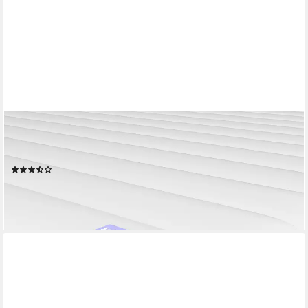
SCHLAFTROLL
Topper Weiche Kaltschaum-Matratzenauflage für maximalen
Komfort und Ergonomie, OEKO-TEX® zertifiziert
(8)
ab 61,99 €
UVP
164,90 €
-62%
lieferbar - in 2-3 Werktagen bei dir