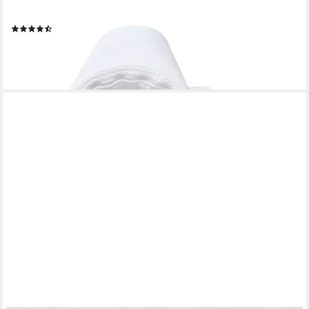
Komfort
(164)
ab 189,00 €
269,00 €
-30%
lieferbar - in 2-3 Werktagen bei dir