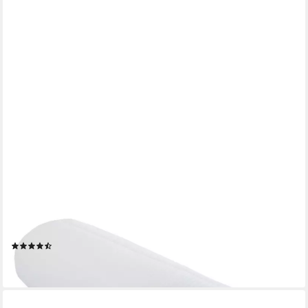
AM QUALITÄTSMATRATZEN
Topper Bezug, Komfort Topperbezug mit Reißverschluss, Bis
60° Waschbar, 6 cm hoch, Komfort, 100x190 cm
(26)
ab 74,99 €
lieferbar - in 6-8 Werktagen bei dir