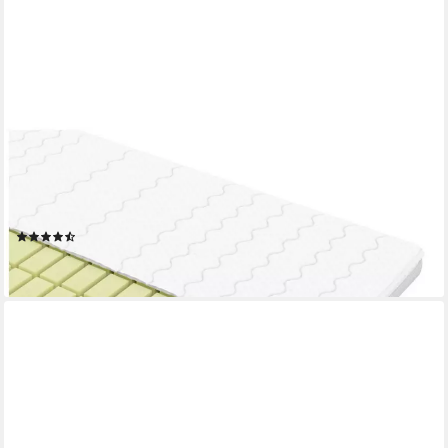
AM QUALITÄTSMATRATZEN
Topper 3D Deluxe Kaltschaum Topper, 7-Zonen, Ideal für
Boxspringbetten, RG50, 8 cm hoch, Komfortschaum, 100x190
cm
(3)
ab 233,99 €
lieferbar - in 5-6 Werktagen bei dir