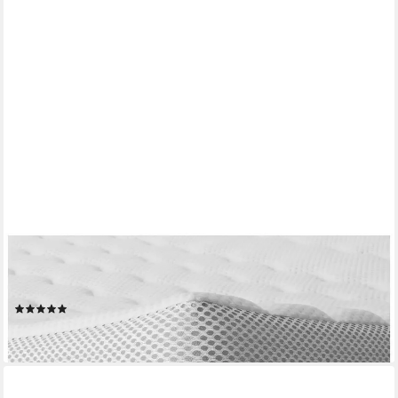
AM QUALITÄTSMATRATZEN
Topper Viscoschaum, Premium Visco-Topper, Memory Foam,
Druckentlastend, 6 cm hoch, Viscoschaum (6cm), 100x190 cm
(3)
ab 180,99 €
lieferbar - in 5-6 Werktagen bei dir