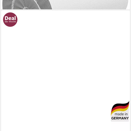
lieferbar - in 2-3 Werktagen bei dir
OTTO HOME
Topper Sangsjon, Topper 90x200 cm,180x200 cm, 4,5 cm hoch,
Gelschaum, Matratze, Boxspringbett, Allergiker geeignet
(Hausstauballergiker)