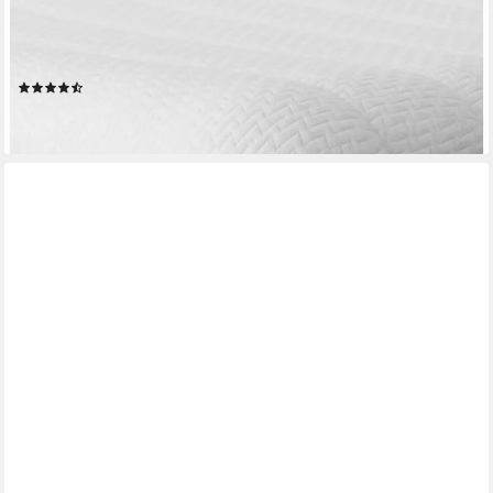
AM QUALITÄTSMATRATZEN
Topper weich, Komfortschaumtopper H2, Bezug waschbar, 6 cm
hoch, Komfortschaum, 100x190 cm
(55)
ab 116,99 €
lieferbar - in 5-6 Werktagen bei dir