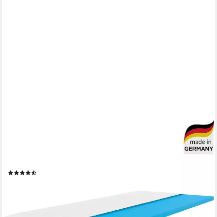
OTTO HOME
Topper Tornby Topper 90x200 cm,180x200 cm, in 4
Härtegraden, Tencel™ Bezug, 6 cm hoch, Kaltschaum, Matratze
& Boxspringbett, Hausstauballergiker geeignet, langlebig
(915)
ab 74,99 €
UVP
199,00 €
nur bis Dienstag
-62%