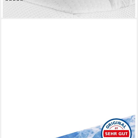
ab 154,99 €
lieferbar - in 4-5 Werktagen bei dir
AM QUALITÄTSMATRATZEN
Topper 7-Zonen Memory Foam Gelschaum-Topper, Optimale
Druckentlastung, RG50, 8 cm hoch, Gelschaum, 100x190 cm