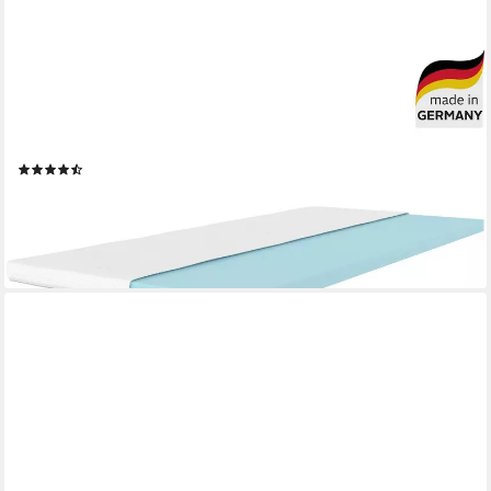
OTTO HOME
Topper Lasse, Topper 90x200 cm,180x200 cm & mehr, 7 cm
hoch, Gelschaum, Matratze, Boxspringbett, ergonomisch,
langlebige Qualität (RG 39)
(114)
ab 69,99 €
UVP
199,00 €
nur bis Dienstag
-65%
lieferbar in 2 Wochen