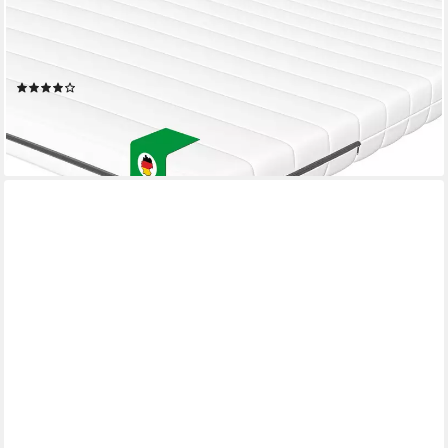
Topper Kaltschaum Topper 90x200–180x200 cm –
Ergonomische Matratzenauflage, 5 cm hoch, Komfort-Topper in
vielen Größen – atmungsaktiv & zertifiziert
(62)
ab 61,99 €
UVP
164,90 €
-62%
lieferbar - in 2-3 Werktagen bei dir