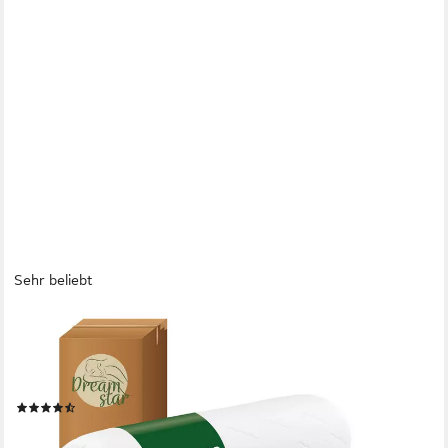
Sehr beliebt
DREAMSTAR
Topper ergonomischer Matratzentopper in 3 Härtegraden -
weich, mittel, fest, 6 cm hoch, Komfortschaum, rutschfest, Bezug
waschbar - für Matratzen und Boxspringbetten
(593)
ab 49,99 €
lieferbar - in 2-3 Werktagen bei dir