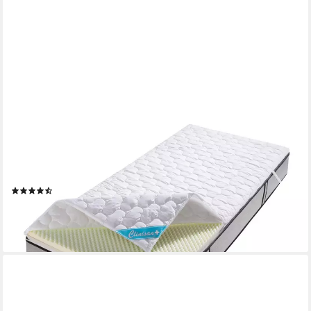
FAN
Topper Clinisan Punktoflex, Bezug kochfest 95°, 6 cm hoch,
Baumwolle, Komfortschaum, Polyester, kochfester Bezug -
Druckentlastung durch Noppen-Struktur
(501)
ab 91,99 €
UVP
119,00 €
-23%
lieferbar - in 4-5 Werktagen bei dir