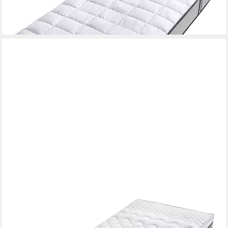
-10%
lieferbar - in 3-4 Werktagen bei dir
FAN
Topper Softly XXL Plus, Topper 90x200, 140x200 cm und