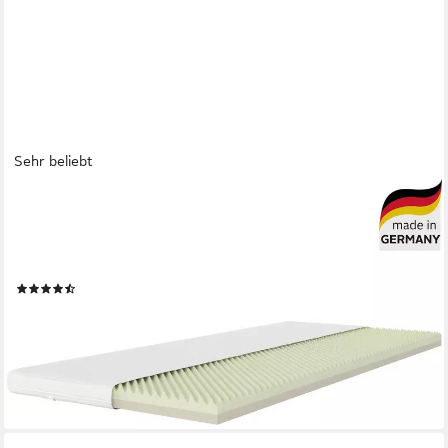
Sehr beliebt
OTTO HOME
Topper Polly Plus XXL ECO, Topper ideal für
Boxspringmatratzen, 8 cm hoch, Komfortschaum, Topper in
90x200, 140x200, über 2.000 positive Bewertungen!
(2109)
ab 44,99 €
UVP
109,00 €
nur bis Dienstag
-59%
lieferbar - in 3-4 Werktagen bei dir