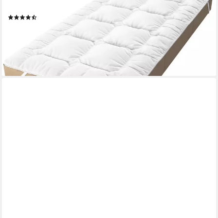
Topper, verschiedene Größen
(924)
ab 49,99 €
UVP
79,99 €
-38%
lieferbar - in 4-5 Werktagen bei dir