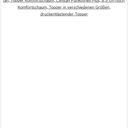
fan, Topper Komfortschaum, Clinisan Punktoflex Plus, 8,5 cm hoch,
Komfortschaum, Topper in verschiedenen Größen,
druckentlastender Topper