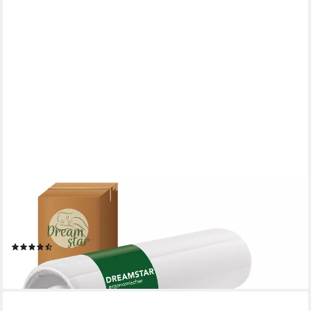
DREAMSTAR
Topper dünne Matratzenauflage zur Verbesserung des
Schlafkomforts, 2 cm hoch, Polyester, rutschfest, waschbar - für
Matratzen und Boxspringbetten
(42)
ab 32,99 €
lieferbar - in 2-3 Werktagen bei dir