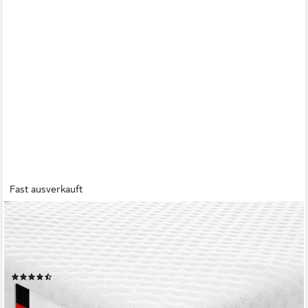
Fast ausverkauft
GENTLE NORTH
Topper Matratzentopper 7cm hoch H2/H3 - mit Gel-Memory-
und Komfortschicht, 7 cm hoch, schadstoffgeprüft für Stoffe,
Fäden, Reißverschlüsse, Schaum etc.
(313)
ab 74,99 €
179,99 €
-58%