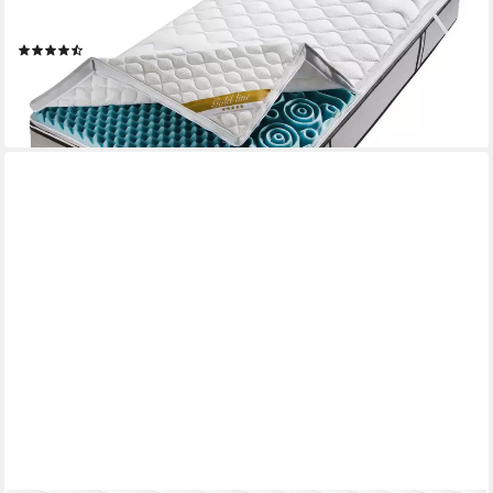
weitere Größen, 7 cm hoch, Kaltschaum, Kundenliebling, über
1500 positive Bewertungen >Made in Germany<
(947)
ab 86,99 €
UVP
149,00 €
-42%
lieferbar - in 3-4 Werktagen bei dir