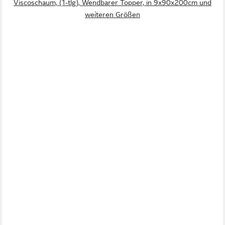
Viscoschaum, (1-tlg), Wendbarer Topper, in 9x90x200cm und
weiteren Größen