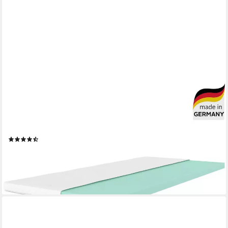
OTTO HOME
Topper Aquam, Topper 90x200 cm,180x200 cm in 4
Härtegraden, 6 cm hoch, Kaltschaum, Matratze, langlebige
Qualität (RG 37), Hausstauballergiker geeignet
(907)
ab 64,98 €
UVP
199,00 €
nur bis Dienstag
-67%
lieferbar - in 3-4 Werktagen bei dir