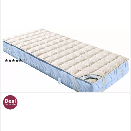
FAN
Matratzenauflage Wash Cotton Matratzenauflage in 90x200 cm
und weitere Größen! Matratzenschutz für mehr Hygiene &
Langlebigkeit, Made in Germany
(336)
ab 32,49 €
UVP
59,95 €
nur bis Dienstag
-46%
lieferbar - in 2-3 Werktagen bei dir