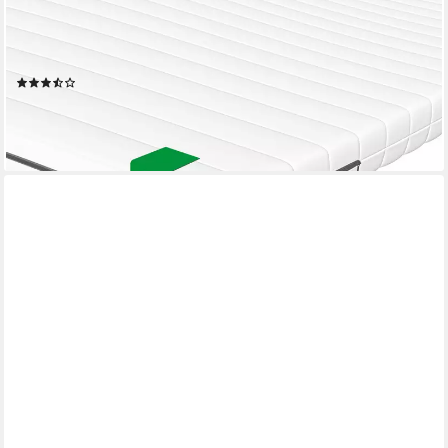
SCHLAFTROLL
Topper Matratzentopper aus Kaltschaum. OEKO-TEX zertifiziert,
90x200 cm. 140x200 cm. 180x200 cm und weiteren Größen
(249)
ab 37,99 €
UVP
116,90 €
-68%
lieferbar - in 2-3 Werktagen bei dir