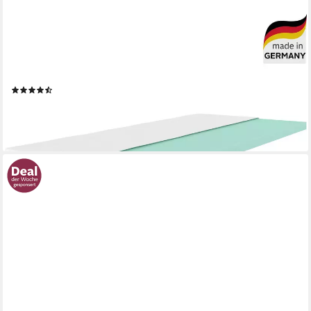
OTTO HOME
Topper Belize, Topper 90x200, 140x200, 180x200 cm, in 2
Härtegraden, 9 cm hoch, Kaltschaum, Matratze, langlebige
Qualität (RG 39), Hausstauballergiker geeignet
(735)
ab 102,99 €
UVP
229,00 €
-55%
lieferbar - in 2-3 Werktagen bei dir