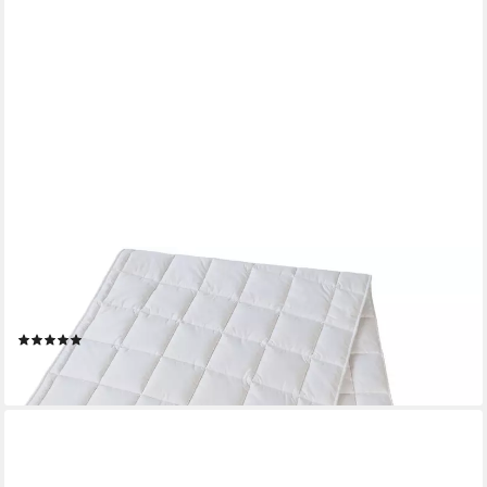
FRANKNATUR
Topper Unterbett Baumwolle, Baumwolle, Auflage aus reiner
Baumwolle
(1)
ab 62,50 €
lieferbar - in 3-4 Werktagen bei dir