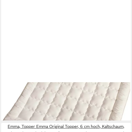
FRANKNATUR
Topper Auflage Nadia, Schurwolle, Topper mit Merino-Wolle in
Bio-Qualität
ab 145,00 €
lieferbar - in 3-4 Werktagen bei dir
Emma, Topper Emma Original Topper, 6 cm hoch, Kaltschaum,