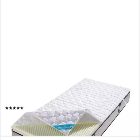
FAN
Topper Clinisan Punktoflex, Bezug kochfest 95°, 6 cm hoch,
Baumwolle, Komfortschaum, Polyester, kochfester Bezug -
Druckentlastung durch Noppen-Struktur
(501)
ab 86,49 €
UVP
109,00 €
-21%
lieferbar - in 4-5 Werktagen bei dir