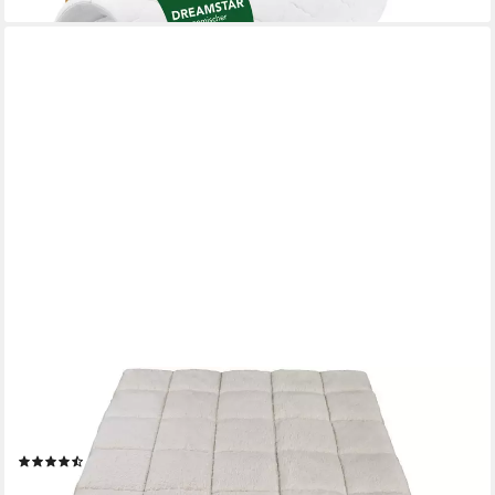
FRANKNATUR
Topper Auflage Lammflor, Schurwolle, Topper mit Merinowolle
für ganzjährige Nutzung
(24)
ab 115,00 €