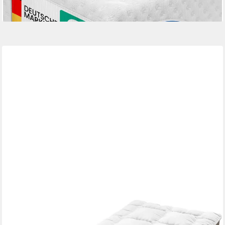
lieferbar - in 2-3 Werktagen bei dir
JEKATEX
Matratzenauflage Duo Premium 5 Sterne allergikerfreundlicher