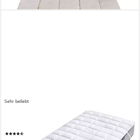
lieferbar - in 3-4 Werktagen bei dir
Sehr beliebt
FAN
Matratzenauflage TENCEL™ Hervorragender
Feuchtigkeitstransport
(188)
ab 44,95 €
UVP
49,95 €