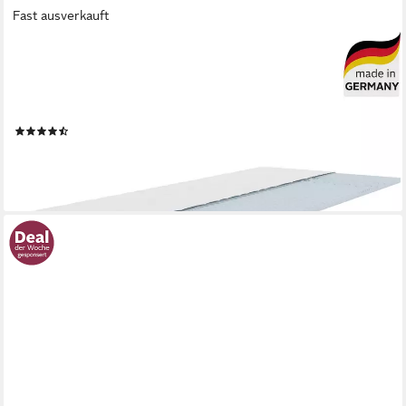
Fast ausverkauft
OTTO HOME
Topper Fantasy, 7 Zonen Topper in 90x200, 140x200 cm und
weitere Größen, 4 cm hoch, Komfortschaum, Matratze,
Boxspringbett, allergiker geeignet (Hausstauballergiker)
(239)
ab 79,99 €
UVP
99,00 €
-19%
lieferbar - in 4-5 Werktagen bei dir