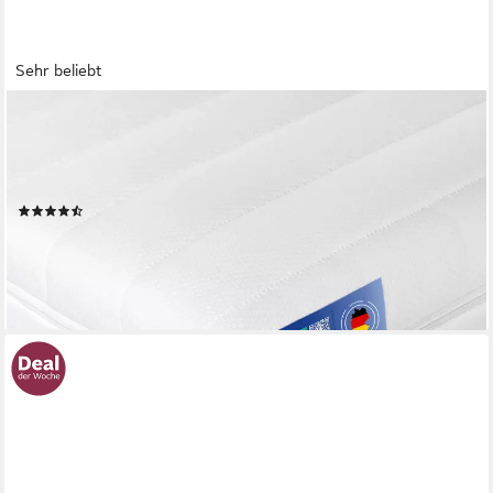
Sehr beliebt
TRÄUMEGUT24
Topper 10cm hoher ergonomischer 7-Zonen Kaltschaum Topper
- H2&H3, 10 cm hoch, Kaltschaum, verschiedene Größen und
Härtegrade
(416)
ab 49,41 €
54,90 €
nur bis Dienstag
-10%
lieferbar - in 3-4 Werktagen bei dir