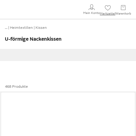
Mein Konto
Merkzettel
Warenkorb
…
Heimtextilien
Kissen
U-förmige Nackenkissen
468 Produkte