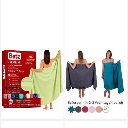
BETZ
BETZ
Badetuch XXL 100x200 cm
Badetuch 2 Stück Badetücher
Palermo Saunatuch &
groß XXL PALERMO Größe
Strandtuch Pflegeleicht &
100 x 200 cm, 100%
saugstark, 100% Baumwolle (1
Baumwolle (Set)
(58)
(6)
Stück, 1-St)
29,95 €
59,50 €
lieferbar - in 2-3 Werktagen bei dir
(29,75 €/ 1 Stk)
lieferbar - in 2-3 Werktagen bei dir
+5
+3