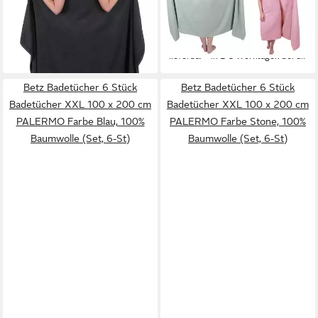
dunkelgrau, 100% Baumwolle
Baumwolle (2 Badetücher, 2-
103,50 €
59,50 €
(Set, 3-St)
St), Farbe Jade-Lotus
(34,50 €/ 1 Stk)
(29,75 €/ 1 Stk)
lieferbar - in 2-3 Werktagen bei dir
lieferbar - in 2-3 Werktagen bei dir
Betz Badetücher 6 Stück
Betz Badetücher 6 Stück
Badetücher XXL 100 x 200 cm
Badetücher XXL 100 x 200 cm
PALERMO Farbe Blau, 100%
PALERMO Farbe Stone, 100%
Baumwolle (Set, 6-St)
Baumwolle (Set, 6-St)