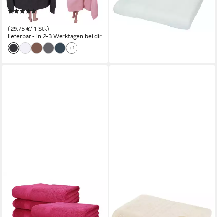
44,95 €
100% Baumwolle (2 Stück, 2-
(14,98 €/ 1 Stk)
(3)
St)
lieferbar - in 2-3 Werktagen bei dir
59,50 €
(29,75 €/ 1 Stk)
lieferbar - in 2-3 Werktagen bei dir
+1
BETZ
LAVEA
Badetücher 6 Stück XXL
Badetuch Duschtuch 100x150
Badetuch 100 x 200 cm
cm Elena Frottee
PALERMO Farbe Cranberry,
Duschhandtuch, 100%