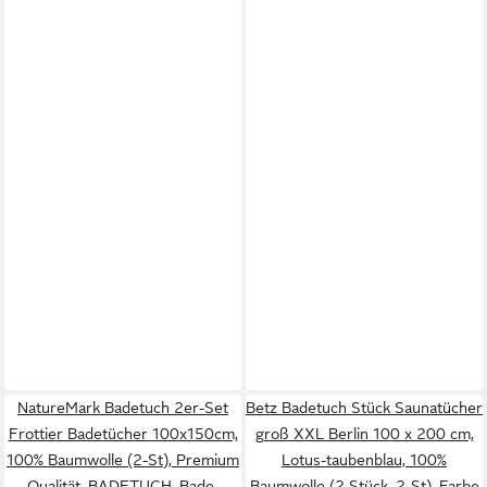
NatureMark Badetuch 2er-Set
Betz Badetuch Stück Saunatücher
Frottier Badetücher 100x150cm,
groß XXL Berlin 100 x 200 cm,
100% Baumwolle (2-St), Premium
Lotus-taubenblau, 100%
Qualität, BADETUCH, Bade-
Baumwolle (2 Stück, 2-St), Farbe