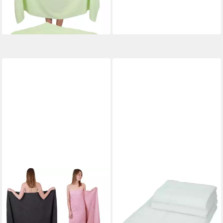
lieferbar - in 2-3 Werktagen bei dir
+5
BETZ
BETZ
Badetuch 2 Stück Badetücher
Badetuch 3-TLG. XXL
groß XXL Berlin 100 x 200
Badetuch Set Palermo Farbe
cm Badetuch Saunatuch,
weiß, (Set, 3-St)