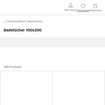
Mein Konto
Merkzettel
Warenkorb
…
Heimtextilien
Handtücher
Badetücher 100x200
386 Produkte