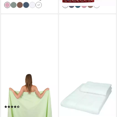
+1
+2
BETZ
BETZ
Badetuch 2 Stück Badetücher
Badetuch 2 TLG. XXL
PALERMO Größe 100 x 200
Badetuch Set Palermo Farbe
cm, 100% Baumwolle (Set),
weiß, (Set, 2-St)
34,95 €
Badetuch
(17,48 €/ 1 Stk)
(6)
lieferbar - in 2-3 Werktagen bei dir
59,50 €
(29,75 €/ 1 Stk)