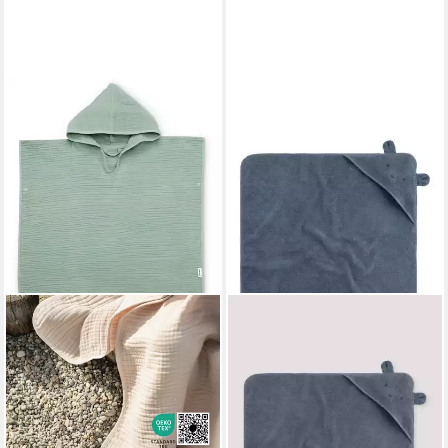
HESSNATUR
Badeponcho mit Kapuze aus
reiner Bio-Baumwolle,
Baumwolle
30,99 €
UVP
55,99 €
-45%