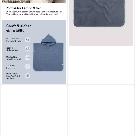
lieferbar - in 3-4 Werktagen bei dir
EHRENKIND
Badeponcho Musselin, aus
sanfter Bio-Baumwolle, 4-
lagiges Musselin-Gewebe
34,90 €
39,90 €
-13%
lieferbar - in 2-3 Werktagen bei dir