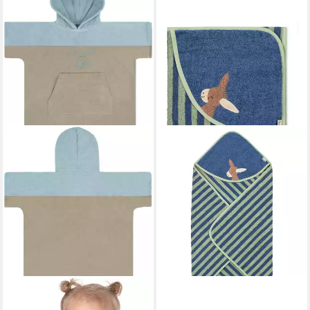
NORMANI
STERNTALER®
Badeponcho Kinder
Badetücher Kapuzenbadetuch