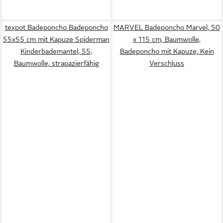
texpot Badeponcho Badeponcho
MARVEL Badeponcho Marvel, 50
55x55 cm mit Kapuze Spiderman
x 115 cm, Baumwolle,
Kinderbademantel, 55,
Badeponcho mit Kapuze, Kein
Baumwolle, strapazierfähig
Verschluss