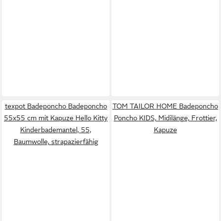
texpot Badeponcho Badeponcho
TOM TAILOR HOME Badeponcho
55x55 cm mit Kapuze Hello Kitty
Poncho KIDS, Midilänge, Frottier,
Kinderbademantel, 55,
Kapuze
Baumwolle, strapazierfähig