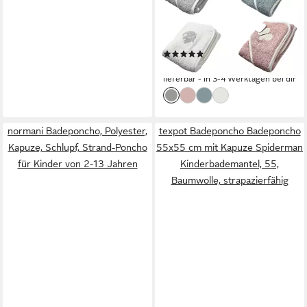
Kapuzenbadetuch » Badetuch
75 x 75 cm, Baumwolle
(Einzeln, 1-St), » Kleinkind
(2)
Bade Handtuch mit Kapuze »
16,13 €
100% reine Baumwolle
lieferbar - in 3-4 Werktagen bei dir
normani Badeponcho, Polyester,
texpot Badeponcho Badeponcho
Kapuze, Schlupf, Strand-Poncho
55x55 cm mit Kapuze Spiderman
für Kinder von 2-13 Jahren
Kinderbademantel, 55,
Baumwolle, strapazierfähig