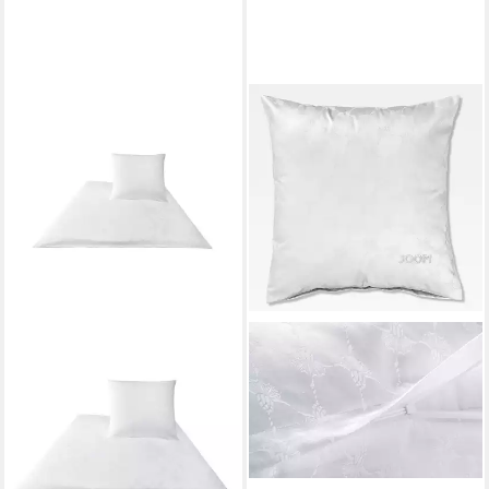
JOOP!
Bettwäsche Cornflower, Mako
Satin, 2 teilig
219,00 €
lieferbar - in 2-3 Werktagen bei dir