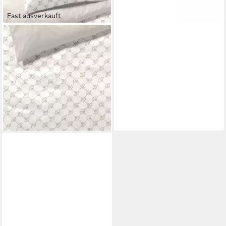
Fast ausverkauft
JOOP!
Bettwäsche Unisex
Bettwäsche 1er Pack
Baumwolle, Webware, 2 teilig,
Webware
ab 148,95 €
lieferbar - in 2-3 Werktagen bei dir
+1