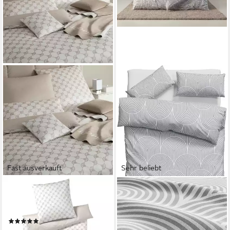
Fast ausverkauft
Sehr beliebt
JOOP!
OTTO HOME
Bettwäsche Cornflower
Bettwäsche Matilda in Gr.
Double, Mako Satin, 1 teilig
135x200 oder 155x220 cm,
(5)
Renforcé, 2 teilig, Bettwäsche