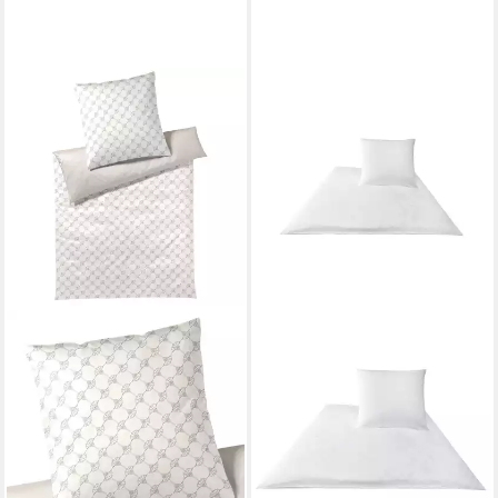
JOOP!
Bettwäsche Cornflower, Mako
Satin, 2 teilig
ab 209,00 €
lieferbar - in 2-3 Werktagen bei dir