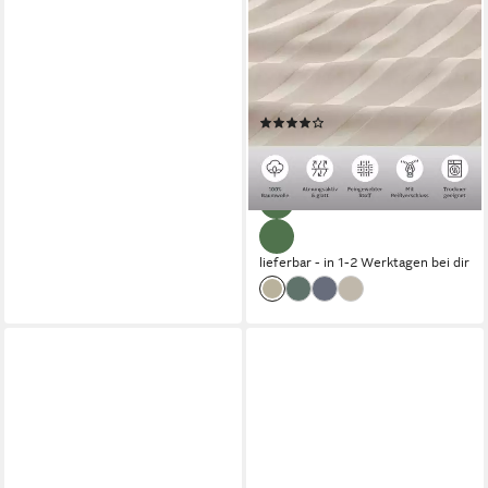
LEGER HOME BY LENA GERCKE
Bettwäsche Leonore, Mako-
Satin, 2 teilig, Mako-Satin
Streifen aus 100% Baumwolle,
Größe ab 135x200 cm
(156)
ab 28,99 €
UVP
54,99 €
-47%
lieferbar - in 1-2 Werktagen bei dir