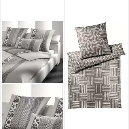
JOOP!
Bettwäsche Weave, Comfort-
Satin, 100% Baumwolle
ab 149,00 €
lieferbar - in 2-3 Werktagen bei dir