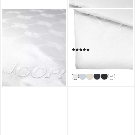
JOOP!
JOOP!
Bettwäsche JOOP! LIVING -
Bettwäsche Unisex
CORNFLOWER Garnitur,
Bettwäsche 1er Pack
Textil, 2 teilig
Baumwolle Cornflower,
ab 199,00 €
Webware, 2 teilig, Webware
lieferbar - in 3-4 Werktagen bei dir
(1)
ab 169,00 €
UVP
199,00 €
+1
-15%
lieferbar in 3 Wochen
+1