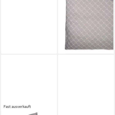
JOOP!
Bettwäsche Unisex
Bettwäsche 1er Pack
Baumwolle, Webware, 2 teilig,
Webware
ab 149,00 €
lieferbar - in 3-4 Werktagen bei dir
Fast ausverkauft