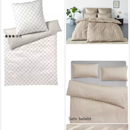
JOOP!
Bettwäsche Cornflower
Double 135x200 cm, 100%
Baumwolle, Mako Satin, Made
in Germany
(1)
ab 135,20 €
UVP
169,00 €
-20%
lieferbar - in 5-6 Werktagen bei dir
+1
Sehr beliebt