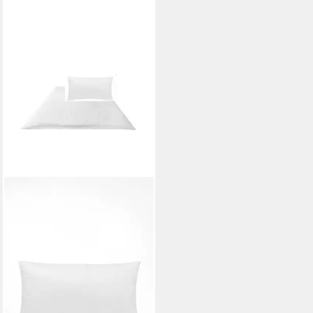
JOOP!
Bettwäsche Cornflower 4020
Jaquard gewoben, 2 teilig,
Jaquard gewebt, cornflower
Muster gewebt
199,00 €
lieferbar - in 2-3 Werktagen bei dir