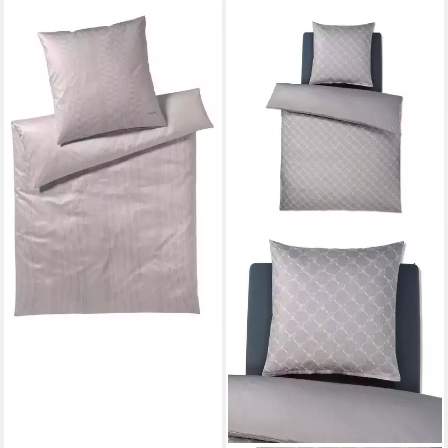
JOOP!
Bettwäsche Bettwäsche
Groove 4107 mit 80x80 cm
Kissenbezug, JOOP! Logo
Stickerei am Kissenbezug
109,00 €
UVP
149,00 €
-27%
lieferbar - in 2-3 Werktagen bei dir