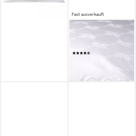
Fast ausverkauft
JOOP!
Bettwäsche JOOP! LIVING -
CORNFLOWER Kissenbezug,
Textil, 1 teilig
(2)
ab 35,00 €
lieferbar - in 3-4 Werktagen bei dir
+1