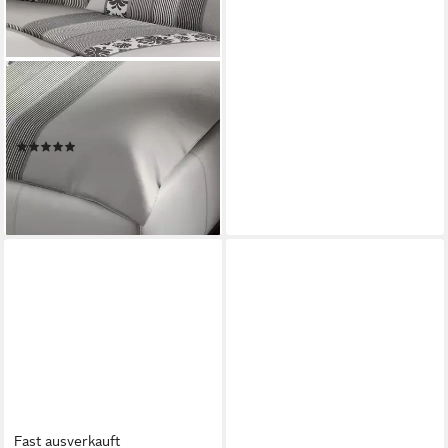
JOOP!
Bettwäsche Ornament Stripe,
Mako Satin, 2 teilig
(3)
ab 109,95 €
139,00 €
-21%
lieferbar - in 2-3 Werktagen bei dir
Fast ausverkauft