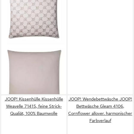
JOOP!
Bettwäsche Kissenbezüge
Cornflower Double 4083,
Wendefunktion
45,00 €
lieferbar - in 2-3 Werktagen bei dir
JOOP! Kissenhülle Kissenhülle
JOOP! Wendebettwäsche JOOP!
Weavelle 71415, feine Strick-
Bettwäsche Gleam 4106,
Qualiät, 100% Baumwolle
Cornflower allover. harmonischer
Farbverlauf