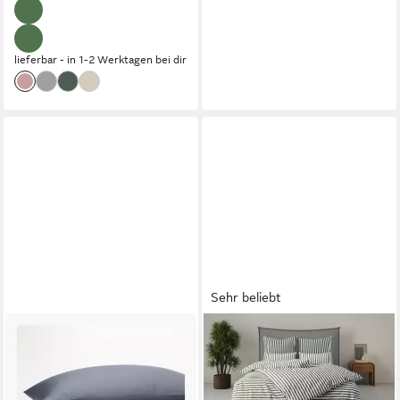
lieferbar - in 1-2 Werktagen bei dir
Sehr beliebt
SERALINO
LEGER HOME BY LENA GERCKE
Kissenbezüge Mako Satin
Bettwäsche Linnea, Renforcé,
Kissenbezug (100% Bio
2 teilig, aus 100% Baumwolle,
Baumwolle) weich,
Streifendesign