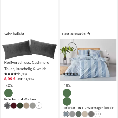
Sehr beliebt
Fast ausverkauft
OTTO HOME
OTTO HOME
Kissenbezug Desner3, (2
Bettwäsche Sari in
Stück), Kissenhülle mit
verschiedenen Qualitäten,
Reißverschluss, Cashmere-
Linon, 2 teilig, ab Gr. 135x200
Touch, kuschelig & weich
cm, Wendedesign, moderne
(93)
(1074)
Bettwäsche mit Streifen
8,99 €
ab 30,49 €
UVP
14,99 €
UVP
36,99 €
-40%
-18%
lieferbar in 4 Wochen
+1
lieferbar - in 1-2 Werktagen bei dir
+2