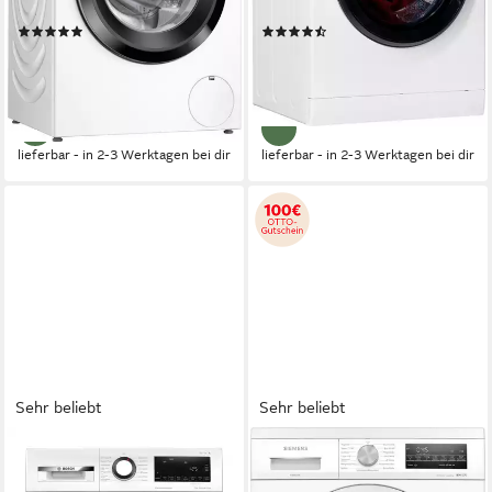
Produktdatenblatt
Produktdatenblatt
(247)
(1111)
579,00 €
439,00 €
UVP
1.099,00 €
UVP
1.019,00 €
16,81 €
mtl. in 48 Raten
15,75 €
mtl. in 36 Raten
-47%
-57%
lieferbar - in 2-3 Werktagen bei dir
lieferbar - in 2-3 Werktagen bei dir
Sehr beliebt
Sehr beliebt
BOSCH
SIEMENS
Waschmaschine Serie 6
Waschmaschine iQ500