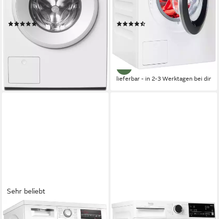
1400 U/min
Schleuderdrehzahl
1400 U/min
Schleuderdrehzahl
Produktdatenblatt
Produktdatenblatt
(20)
(25)
979,00 €
1.199,00 €
UVP
1.099,00 €
UVP
1.299,00 €
28,42 €
mtl. in 48 Raten
34,81 €
mtl. in 48 Raten
-11%
-8%
lieferbar - in 2-3 Werktagen bei dir
lieferbar - in 2-3 Werktagen bei dir
Sehr beliebt
BOSCH
BEKO