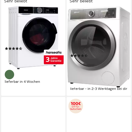
Sehr beliebt
Sehr beliebt
HANSEATIC
BAUKNECHT
Waschmaschine HWMA714A
Waschmaschine B7X 89E
SILENCE DE
7 kg
Kapazität Waschen
72 dB(A)
Betriebsgeräusch
8 kg
Kapazität Waschen
1400 U/min
Schleuderdrehzahl
65 dB(A)
Betriebsgeräusch
1400 U/min
Schleuderdrehzahl
Produktdatenblatt
(775)
Produktdatenblatt
280,00 €
UVP
469,00 €
(111)
13,91 €
mtl. in 24 Raten
579,00 €
UVP
909,00 €
-40%
16,81 €
mtl. in 48 Raten
-36%
lieferbar in 4 Wochen
lieferbar - in 2-3 Werktagen bei dir