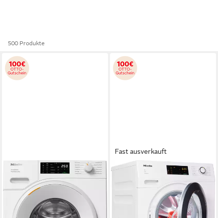
500 Produkte
Fast ausverkauft
MIELE
MIELE
Waschmaschine WSB363
Waschmaschine WDD131
WPS PWash&8kg
WPS GuideLine
8 kg
Kapazität Waschen
8 kg
Kapazität Waschen
72 dB(A)
Betriebsgeräusch
70 dB(A)
Betriebsgeräusch