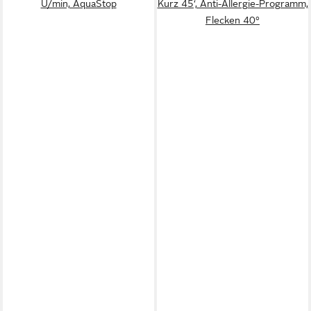
U/min, AquaStop
Kurz 45‘, Anti-Allergie-Programm,
Flecken 40°