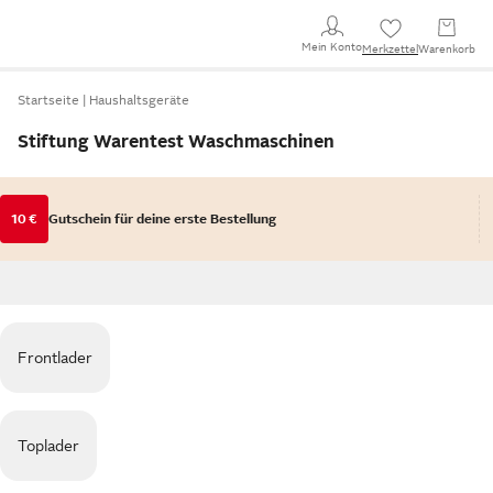
Mein Konto
Merkzettel
Warenkorb
Startseite
Haushaltsgeräte
Stiftung Warentest Waschmaschinen
10 €
Gutschein für deine erste Bestellung
Frontlader
Toplader