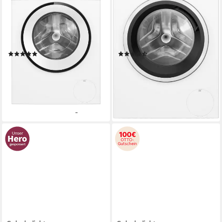
WGG244ZV0
WU14UT42
9 kg
Kapazität Waschen
9 kg
Kapazität Waschen
71 dB(A)
Betriebsgeräusch
71 dB(A)
Betriebsgeräusch
1400 U/min
Schleuderdrehzahl
1400 U/min
Schleuderdrehzahl
Produktdatenblatt
Produktdatenblatt
(223)
(171)
555,00 €
599,00 €
UVP
1.099,00 €
UVP
1.119,00 €
16,11 €
mtl. in 48 Raten
17,39 €
mtl. in 48 Raten
-49%
-46%
lieferbar - in 2-3 Werktagen bei dir
lieferbar - in 2-3 Werktagen bei dir