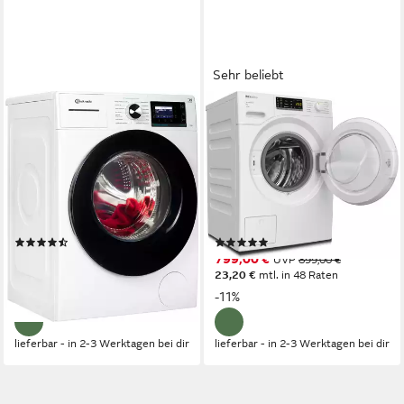
Sehr beliebt
BAUKNECHT
MIELE
Waschmaschine B6R 88E
Waschmaschine WSA123
SILENCE DE
WCS 8kg Active
8 kg
Kapazität Waschen
8 kg
Kapazität Waschen
72 dB(A)
Betriebsgeräusch
72 dB(A)
Betriebsgeräusch
1400 U/min
Schleuderdrehzahl
1400 U/min
Schleuderdrehzahl
Produktdatenblatt
Produktdatenblatt
(125)
(130)
499,00 €
799,00 €
UVP
719,00 €
UVP
899,00 €
17,90 €
mtl. in 36 Raten
23,20 €
mtl. in 48 Raten
-31%
-11%
lieferbar - in 2-3 Werktagen bei dir
lieferbar - in 2-3 Werktagen bei dir