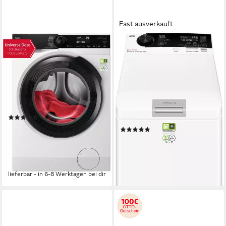
Fast ausverkauft
AEG
AEG
Waschmaschine 8000
Waschmaschine Toplader
PowerCare® LR8EG75480
7000 ProSteam®
LTR7A70260
8 kg
Kapazität Waschen
71 dB(A)
Betriebsgeräusch
6 kg
Kapazität Waschen
1400 U/min
Schleuderdrehzahl
78 dB(A)
Betriebsgeräusch
1200 U/min
Schleuderdrehzahl
Produktdatenblatt
(7)
Produktdatenblatt
749,00 €
UVP
1.199,00 €
(3)
21,75 €
mtl. in 48 Raten
799,00 €
UVP
1.199,00 €
-38%
23,20 €
mtl. in 48 Raten
-33%
lieferbar - in 6-8 Werktagen bei dir
lieferbar - in 6-8 Werktagen bei dir