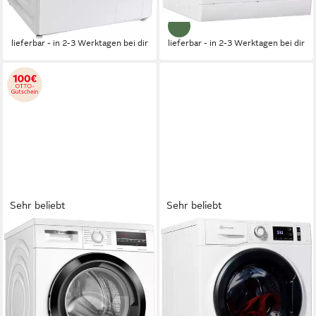
-56%
-32%
lieferbar - in 2-3 Werktagen bei dir
lieferbar - in 2-3 Werktagen bei dir
Sehr beliebt
Sehr beliebt
BOSCH
BAUKNECHT
Waschmaschine Serie 6
Waschmaschine Super Eco
WUU28T48
9464 A
8 kg
Kapazität Waschen
9 kg
Kapazität Waschen
70 dB(A)
Betriebsgeräusch
76 dB(A)
Betriebsgeräusch
1400 U/min
Schleuderdrehzahl
1400 U/min
Schleuderdrehzahl