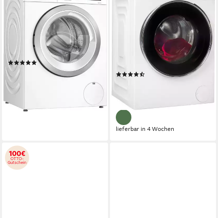
Waschmaschine Serie 6
Waschmaschine
WUU28T70
B5WFT78410W
7178551900
8 kg
Kapazität Waschen
69 dB(A)
Betriebsgeräusch
8 kg
Kapazität Waschen
1400 U/min
Schleuderdrehzahl
72 dB(A)
Betriebsgeräusch
1400 U/min
Schleuderdrehzahl
Produktdatenblatt
(135)
Produktdatenblatt
599,00 €
UVP
1.079,00 €
(10)
17,39 €
mtl. in 48 Raten
449,00 €
UVP
589,00 €
-44%
16,11 €
mtl. in 36 Raten
lieferbar - in 2-3 Werktagen bei dir
-24%
lieferbar in 4 Wochen