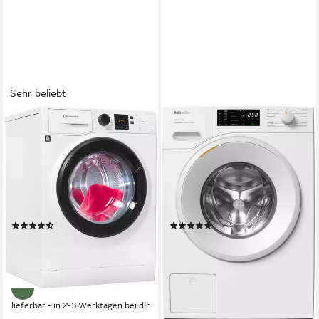
Sehr beliebt
BAUKNECHT
MIELE
Waschmaschine Super Eco
Waschmaschine WSD383
845 A
WCS PWash&Steam&9kg
8 kg
Kapazität Waschen
9 kg
Kapazität Waschen
76 dB(A)
Betriebsgeräusch
72 dB(A)
Betriebsgeräusch
1400 U/min
Schleuderdrehzahl
1400 U/min
Schleuderdrehzahl
Produktdatenblatt
Produktdatenblatt
(2071)
(12)
369,00 €
979,00 €
UVP
1.029,00 €
UVP
1.119,00 €
18,33 €
mtl. in 24 Raten
28,42 €
mtl. in 48 Raten
-64%
-13%
lieferbar - in 2-3 Werktagen bei dir
lieferbar - in 2-3 Werktagen bei dir