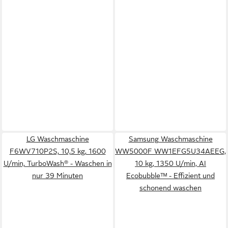
LG Waschmaschine
Samsung Waschmaschine
F6WV710P2S, 10,5 kg, 1600
WW5000F WW1EFG5U34AEEG,
U/min, TurboWash® - Waschen in
10 kg, 1350 U/min, AI
nur 39 Minuten
Ecobubbleᵀᴹ - Effizient und
schonend waschen