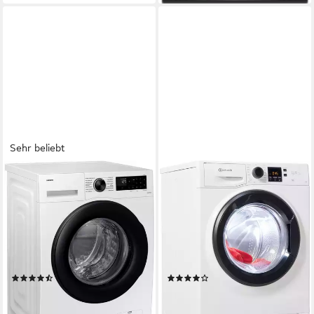
Sehr beliebt
SAMSUNG
BAUKNECHT
Waschmaschine WW5000C
Waschmaschine Super Eco
WW8ECGC04AAE
948 A
8 kg
Kapazität Waschen
9 kg
Kapazität Waschen
72 dB(A)
Betriebsgeräusch
76 dB(A)
Betriebsgeräusch
1400 U/min
Schleuderdrehzahl
1400 U/min
Schleuderdrehzahl
Produktdatenblatt
Produktdatenblatt
(561)
(395)
439,00 €
399,00 €
UVP
999,00 €
UVP
589,00 €
15,75 €
mtl. in 36 Raten
19,82 €
mtl. in 24 Raten