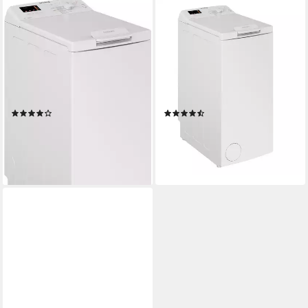
PRIVILEG
PRIVILEG
Waschmaschine Toplader
Waschmaschine Toplader
PWT C S6245E
PWT C623 N
6 kg
Kapazität Waschen
6 kg
Kapazität Waschen
76 dB(A)
Betriebsgeräusch
76 dB(A)
Betriebsgeräusch
1200 U/min
Schleuderdrehzahl
1200 U/min
Schleuderdrehzahl
Produktdatenblatt
Produktdatenblatt
(9)
(259)
349,00 €
329,00 €
UVP
519,00 €
UVP
519,00 €
17,33 €
mtl. in 24 Raten
16,34 €
mtl. in 24 Raten
-33%
-37%
lieferbar - in 4-5 Werktagen bei dir
lieferbar - in 2-3 Werktagen bei dir