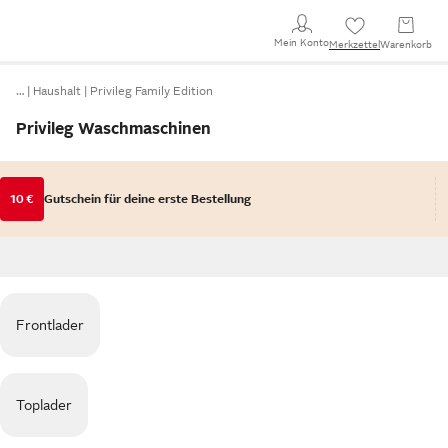
Mein Konto
Merkzettel
Warenkorb
…
Haushalt
Privileg Family Edition
Privileg Waschmaschinen
10 €
Gutschein für deine erste Bestellung
Frontlader
Toplader