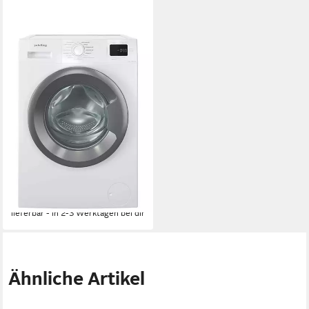
PRIVILEG
Waschmaschine MY TIME DE
PMWF 954A
9 kg
Kapazität Waschen
76 dB(A)
Betriebsgeräusch
1400 U/min
Schleuderdrehzahl
Produktdatenblatt
333,33 €
UVP
499,00 €
16,56 €
mtl. in 24 Raten
-33%
lieferbar - in 2-3 Werktagen bei dir
Ähnliche Artikel