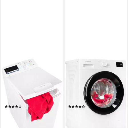
PRIVILEG
PRIVILEG
Waschmaschine Toplader
Waschmaschine MY TIME
PWT B626S
PWF 1074A MY TIME DE
6 kg
Kapazität Waschen
10 kg
Kapazität Waschen
79 dB(A)
Betriebsgeräusch
76 dB(A)
Betriebsgeräusch
1200 U/min
Schleuderdrehzahl
1400 U/min
Schleuderdrehzahl
Produktdatenblatt
Produktdatenblatt
(19)
(16)
349,00 €
399,00 €
UVP
589,00 €
UVP
519,00 €
17,33 €
mtl. in 24 Raten
19,82 €
mtl. in 24 Raten
-41%
-23%