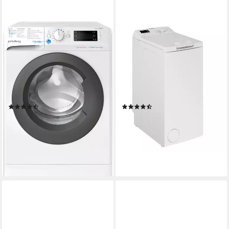
PRIVILEG
PRIVILEG
Waschmaschine PWFV X 953
Waschmaschine Toplader
AA
PWT C623 N
9 kg
Kapazität Waschen
6 kg
Kapazität Waschen
78 dB(A)
Betriebsgeräusch
76 dB(A)
Betriebsgeräusch
1400 U/min
Schleuderdrehzahl
1200 U/min
Schleuderdrehzahl
Produktdatenblatt
Produktdatenblatt
(20)
(259)
379,00 €
329,00 €
UVP
589,00 €
UVP
519,00 €
18,82 €
mtl. in 24 Raten
16,34 €
mtl. in 24 Raten
-36%
-37%
lieferbar - in 2-3 Werktagen bei dir
lieferbar - in 2-3 Werktagen bei dir