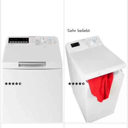
Sehr beliebt
PRIVILEG
PRIVILEG
Waschmaschine Toplader
Waschmaschine Toplader
PWT A616P N
PWT LC55 DE
6 kg
Kapazität Waschen
5,5 kg
Kapazität Waschen
79 dB(A)
Betriebsgeräusch
76 dB(A)
Betriebsgeräusch
1200 U/min
Schleuderdrehzahl
1100 U/min
Schleuderdrehzahl
Produktdatenblatt
Produktdatenblatt
(40)
(64)
399,00 €
299,00 €
UVP
689,00 €
UVP
499,00 €
19,82 €
mtl. in 24 Raten
14,85 €
mtl. in 24 Raten
-42%
-40%
lieferbar - in 2-3 Werktagen bei dir
lieferbar in 3 Wochen