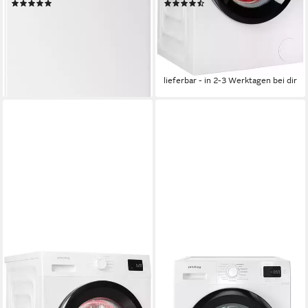
(3)
(13)
359,00 €
349,00 €
UVP
589,00 €
UVP
499,00 €
17,83 €
mtl. in 24 Raten
17,33 €
mtl. in 24 Raten
-39%
-30%
lieferbar - in 4-5 Werktagen bei dir
lieferbar - in 2-3 Werktagen bei dir
PRIVILEG
PRIVILEG
Waschmaschine MY TIME
Waschmaschine MY TIME DE
PWF 874A MY TIME DE
PMWF 854A