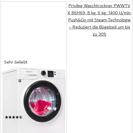
Privileg Waschtrockner PWWTV
X 86H69, 8 kg, 6 kg, 1400 U/min,
Push&Go mit Steam-Technologie
– Reduziert die Bügelzeit um bis
zu 30%
Sehr beliebt
BAUKNECHT
Waschmaschine Super Eco
845 A
8 kg
Kapazität Waschen
76 dB(A)
Betriebsgeräusch
1400 U/min
Schleuderdrehzahl
Produktdatenblatt
(2070)
369,00 €
UVP
1.029,00 €
18,33 €
mtl. in 24 Raten