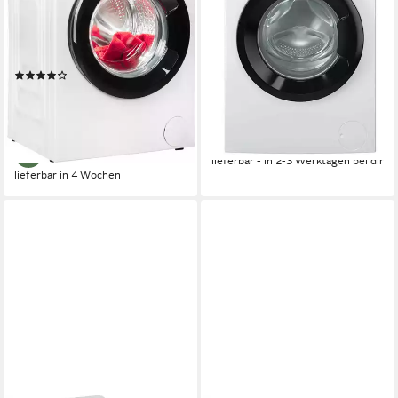
8 kg
Kapazität Waschen
8 kg
Kapazität Waschen
76 dB(A)
Betriebsgeräusch
76 dB(A)
Betriebsgeräusch
1400 U/min
Schleuderdrehzahl
1400 U/min
Schleuderdrehzahl
Produktdatenblatt
Produktdatenblatt
(22)
324,99 €
UVP
459,00 €
329,00 €
UVP
459,00 €
16,14 €
mtl. in 24 Raten
16,34 €
mtl. in 24 Raten
-29%
-28%
lieferbar - in 2-3 Werktagen bei dir
lieferbar in 4 Wochen