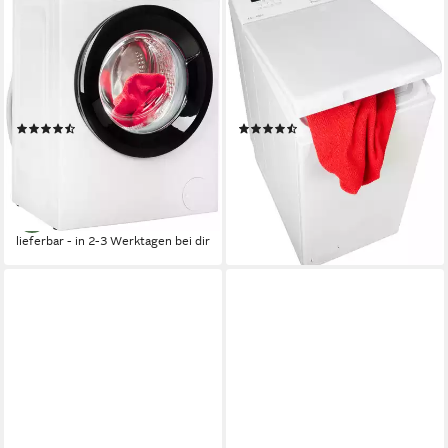
Waschmaschine MY TIME
Waschmaschine Toplader
PWF 774A MY TIME DE
PWT LC55 DE
7 kg
Kapazität Waschen
5,5 kg
Kapazität Waschen
76 dB(A)
Betriebsgeräusch
76 dB(A)
Betriebsgeräusch
1400 U/min
Schleuderdrehzahl
1100 U/min
Schleuderdrehzahl
Produktdatenblatt
Produktdatenblatt
(103)
(64)
299,00 €
299,00 €
UVP
429,00 €
UVP
499,00 €
14,85 €
mtl. in 24 Raten
14,85 €
mtl. in 24 Raten
-30%
-40%
lieferbar - in 2-3 Werktagen bei dir
lieferbar - in 2-3 Werktagen bei dir