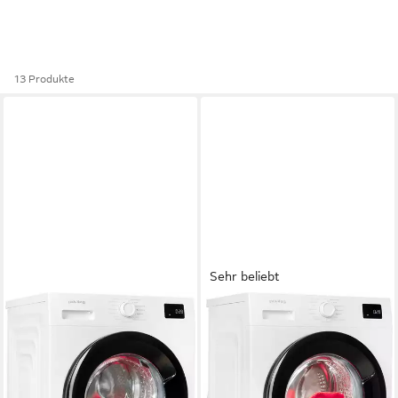
13 Produkte
Sehr beliebt
PRIVILEG
PRIVILEG
Waschmaschine MY TIME
Waschmaschine MY TIME
PWF 1074A MY TIME DE
PWF 774A MY TIME DE
10 kg
Kapazität Waschen
7 kg
Kapazität Waschen
76 dB(A)
Betriebsgeräusch
76 dB(A)
Betriebsgeräusch