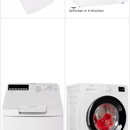
lieferbar - in 2-3 Werktagen bei dir
lieferbar in 4 Wochen
PRIVILEG
PRIVILEG
Waschmaschine Toplader
Waschmaschine MY TIME
PWT Class B6S6 N
PWF 974A MY TIME DE
6 kg
Kapazität Waschen
9 kg
Kapazität Waschen
79 dB(A)
Betriebsgeräusch
76 dB(A)
Betriebsgeräusch
1200 U/min
Schleuderdrehzahl
1400 U/min
Schleuderdrehzahl
Produktdatenblatt
Produktdatenblatt