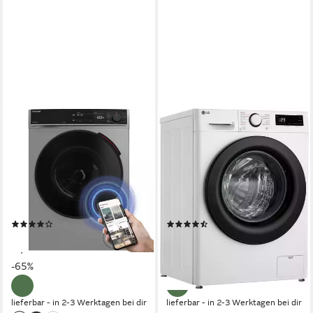
SHARP
LG
Waschmaschine ES-
Waschmaschine Serie 7
PRO214SA-DE
F4WR5035
12 kg
Kapazität Waschen
13 kg
Kapazität Waschen
77 dB(A)
Betriebsgeräusch
72 dB(A)
Betriebsgeräusch
1400 U/min
Schleuderdrehzahl
1400 U/min
Schleuderdrehzahl
Produktdatenblatt
Produktdatenblatt
(18)
(64)
399,00 €
599,00 €
UVP
1.129,00 €
UVP
1.049,00 €
19,82 €
mtl. in 24 Raten
17,39 €
mtl. in 48 Raten
-65%
-43%
lieferbar - in 2-3 Werktagen bei dir
lieferbar - in 2-3 Werktagen bei dir