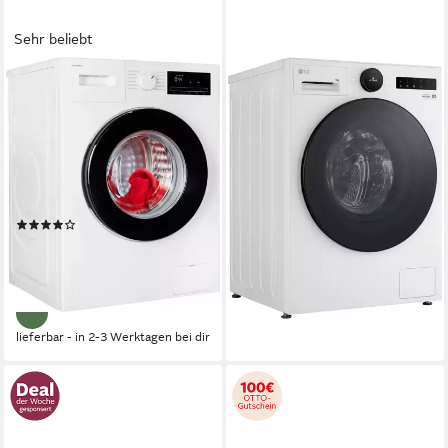
Sehr beliebt
SAMSUNG
LG
Waschmaschine WW3000FM
Waschmaschine F4WX809YC
WW90FG3M05AW
9 kg
Kapazität Waschen
72 dB(A)
Betriebsgeräusch
9 kg
Kapazität Waschen
1400 U/min
Schleuderdrehzahl
76 dB(A)
Betriebsgeräusch
1400 U/min
Schleuderdrehzahl
Produktdatenblatt
699,00 €
UVP
1.199,00 €
Produktdatenblatt
20,29 €
mtl. in 48 Raten
(170)
399,00 €
UVP
899,00 €
-42%
19,82 €
mtl. in 24 Raten
-56%
lieferbar - in 2-3 Werktagen bei dir
lieferbar - in 2-3 Werktagen bei dir