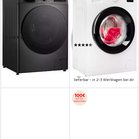
Waschmaschine F4WR709YB
Waschmaschine MY TIME
PWF 774A MY TIME DE
9 kg
Kapazität Waschen
71 dB(A)
Betriebsgeräusch
7 kg
Kapazität Waschen
1400 U/min
Schleuderdrehzahl
76 dB(A)
Betriebsgeräusch
1400 U/min
Schleuderdrehzahl
Produktdatenblatt
(41)
Produktdatenblatt
549,00 €
UVP
929,00 €
(104)
15,94 €
mtl. in 48 Raten
299,00 €
UVP
429,00 €
-41%
14,85 €
mtl. in 24 Raten
-30%
lieferbar - in 2-3 Werktagen bei dir
lieferbar - in 2-3 Werktagen bei dir