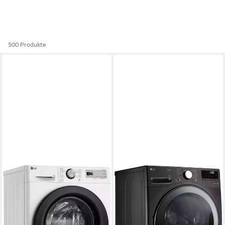
500 Produkte
LG
LG
Waschmaschine Serie 5
Waschmaschine Big Capacity
F4WR4911P
F0WVT202B
11 kg
Kapazität Waschen
20 kg
Kapazität Waschen
71 dB(A)
Betriebsgeräusch
74 dB(A)
Betriebsgeräusch