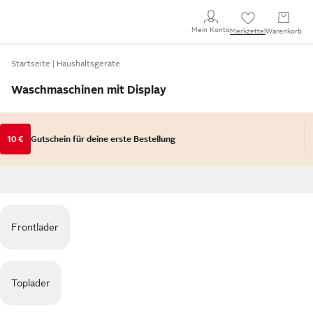
Mein Konto
Merkzettel
Warenkorb
Startseite
Haushaltsgeräte
Waschmaschinen mit Display
10 €
Gutschein für deine erste Bestellung
Frontlader
Toplader