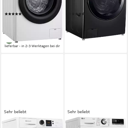
1400 U/min
Schleuderdrehzahl
1000 U/min
Schleuderdrehzahl
Produktdatenblatt
Produktdatenblatt
(249)
(11)
499,00 €
979,00 €
UVP
899,00 €
UVP
1.599,00 €
17,90 €
mtl. in 36 Raten
28,42 €
mtl. in 48 Raten
-44%
-39%
lieferbar - in 2-3 Werktagen bei dir
lieferbar - in 2-3 Werktagen bei dir
Sehr beliebt
Sehr beliebt
BAUKNECHT
LG