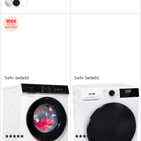
Sehr beliebt
Sehr beliebt
SIEMENS
GORENJE
Waschmaschine iQ700
Waschmaschine WNHAI 84
WG44B20Z0
APS/DE
9 kg
Kapazität Waschen
8 kg
Kapazität Waschen
70 dB(A)
Betriebsgeräusch
72 dB(A)
Betriebsgeräusch
1400 U/min
Schleuderdrehzahl
1400 U/min
Schleuderdrehzahl
Produktdatenblatt
Produktdatenblatt
(98)
(356)