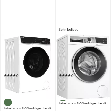
Sehr beliebt
SHARP
BOSCH
Waschmaschine ES-
Waschmaschine Serie 6
PRO714WA-DE
WGG256Z41
7 kg
Kapazität Waschen
10 kg
Kapazität Waschen
76 dB(A)
Betriebsgeräusch
73 dB(A)
Betriebsgeräusch
1400 U/min
Schleuderdrehzahl
1600 U/min
Schleuderdrehzahl
Produktdatenblatt
Produktdatenblatt
(17)
(37)
277,77 €
679,00 €
UVP
779,00 €
UVP
1.219,00 €
19,71 €
mtl. in 48 Raten
nur bis Dienstag
13,80 €
mtl. in 24 Raten
-44%
-64%
lieferbar - in 2-3 Werktagen bei dir
lieferbar - in 2-3 Werktagen bei dir