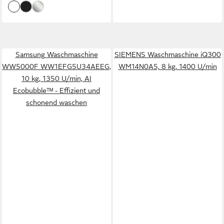
Samsung Waschmaschine
SIEMENS Waschmaschine iQ300
WW5000F WW1EFG5U34AEEG,
WM14N0A5, 8 kg, 1400 U/min
10 kg, 1350 U/min, AI
Ecobubbleᵀᴹ - Effizient und
schonend waschen