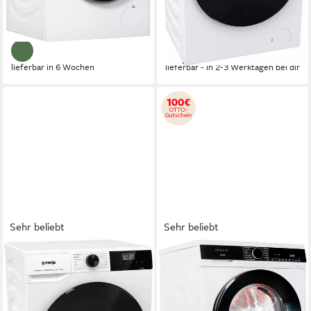
799,00 €
339,00 €
UVP
1.369,00 €
UVP
589,00 €
23,20 €
mtl. in 48 Raten
16,84 €
mtl. in 24 Raten
-42%
-42%
lieferbar in 6 Wochen
lieferbar - in 2-3 Werktagen bei dir
Sehr beliebt
Sehr beliebt
GORENJE
SIEMENS
Waschmaschine WNHAI 14
Waschmaschine iQ500
APS/DE
WG56G2Z41
10 kg
Kapazität Waschen
10 kg
Kapazität Waschen