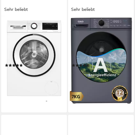
Sehr beliebt
Sehr beliebt
BOSCH
CHIQ
Waschmaschine Serie 6
Waschmaschine SPACE PRO
WGG244ZV0
CW07123863AX
9 kg
Kapazität Waschen
7 kg
Kapazität Waschen
71 dB(A)
Betriebsgeräusch
76 dB(A)
Betriebsgeräusch
1400 U/min
Schleuderdrehzahl
1200 U/min
Schleuderdrehzahl
Produktdatenblatt
Produktdatenblatt
(225)
(96)
555,00 €
289,99 €
UVP
1.099,00 €
UVP
499,99 €
16,11 €
mtl. in 48 Raten
nur diesen Monat
14,40 €
mtl. in 24 Raten
-49%
-42%
lieferbar - in 2-3 Werktagen bei dir
lieferbar - in 3-4 Werktagen bei dir