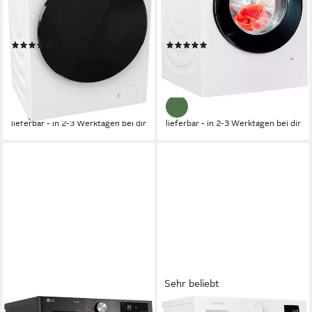
72 dB(A)
Betriebsgeräusch
73 dB(A)
Betriebsgeräusch
1400 U/min
Schleuderdrehzahl
1600 U/min
Schleuderdrehzahl
Produktdatenblatt
Produktdatenblatt
(149)
(243)
369,00 €
699,00 €
UVP
799,00 €
UVP
1.219,00 €
18,33 €
mtl. in 24 Raten
20,29 €
mtl. in 48 Raten
-54%
-43%
lieferbar - in 2-3 Werktagen bei dir
lieferbar - in 2-3 Werktagen bei dir
Sehr beliebt
LG
PRIVILEG