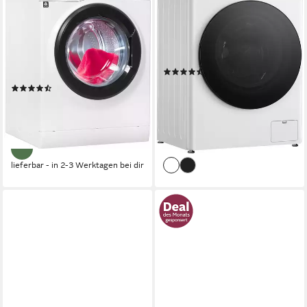
Waschmaschine Super Eco
Waschmaschine F4WR700Y
845 A
10 kg
Kapazität Waschen
71 dB(A)
Betriebsgeräusch
8 kg
Kapazität Waschen
1400 U/min
Schleuderdrehzahl
76 dB(A)
Betriebsgeräusch
1400 U/min
Schleuderdrehzahl
Produktdatenblatt
(333)
Produktdatenblatt
499,00 €
UVP
899,00 €
(2074)
17,90 €
mtl. in 36 Raten
369,00 €
UVP
1.029,00 €
-44%
18,33 €
mtl. in 24 Raten
-64%
lieferbar - in 2-3 Werktagen bei dir
lieferbar - in 2-3 Werktagen bei dir