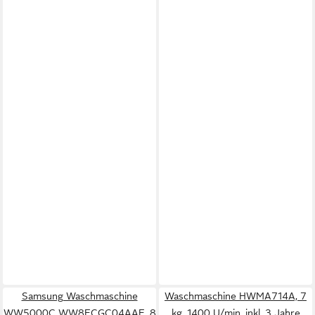
Samsung Waschmaschine
Waschmaschine HWMA714A, 7
WW5000C WW8ECGC04AAE, 8
kg, 1400 U/min, inkl. 3 Jahre