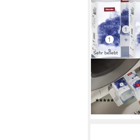
Sehr beliebt
MIELE
Set 5x Miele UltraPha
Feinwaschmittel (bes
UltraPhase 1 und 2 -
Halbjahresvorrat)
(21)
74,75 €
lieferbar - am nächsten W