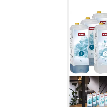
MIELE
Set 6 UltraPhase Refre
Feinwaschmittel
(16)
85,90 €
lieferbar - am nächsten W