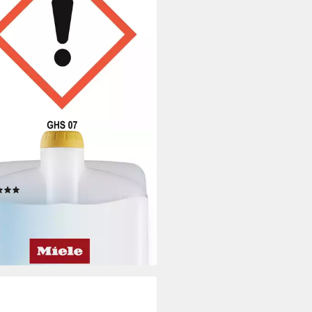
E
UP1 RE 1402 L
ialwaschmittel
(10)
5 €
 €/ 1 l)
rbar - in 1-2 Werktagen bei dir