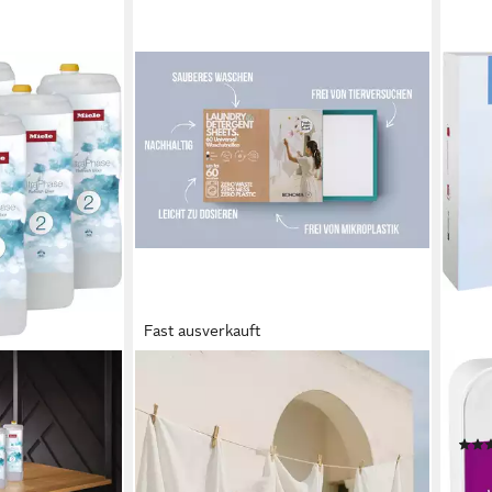
Fast ausverkauft
BOHORIA
MIEL
sh Elixir
Waschmittel Blätter Fresh Linen
WA C
Feinwaschmittel
(Pac
16,90 €
UVP
29,00 €
7,45
-42%
erktag bei dir
(20,69