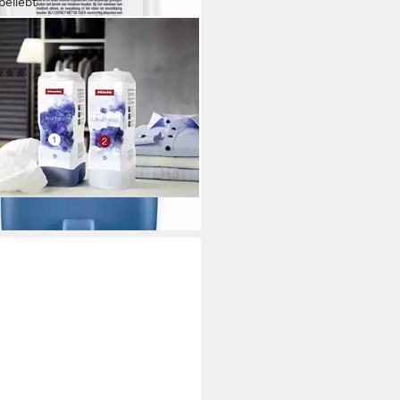
beliebt
E
P1 1402 L Spezialwaschmittel
(21)
5 €
 €/ 1 l)
rbar - in 1-2 Werktagen bei dir