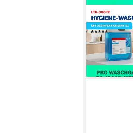
LTK-008 BIODELTA
Hygiene Waschmittel V
(2L Kanister oder 5L 
(1)
ab 18,95 €
(9,48 €/ 1 l)
lieferbar - in 2-3 Werktag