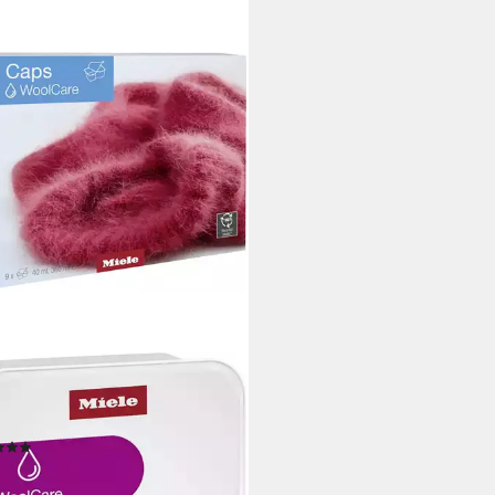
E
WC 0902 L Feinwaschmittel
kung, [9-St)
(10)
 €
 €/ 1 l)