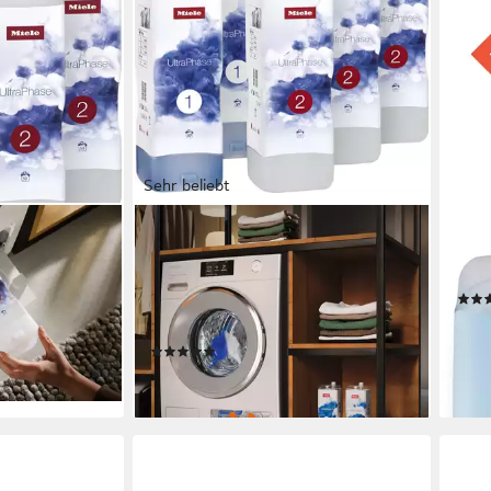
Sehr beliebt
MIELE
MIEL
se,
Set 6x Miele UltraPhase
WA 
tehend aus
Feinwaschmittel (bestehend aus
Spez
UltraPhase 1 und 2 –
14,9
Halbjahresvorrat)
(10,68
(22)
liefe
85,90 €
erktag bei dir
lieferbar - am nächsten Werktag bei dir