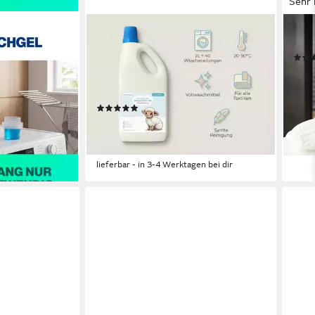
Sehr 
BABYBABO PREMIUM
MIEL
ollwaschmittel
Wunderweich Waschmittel Sensitive
WA U
Kanister 2L)
für Babys, Kleinkinder & Allergiker
14,9
Vollwaschmittel (für empfindliche
(10,68
Babyhaut)
liefe
(7)
en bei dir
ab 19,95 €
UVP
29,95 €
(9,98 €/ 1 l)
-33%
lieferbar - in 3-4 Werktagen bei dir