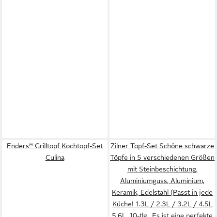
Enders® Grilltopf Kochtopf-Set
Zilner Topf-Set Schöne schwarze
Culina
Töpfe in 5 verschiedenen Größen
mit Steinbeschichtung,
Aluminiumguss, Aluminium,
Keramik, Edelstahl (Passt in jede
Küche! 1.3L / 2.3L / 3.2L / 4.5L
5.6L, 10-tlg., Es ist eine perfekte