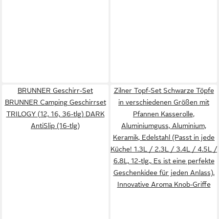
BRUNNER Geschirr-Set
Zilner Topf-Set Schwarze Töpfe
BRUNNER Camping Geschirrset
in verschiedenen Größen mit
TRILOGY (12, 16, 36-tlg) DARK
Pfannen Kasserolle,
AntiSlip (16-tlg)
Aluminiumguss, Aluminium,
Keramik, Edelstahl (Passt in jede
Küche! 1.3L / 2.3L / 3.4L / 4.5L /
6.8L, 12-tlg., Es ist eine perfekte
Geschenkidee für jeden Anlass),
Innovative Aroma Knob-Griffe