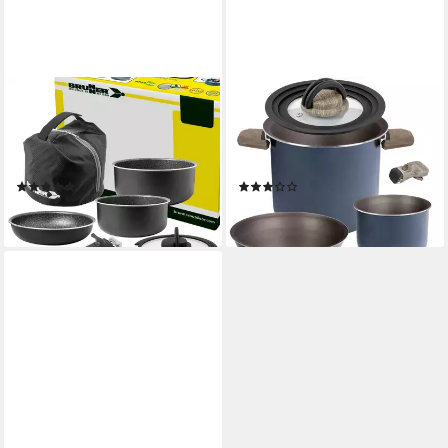
BRUNNER
BRUNNER
Topf-Set BRUNNER Camping
Topf-Set BRUNNER Camping
Topfset PIRATE Vacublock
Topfset TORRALTA Vacublock
Leicht, Stapelbar, Alu, (5-tlg)
Leicht, Stapelbar, Alu, (4-tlg)
(3)
(1)
ab 77,70 €
ab 89,90 €
lieferbar - in 2-3 Werktagen bei dir
lieferbar - in 2-3 Werktagen bei dir