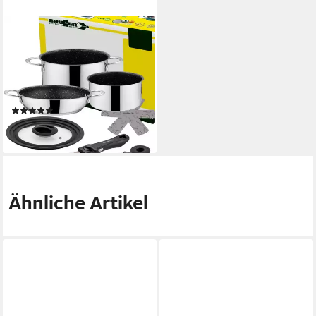
BRUNNER
Topf-Set BRUNNER Camping
Kochgeschirr Edelstahl
ACADEMY NG Stapelbar,
Leicht, (5-tlg)
(1)
ab 102,10 €
lieferbar - in 2-3 Werktagen bei dir
Ähnliche Artikel