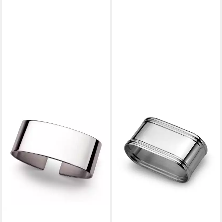
WILKENS
Serviettenring, Sterlingsilber,
(1-tlg)
229,95 €
lieferbar - in 2-3 Werktagen bei dir
WILKENS