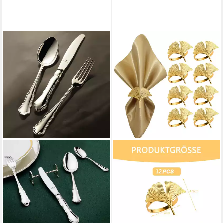
WILKENS
Besteck-Set (24-tlg),
Sterlingsilber
8.999,00 €
lieferbar - in 2-3 Werktagen bei dir