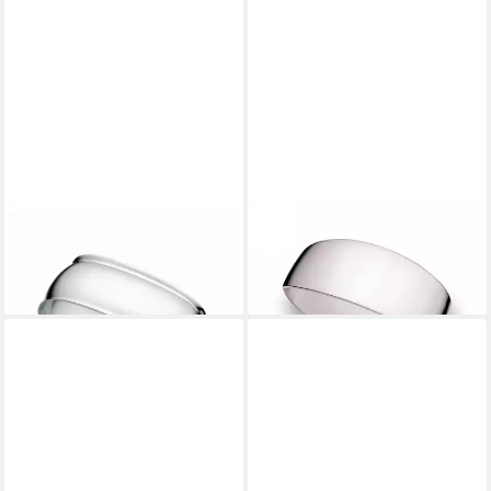
WILKENS
WILKENS
Serviettenring
Serviettenring, (1-tlg)
69,99 €
299,00 €
lieferbar - in 2-3 Werktagen bei dir
lieferbar - in 2-3 Werktagen bei dir