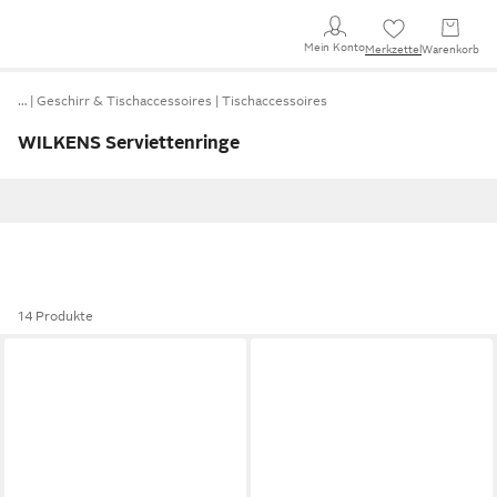
Mein Konto
Merkzettel
Warenkorb
…
Geschirr & Tischaccessoires
Tischaccessoires
WILKENS Serviettenringe
14 Produkte