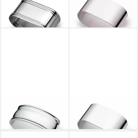
Serviettenring, Sterlingsilber,
Serviettenring, (1-tlg)
299,00 €
(1-tlg)
lieferbar - in 2-3 Werktagen bei dir
199,95 €
lieferbar - in 2-3 Werktagen bei dir
WILKENS
WILKENS
Serviettenring, Silber, (1-tlg)
Serviettenring
349,00 €
79,95 €
lieferbar - in 2-3 Werktagen bei dir
lieferbar - in 2-3 Werktagen bei dir