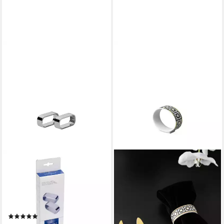
VILLEROY & BOCH
Serviettenring Daily Line 2
Serviettenringe 56mm,
Edelstahl, (2-tlg), Edelstahl, 2
Stck, spülmaschinenfest
(1)