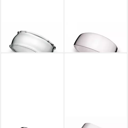
WILKENS
WILKENS
Serviettenring, Silber
Serviettenring
249,00 €
69,00 €
lieferbar - in 2-3 Werktagen bei dir
lieferbar - in 2-3 Werktagen bei dir
WILKENS
WILKENS