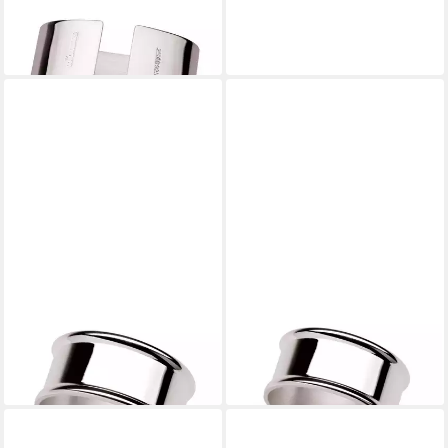
Serviettenring, Silber
199,00 €
lieferbar - in 2-3 Werktagen bei dir
WILKENS
WILKENS
Serviettenring
Serviettenring, Silber
69,00 €
269,00 €
lieferbar - in 2-3 Werktagen bei dir
lieferbar - in 2-3 Werktagen bei dir