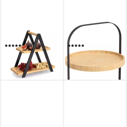
ZELLER PRESENT
ZELLER PRESENT
Etagere, Bambus, (1-tlg), 2-
Etagere 2-stufig, Bambus,
stufig
Metall, Hochwertiges Material
(4)
(3)
ab 18,78 €
ab 17,56 €
UVP
21,95 €
UVP
21,95 €
-14%
-20%
lieferbar - in 3-4 Werktagen bei dir
lieferbar - in 3-4 Werktagen bei dir