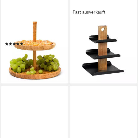
Fast ausverkauft
RELAXDAYS
KESPER®
Etagere Bambus mit 2 Schale,
Etagere Servier-Etagere, 3-
Bambus
stöckig, Metall, (1-tlg), mit
(17)
Griffloch
18,99 €
UVP
39,99 €
ab 14,54 €
UVP
29,99 €
-53%
-52%
lieferbar - in 2-3 Werktagen bei dir
lieferbar - in 3-4 Werktagen bei dir