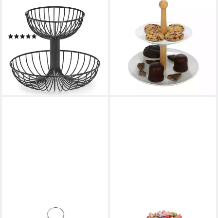
ZELLER PRESENT
BUBBLE-STORE
Etagere Obst-Etagere, Metall,
Etagere 2 Ebenen Etagere,
(1-tlg), für Obst, 2-stufig
Keramik, Holz, (Hx) ca. 25,5 x
(44)
24 / 18 cm), 2 Ebenen
ab 29,82 €
UVP
46,99 €
Etagere, Keramik und Holz
-37%
14,99 €
19,99 €
lieferbar - in 3-4 Werktagen bei dir
-25%
lieferbar - in 2-3 Werktagen bei dir
MAMBOCAT
JOYOLEDER