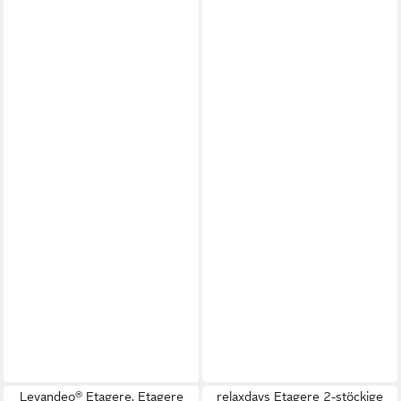
Levandeo® Etagere, Etagere
relaxdays Etagere 2-stöckige