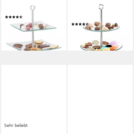
RELAXDAYS
RELAXDAYS
Etagere 2 stufig, Glas
Etagere 2 Etage, Glas, (2-tlg.,
(15)
2-teiliges Etagere-Set)
17,99 €
UVP
39,99 €
(8)
15,99 €
-55%
UVP
39,99 €
lieferbar - in 2-3 Werktagen bei dir
-60%
lieferbar - in 2-3 Werktagen bei dir
Sehr beliebt