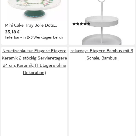
Etagere Jolie Dots Gold
Etagere Etagere LENJA weiß
Kuchenplatte auf Fuß klein
aus Metall modernes Design
21 cm, Porzellan, (Platten),
2-stöckige Metalletagere
(2)
Mini Cake Tray Jolie Dots
14,95 €
35,18 €
Gold 21cm
lieferbar - in 2-3 Werktagen bei dir
lieferbar - in 2-3 Werktagen bei dir
Neuetischkultur Etagere Etagere
relaxdays Etagere Bambus mit 3
Keramik 2 stöckig Servieretagere
Schale, Bambus
24 cm, Keramik, (1 Etagere ohne
Dekoration)