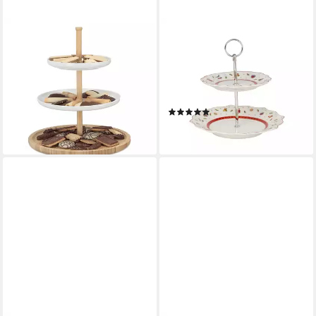
RELAXDAYS
VILLEROY & BOCH
Etagere Bambus und Keramik,
Etagere Toy's Delight kleine
Bambus, 3
Etagere, Porzellan, (1-tlg),
24,99 €
UVP
39,99 €
Premium Porcelain, 1 Stck,
-38%
Handwäsche empfohlen
lieferbar - in 2-3 Werktagen bei dir
(10)
ab 70,25 €
lieferbar - in 2-3 Werktagen bei dir