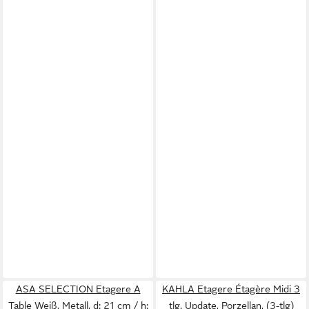
ASA SELECTION Etagere A
KAHLA Etagere Étagère Midi 3
Table Weiß, Metall, d: 21 cm / h:
tlg. Update, Porzellan, (3-tlg)