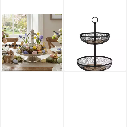
AMBIENTE HAUS
LADELLE
Etagere Etagere 1 Stufe
Etagere, Eisen/Kiefer, 2
Silber und Schwarz,
Etagen, Modern, Robust, aus
Aluminium, (1-tlg)
Eisen und Kiefer,
(2)
31,5x31,5x45cm
16,99 €
UVP
26,10 €
53,49 €
-35%
lieferbar - in 2-3 Werktagen bei dir
lieferbar - in 4-5 Werktagen bei dir