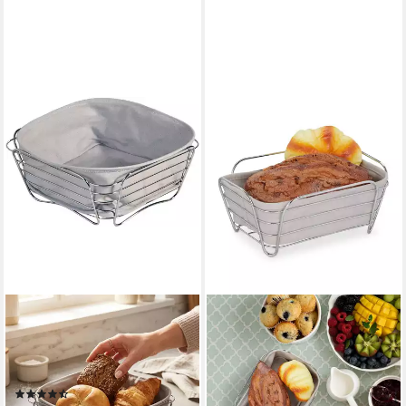
KESPER®
Brotkorb Obstkorb,
Baumwolle, Metall, (1-tlg),
vielseitig einsetzbar
(62)