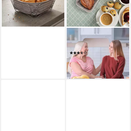
15,15 €
UVP
24,99 €
-39%
lieferbar - in 3-4 Werktagen bei dir
RELAXDAYS
Brotkorb Metall mit
Stoffeinsatz, Baumwolle, grau
(7)
17,99 €
UVP
39,99 €
-55%
lieferbar - in 2-3 Werktagen bei dir