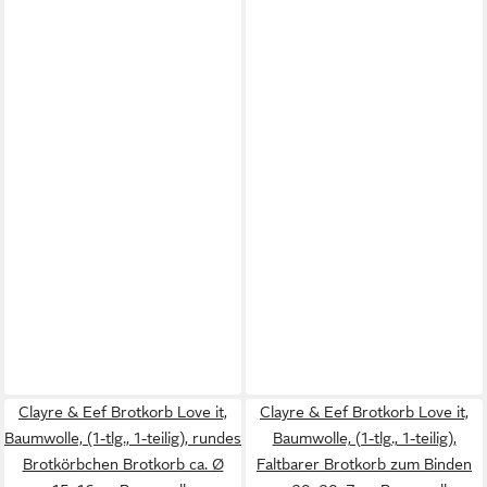
Clayre & Eef Brotkorb Love it,
Clayre & Eef Brotkorb Love it,
Baumwolle, (1-tlg., 1-teilig), rundes
Baumwolle, (1-tlg., 1-teilig),
Brotkörbchen Brotkorb ca. Ø
Faltbarer Brotkorb zum Binden