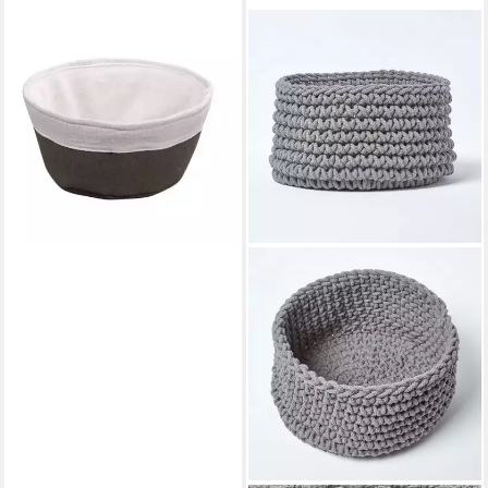
KESPER
Brotkorb Brotkorb aus
Baumwolle in Grau 20x20 cm,
Baumwolle
5,49 €
lieferbar - in 2-3 Werktagen bei dir