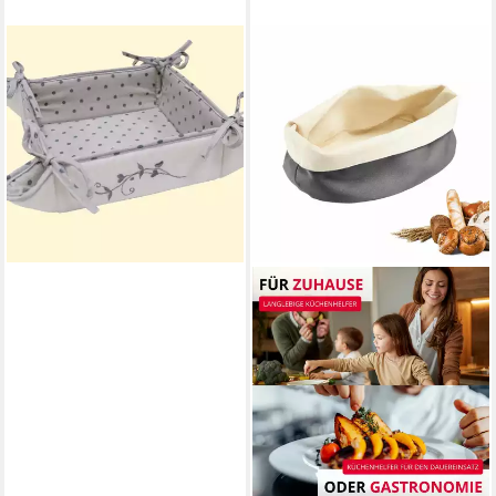
TEXPOT
Brotkorb mit Stickerei zum
Binden faltbar, Polyester, (1-
tlg)
11,99 €
UVP
17,99 €
-33%
lieferbar - in 3-4 Werktagen bei dir