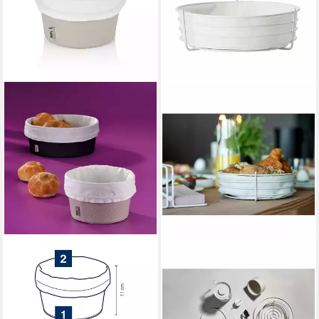
KELA
ZONE DENMARK
Brotkorb Grana, PU-Leder,
Brotkorb Singles Warm Grey,
Baumwoll-Beutel mit Zugband
Baumwolle, Metall
ab 17,95 €
47,65 €
UVP
55,00 €
lieferbar - in 3-4 Werktagen bei dir
-13%