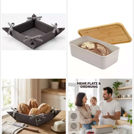
HOME AFFAIRE
Brotkorb Brotkorb Grautöne
20x20cm, Baumwolle, (1-tlg)
14,49 €
UVP
19,50 €
-26%
lieferbar - in 4-5 Werktagen bei dir