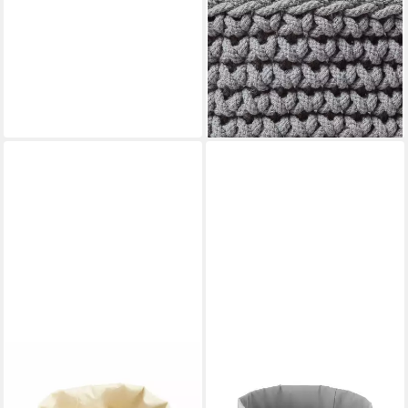
HOMESCAPES
Brotkorb Gestrickter
Aufbewahrungskorb, 100%
Baumwolle, grau,37 x 21 cm
ab 44,99 €
lieferbar - in 4-5 Werktagen bei dir