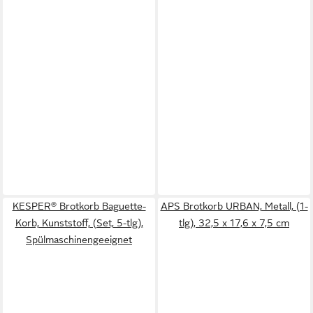
KESPER® Brotkorb Baguette-
APS Brotkorb URBAN, Metall, (1-
Korb, Kunststoff, (Set, 5-tlg),
tlg), 32,5 x 17,6 x 7,5 cm
Spülmaschinengeeignet