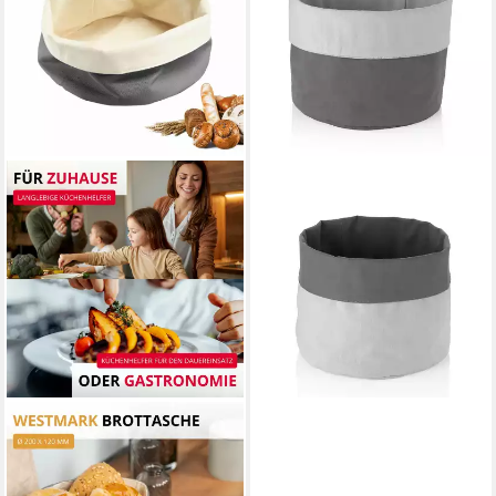
KELA
Brotkorb Tia, 100%Baumwolle
18,95 €
lieferbar - in 3-4 Werktagen bei dir
WESTMARK
Brotkorb Tasche Rund, Stoff-
Brotkorb für Brot, Brötchen,