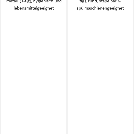
Metall, (1-tlg), hygienisch und
tlg), rund, stapelbar &
lebensmittelgeeignet
spülmaschienengeeignet