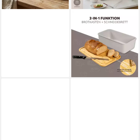
BREMERMANN
Brotkorb Brotkasten mit
Bambus-Deckel, Brotbox,
Schneidebrett, Brottopf, grau
21,99 €
UVP
28,99 €
-24%
lieferbar - in 2-3 Werktagen bei dir