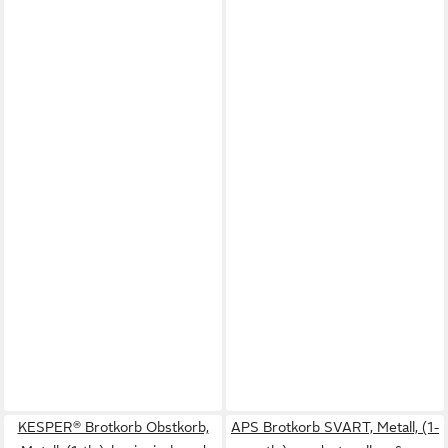
KESPER® Brotkorb Obstkorb,
APS Brotkorb SVART, Metall, (1-