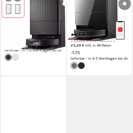
10R (Upgrade von S8 MaxV
60 W
Leistung
0 l
Größe Staubbehälter
Ultra)
224 m²
Reichweite
2.5 l
Größe Staubbehälter
649,00 €
UVP
899,00 €
StarSight System 2.0
Navigation
nur diesen Monat
(15)
18,84 €
mtl. in 48 Raten
799,00 €
UVP
1.699,99 €
-28%
23,20 €
mtl. in 48 Raten
lieferbar - in 1-2 Werktagen bei dir
-53%
lieferbar - in 4-5 Werktagen bei dir