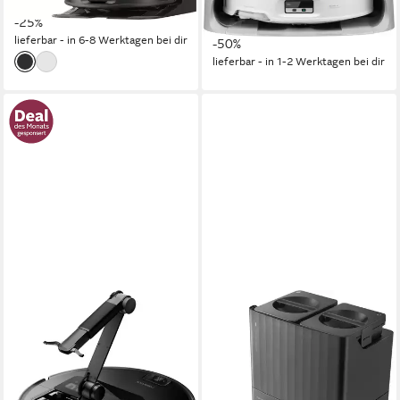
15,75 €
mtl. in 36 Raten
nur diesen Monat
-25%
18,84 €
mtl. in 48 Raten
lieferbar - in 6-8 Werktagen bei dir
-50%
lieferbar - in 1-2 Werktagen bei dir
ROBOROCK
ROBOROCK
Saugroboter mit
Saugroboter mit
Wischfunktion Roborock
Wischfunktion Roborock
Saros Z70
QREVO MaxV Black, FlexiArm
Design
65 W
Leistung