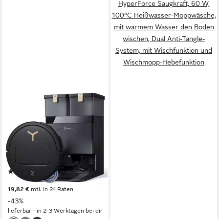
HyperForce Saugkraft, 60 W,
100°C Heißwasser-Moppwäsche,
mit warmem Wasser den Boden
wischen, Dual Anti-Tangle-
System, mit Wischfunktion und
Wischmopp-Hebefunktion
ECOVACS
Saugroboter DEEBOT
T50ProOmniGen3, 25000
Pa(Upgrade von T50 Pro
Gen2/T50 Gen3)
300 m²
Reichweite
Embedded mini DToF
Navigation
(13)
399,00 €
UVP
699,00 €
19,82 €
mtl. in 24 Raten
-43%
lieferbar - in 2-3 Werktagen bei dir