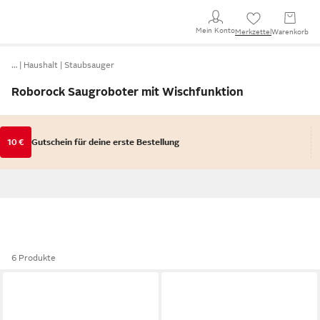
Mein Konto
Merkzettel
Warenkorb
…
Haushalt
Staubsauger
Roborock Saugroboter mit Wischfunktion
10 €
Gutschein für deine erste Bestellung
6 Produkte