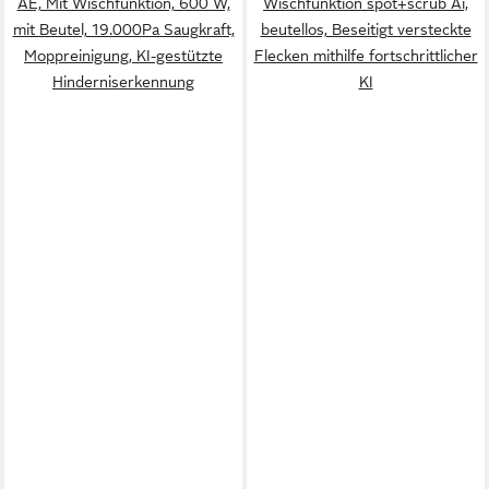
AE, Mit Wischfunktion, 600 W,
Wischfunktion spot+scrub Ai,
mit Beutel, 19.000Pa Saugkraft,
beutellos, Beseitigt versteckte
Moppreinigung, KI-gestützte
Flecken mithilfe fortschrittlicher
Hinderniserkennung
KI