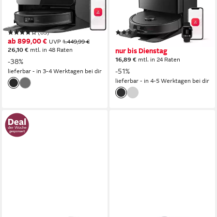
2,5 l
Größe Staubbehälter
2.7 l
Größe Staubbehälter
3D TOF Solid State LIDAR
Navigation
PreciSense LiDAR-Navigation
Navigation
(83)
(84)
ab 899,00 €
339,99 €
UVP
1.449,99 €
UVP
689,99 €
26,10 €
mtl. in 48 Raten
nur bis Dienstag
16,89 €
mtl. in 24 Raten
-38%
-51%
lieferbar - in 3-4 Werktagen bei dir
lieferbar - in 4-5 Werktagen bei dir