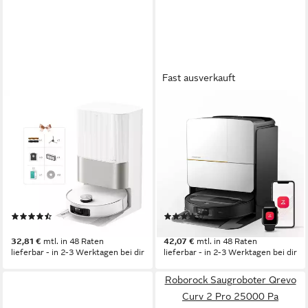
Fast ausverkauft
DREAME
ROBOROCK
Saugroboter mit
Nass-Trocken-Saugroboter
Wischfunktion Dreame X50
Roborock Saros Z70
Ultra Complete, 20.000 Pa
Staubsaugerroboter mit
Saugkraft
OmniGrip™ Arm silber
0,395 l
Größe Staubbehälter
0,18 l
Größe Staubbehälter
205 m²
Reichweite
Automatische Rückkehr zur Ladestation
(222)
(19)
1.130,26 €
1.449,00 €
32,81 €
mtl. in 48 Raten
42,07 €
mtl. in 48 Raten
lieferbar - in 2-3 Werktagen bei dir
lieferbar - in 2-3 Werktagen bei dir
Roborock Saugroboter Qrevo
Curv 2 Pro 25000 Pa