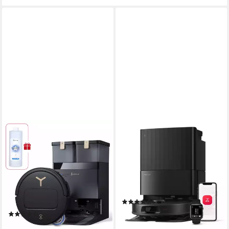
ECOVACS
ROBOROCK
Saugroboter DEEBOT T50
Saugroboter QV 35A mit
Pro Omni Gen3, (Upgrade von
Wischfunktion(Upgrade von
T50 Pro Gen2/T50
Qrevo/Qrevo Plus)
Gen3)25000 Pa
300 m²
Reichweite
LDS Navigation
Navigation
300 m²
Reichweite
Embedded mini DToF
Navigation
(193)
409,99 €
UVP
649,00 €
(128)
14,71 €
mtl. in 36 Raten
474,00 €
UVP
799,00 €