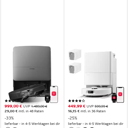
ROBOROCK
ROBOROCK
Saugroboter mit
Saugroboter mit
Wischfunktion roborock Saros
Wischfunktion Qrevo S Pro,
20, 36.000 Pa, Brandneues
verbessert von QV 35A,
RockDock
18.500 Pa
0,259 l
Größe Staubbehälter
0.3 l
Größe Staubbehälter
373 m²
Reichweite
180 m²
Reichweite
3D-ToF-Sensoren und RGB
Navigation
Präzisions-LiDAR-Navigation
Navigation
(10)
(12)
999,00 €
449,99 €
UVP
1.489,00 €
UVP
599,99 €
29,00 €
mtl. in 48 Raten
16,15 €
mtl. in 36 Raten
-33%
-25%
lieferbar - in 4-5 Werktagen bei dir
lieferbar - in 4-5 Werktagen bei dir