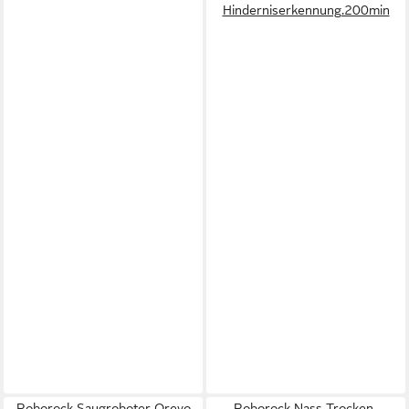
Hinderniserkennung.200min
Roborock Saugroboter Qrevo
Roborock Nass-Trocken-