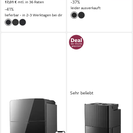
-37%
17,01 €
mtl. in 36 Raten
leider ausverkauft
-41%
lieferbar - in 2-3 Werktagen bei dir
Sehr beliebt
ROBOROCK
ROBOROCK
Saugroboter Saros 10R
Saugroboter QV 35S
(Upgrade von S8 MaxV
(Upgrade von Qrevo
Ultra)22000 Pa mit
Plus)Saugkraft Saugroboter
Wischfunktion
mit Wischfunktion