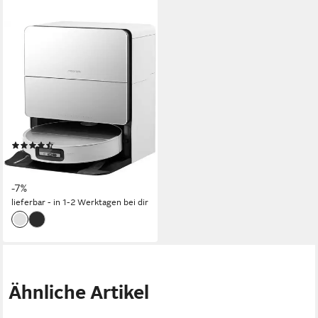
ROBOROCK
Saugroboter mit
Wischfunktion Roborock
Saros 10, 7,98cm flach
65 W
Leistung
2,5 l
Größe Staubbehälter
240 m²
Reichweite
(13)
1.399,00 €
UVP
1.499,00 €
40,62 €
mtl. in 48 Raten
-7%
lieferbar - in 1-2 Werktagen bei dir
Ähnliche Artikel