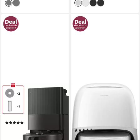
ROBOROCK
ROBOROCK
Saugroboter Qrevo S ProX
Saugroboter mit
Wischfunktion Qrevo Curv X
0,3 l
Größe Staubbehälter
180 m²
Reichweite
60 W
Leistung
Präzisions-LiDAR-Navigation
Navigation
2,5 l
Größe Staubbehälter
430,5 m²
Reichweite
(9)
439,00 €
UVP
589,00 €
(3)
nur diesen Monat
ab 649,00 €
UVP
1.299,00 €