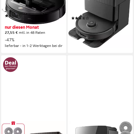
2,5 l
Größe Staubbehälter
70,56 W
Leistung
215 m²
Reichweite
300 m²
Reichweite
(6)
(2)
ab 949,00 €
UVP
1.799,00 €
989,00 €
UVP
999,99 €
nur diesen Monat
28,71 €
mtl. in 48 Raten
27,55 €
mtl. in 48 Raten
-1%
-47%
lieferbar - in 1-2 Werktagen bei dir
lieferbar - in 1-2 Werktagen bei dir
ROBOROCK
ROBOROCK
Saugroboter Qrevo Edge 2X
Saugroboter roborock Saros