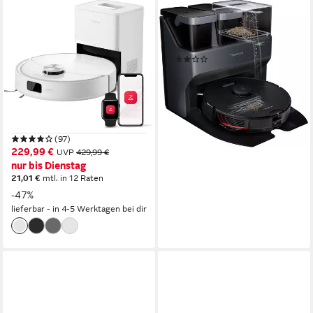
ROBOROCK
ROBOROCK
Saugroboter Q10 S5+
Saugroboter S7 MaxV Ultra
Saugroboter mit
Saugroboter Schwarz
(2)
Wischfunktion, 10.000 Pa
1.599,00 €
1.999,00 €
HyperForce Saugkraft
46,42 €
mtl. in 48 Raten
2,7 l
Größe Staubbehälter
-20%
180 m²
Reichweite
lieferbar - in 6-7 Werktagen bei dir
PreciSense LiDAR-Navigation
Navigation
(97)
229,99 €
UVP
429,99 €
nur bis Dienstag
21,01 €
mtl. in 12 Raten
-47%
lieferbar - in 4-5 Werktagen bei dir