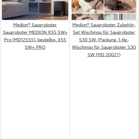
-43%
-36%
in 4-5 Werktagen bei dir
in 4-5 Werktagen bei dir
Medion® Saugroboter
Medion® Saugroboter Zubehör-
Saugroboter MEDION X55 SW+
Set Wischmop für Saugroboter
Pro (MD12555), beutellos, X55
S30 SW, (Packung, 1-tlg.,
SW+ PRO
Wischmop für Saugroboter S30
SW (MD 20021)