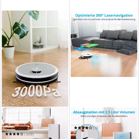
MEDION®
MEDION®
Saugroboter mit
Saugroboter
Wischfunktion X21 SW+ (MD
(3)
11500), Lasernavigation
229,90 €
UVP
299,90 €
(329)