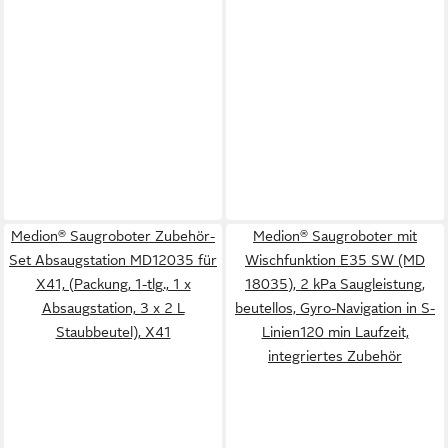
Medion® Saugroboter Zubehör-
Medion® Saugroboter mit
Set Absaugstation MD12035 für
Wischfunktion E35 SW (MD
X41, (Packung, 1-tlg., 1 x
18035), 2 kPa Saugleistung,
Absaugstation, 3 x 2 L
beutellos, Gyro-Navigation in S-
Staubbeutel), X41
Linien120 min Laufzeit,
integriertes Zubehör