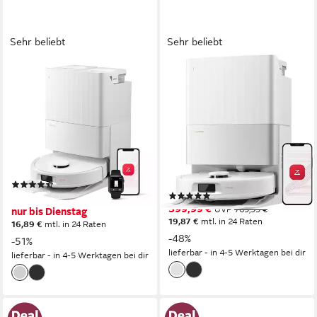
Sehr beliebt
Sehr beliebt
ROBOROCK
ROBOROCK
Saugroboter QV 35S
Saugroboter Qrevo S5V
(Upgrade von Qrevo
Saugroboter mit
Plus)Saugkraft Saugroboter
Wischfunktion&Hebarem
mit Wischfunktion
Wischmopp
2.7 l
Größe Staubbehälter
60 W
Leistung
PreciSense LiDAR-Navigation
Navigation
325ml l
Größe Staubbehälter
300 m²
Reichweite
(85)
(24)
339,99 €
UVP
689,99 €
399,99 €
UVP
769,99 €
nur bis Dienstag
19,87 €
mtl. in 24 Raten
16,89 €
mtl. in 24 Raten
-48%
-51%
lieferbar - in 4-5 Werktagen bei dir
lieferbar - in 4-5 Werktagen bei dir