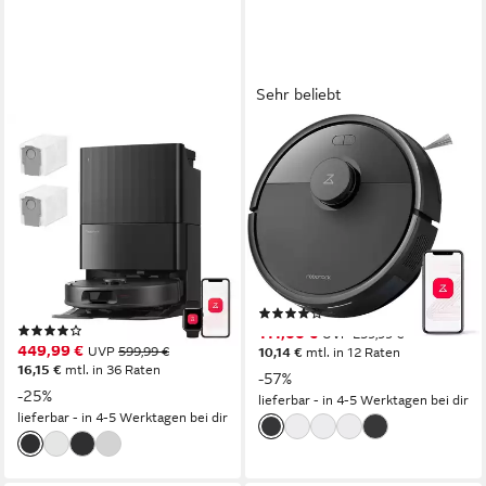
Sehr beliebt
ROBOROCK
ROBOROCK
Saugroboter mit
Saugroboter Q7 L5/Q7
Wischfunktion Qrevo S Pro,
M5,8000
verbessert von QV 35A,
Pa/10000Pa(Upgrade von Q5
18.500 Pa
Pro)
0.3 l
Größe Staubbehälter
210 m²
Reichweite
180 m²
Reichweite
Präzise LiDAR-Navigation
Navigation
Präzisions-LiDAR-Navigation
Navigation
(25)
(12)
111,00 €
UVP
259,99 €
449,99 €
UVP
599,99 €
10,14 €
mtl. in 12 Raten
16,15 €
mtl. in 36 Raten
-57%
-25%
lieferbar - in 4-5 Werktagen bei dir
lieferbar - in 4-5 Werktagen bei dir