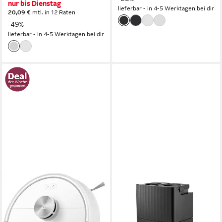
nur bis Dienstag
lieferbar - in 4-5 Werktagen bei dir
20,09 €
mtl. in 12 Raten
-49%
lieferbar - in 4-5 Werktagen bei dir
ROBOROCK
ROBOROCK
Saugroboter Q7 M5 (Upgrade
Saugroboter mit
von Q5 PRO), 10000Pa,
Wischfunktion Qrevo Edge 2,
180Min, Dual Anti-Tangle-
Dual Anti-Tangle System,