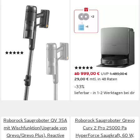
ROBOROCK
ROBOROCK
Akku-Bodenstaubsauger H60
Saugroboter mit
Ultra
Wischfunktion Saros 20X mit
36.000 Pa Saugkraft &
630 W
Leistung
0,5 l
Größe Staubbehälter
hohem Wischdruck
90 min
Akkulaufzeit
65 W
Leistung
(2)
0,26 l
Größe Staubbehälter
ab 184,00 €
UVP
349,00 €
373 m²
Reichweite
nur diesen Monat
(10)
16,80 €
mtl. in 12 Raten
ab 999,00 €
UVP
1.489,00 €
-47%
29,00 €
mtl. in 48 Raten
lieferbar - in 1-2 Werktagen bei dir
-33%
lieferbar - in 1-2 Werktagen bei dir
Roborock Saugroboter QV 35A
Roborock Saugroboter Qrevo
mit Wischfunktion(Upgrade von
Curv 2 Pro 25000 Pa
Qrevo/Qrevo Plus), Reactive
HyperForce Saugkraft, 60 W,