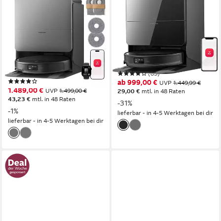
Saugroboter mit
Saugroboter Saros 10R
Wischfunktion roborock Saros
(Upgrade von S8 MaxV
20, 36.000 Pa, Brandneues
Ultra)22000 Pa mit
RockDock
Wischfunktion
0,259 l
Größe Staubbehälter
2,5 l
Größe Staubbehälter
373 m²
Reichweite
3D TOF Solid State LIDAR
Navigation
3D-ToF-Sensoren und RGB
Navigation
(83)
(10)
ab 999,00 €
UVP
1.449,99 €
1.489,00 €
UVP
1.499,00 €
29,00 €
mtl. in 48 Raten
43,23 €
mtl. in 48 Raten
-31%
-1%
lieferbar - in 4-5 Werktagen bei dir
lieferbar - in 4-5 Werktagen bei dir