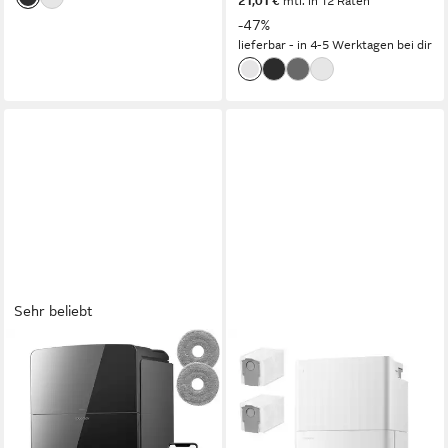
21,01 €
mtl. in 12 Raten
-47%
lieferbar - in 4-5 Werktagen bei dir
Sehr beliebt
ROBOROCK
ROBOROCK
Saugroboter Saros 10R
Saugroboter mit
(Upgrade von S8 MaxV
Wischfunktion Qrevo S Pro,
Ultra)22000 Pa mit
verbessert von QV 35A,
Wischfunktion
18.500 Pa