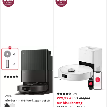
ROBOROCK
ROBOROCK
Saugroboter Qrevo S ProX
Saugroboter Q10 S5+
Saugroboter mit
0,3 l
Größe Staubbehälter
180 m²
Reichweite
Wischfunktion, 10.000 Pa
Präzisions-LiDAR-Navigation
Navigation
HyperForce Saugkraft
(9)
2,7 l
Größe Staubbehälter
439,00 €
UVP
589,00 €
180 m²
Reichweite
nur diesen Monat
PreciSense LiDAR-Navigation
Navigation
15,75 €
mtl. in 36 Raten
(97)
-25%
229,99 €
UVP
429,99 €
lieferbar - in 6-8 Werktagen bei dir
nur bis Dienstag