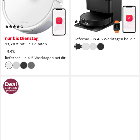
System
25.000 Pa
210 m²
Reichweite
0,24 l
Größe Staubbehälter
LiDAR Navigation
Navigation
(9)
(11)
889,99 €
149,98 €
UVP
239,99 €
25,84 €
mtl. in 48 Raten
nur bis Dienstag
lieferbar - in 4-5 Werktagen bei dir
13,70 €
mtl. in 12 Raten
-38%
lieferbar - in 4-5 Werktagen bei dir