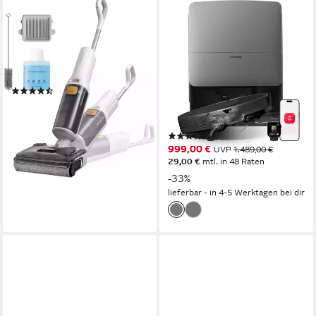
ROBOROCK
ROBOROCK
Nass-Trocken-Akkusauger
Saugroboter mit
roborock F25 GT Series
Wischfunktion roborock Saros
20, 36.000 Pa, Brandneues
0.87 l
Größe Staubbehälter
HEPA Filter
Filtersystem
RockDock
(52)
0,259 l
Größe Staubbehälter
188,98 €
UVP
329,00 €
373 m²
Reichweite
17,26 €
mtl. in 12 Raten
3D-ToF-Sensoren und RGB
Navigation
-43%
(10)
lieferbar - in 4-5 Werktagen bei dir
999,00 €
UVP
1.489,00 €
29,00 €
mtl. in 48 Raten
-33%
lieferbar - in 4-5 Werktagen bei dir