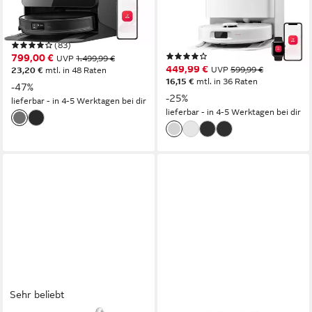
2,5 l
Größe Staubbehälter
0.3 l
Größe Staubbehälter
3D TOF Solid State LIDAR
Navigation
180 m²
Reichweite
Präzisions-LiDAR-Navigation
Navigation
(83)
(12)
799,00 €
UVP
1.499,99 €
449,99 €
UVP
599,99 €
23,20 €
mtl. in 48 Raten
16,15 €
mtl. in 36 Raten
-47%
-25%
lieferbar - in 4-5 Werktagen bei dir
lieferbar - in 4-5 Werktagen bei dir
Sehr beliebt