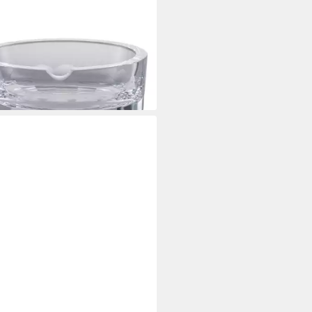
SEL GLAS
enbecher Bar Premium No. 1,
gefertigt
2,95 €
rbar - in 2-3 Werktagen bei dir