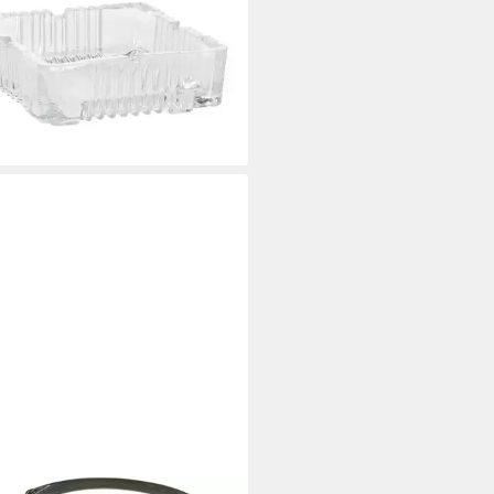
haschenbecher, Glas eckig 10 x
cm
,99 €
rbar - in 3-4 Werktagen bei dir