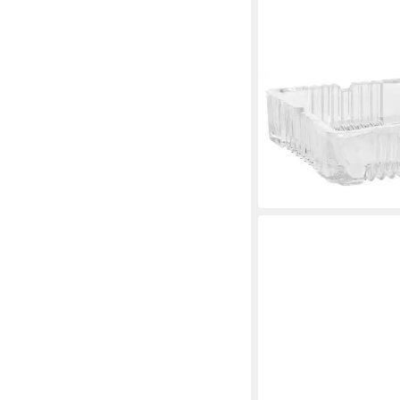
KOOPMAN
Aschenbecher SMOG, 
Transparent, Glas
9,19 €
lieferbar - in 2-3 Werktag