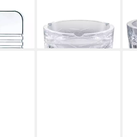
ZWIESEL GLAS
ZWIE
Aschenbecher
Aschenbecher Zigarrenascher Bar
Asch
Premium No. 3, handgefertigt
hand
71,78 €
ab 6
UVP
89,95 €
liefe
-20%
en bei dir
lieferbar - in 2-3 Werktagen bei dir