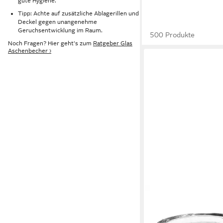
gute Hygiene.
Tipp: Achte auf zusätzliche Ablagerillen und
Deckel gegen unangenehme
Geruchsentwicklung im Raum.
500 Produkte
Noch Fragen? Hier geht's zum
Ratgeber Glas
Aschenbecher ›
WESTCRAFT
Aschenbecher Glasas
SMOKER, Klassischer 