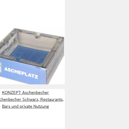
1860 MÜNCHEN
henbecher TSV 1860 München
henbecher
6,95 €
rbar - in 3-4 Werktagen bei dir
KONZEPT Aschenbecher
chenbecher Schwarz, Restaurants,
Bars und private Nutzung