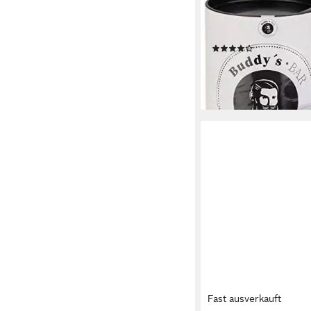
BUDDY'S
Aschenbecher Romeo,
Bajonettverschluss
(2)
14,99 €
UVP
24,99 €
-40%
lieferbar - in 7-9 Werktag
Fast ausverkauft