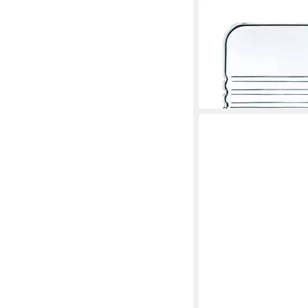
NACHTMANN
Aschenbecher Cigar 
16,8 x 16,8 cm
23,95 €
UVP
64,90 €
-63%
lieferbar - in 2-3 Werktag