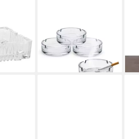
SPETEBO
CEP
10 x 10 cm,
Aschenbecher Glas Aschenbecher
Asch
rund ca. 10cm - 6 Stück, Klassischer
tran
ab 9
Tisch Ascher aus Klarglas
en bei dir
liefe
12,95 €
lieferbar - in 3-4 Werktagen bei dir