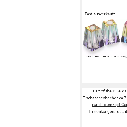
Fast ausverkauft
LK TREND & STYLE
Aschenbecher Glutkill
acryl irisierend, Glutl
saubere Lösung
ab 29,50 €
lieferbar - in 3-4 Werktag
Out of the Blue A
Tischaschenbecher ca.7
rund Totenkopf Can
Einsenkungen, leuch