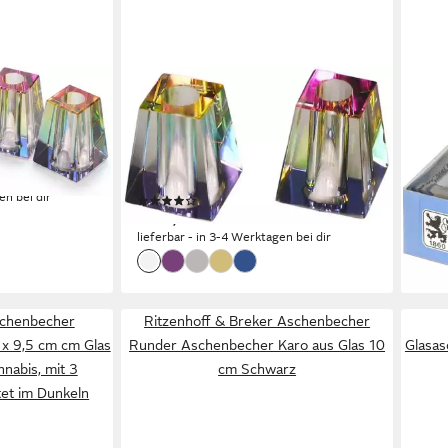
LK TREND & STYLE
TSV 
er aus Glas
Aschenbecher In Sekunden löscht
Asc
öscher eine
ein Glutkiller Ihre Zigarette aus.,
Asc
ab 1
Zigarette löscht sich von allein, ohne
liefe
schmutzige Finger
en bei dir
(3)
ab 15,00 €
lieferbar - in 3-4 Werktagen bei dir
schenbecher
Ritzenhoff & Breker Aschenbecher
 x 9,5 cm cm Glas
Runder Aschenbecher Karo aus Glas 10
Glasas
nabis, mit 3
cm Schwarz
tet im Dunkeln