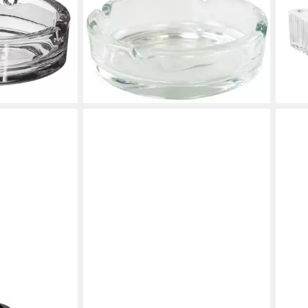
s, hochwertig -
transparent rund, mit 4
Tisc
d, transparent
Einsenkungen
10 
3,99 €
ab 7
lieferbar - in 3-4 Werktagen bei dir
liefe
en bei dir