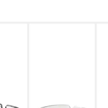
JEAN PRODUCTS
HAC2
chenbecher
Aschenbecher Tischaschenbecher
Asch
Tisch-
ca. 10,5 x 3,5 cm Glasaschenbecher
Glas