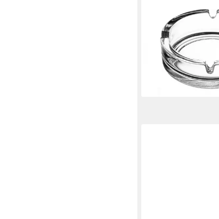
EMECO
Aschenbecher 3er As
aus Glas Ascher Rund
Draußen Gastro Wind
14,99 €
UVP
19,00 €
-21%
lieferbar - in 4-5 Werktag