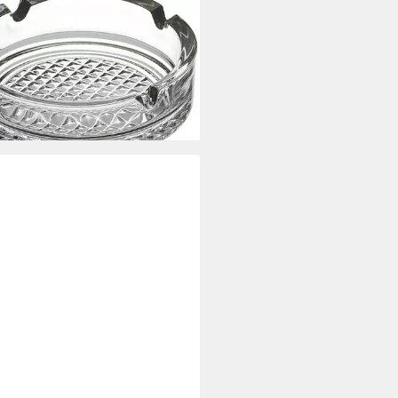
ENHOFF & BREKER
enbecher R&B Aschenbecher
er rund Ø 10 cm Glas klar
elbar
 €
rbar - in 3-4 Werktagen bei dir