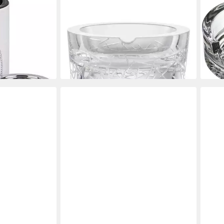
ZWIESEL GLAS
RITZ
 mit
Aschenbecher Bar Premium No. 3,
Asch
handgefertigt
Asch
ab 62,95 €
stap
lieferbar - in 2-3 Werktagen bei dir
4,99
liefe
en bei dir