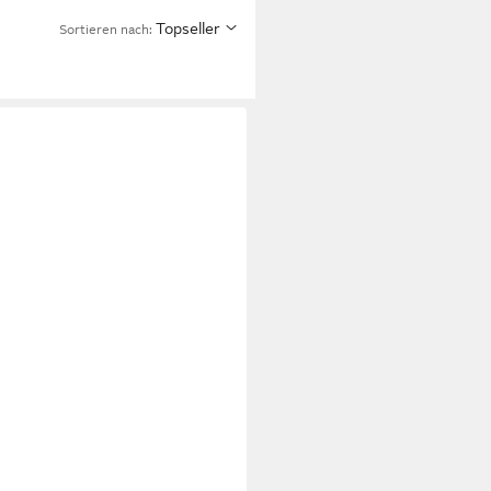
Topseller
Sortieren nach:
4
enbecher Aschenbecher
aschenbecher