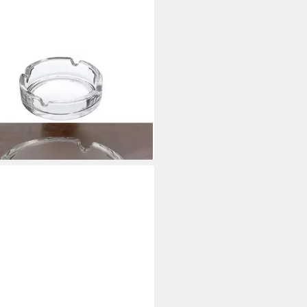
EWA
enbecher Glasaschenbecher
sparent rund stapelbar, Glas
,95 €
rbar - in 3-4 Werktagen bei dir