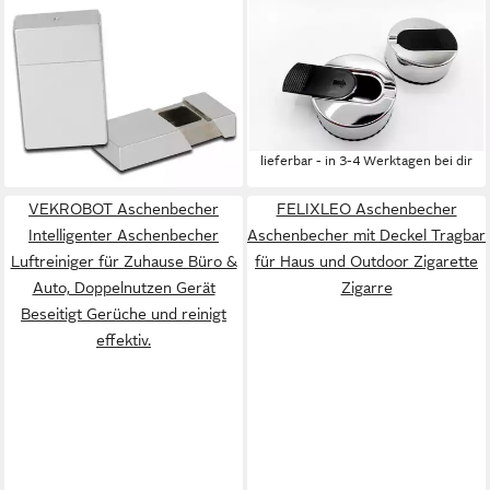
Aschenbecher
Aschenbecher mini
Taschenaschenbecher
Reiseaschenbecher rund
Rechteckig Silberfarben Mini
geruchssicher für
Ascher Reise
Hosentasche / Handtasche,
6,95 €
17,99 €
klein, praktisch und sicher für
lieferbar - in 2-3 Werktagen bei dir
(9,00 €/ 1 Stk)
unterwegs
lieferbar - in 3-4 Werktagen bei dir
VEKROBOT Aschenbecher
FELIXLEO Aschenbecher
Intelligenter Aschenbecher
Aschenbecher mit Deckel Tragbar
Luftreiniger für Zuhause Büro &
für Haus und Outdoor Zigarette
Auto, Doppelnutzen Gerät
Zigarre
Beseitigt Gerüche und reinigt
effektiv.