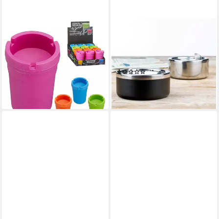
CEPEWA
HAUSHALT INTERNATIONAL
Aschenbecher
Aschenbecher Klapp-
Reiseaschenbecher 12er Set
Aschenbecher aus Metall
8x11x8cm Kunststoff bunt
Maße: ca. 12 x 5cm
(1)
Deckel abnehmbar
4,75 €
16,95 €
lieferbar - in 8-10 Werktagen bei
lieferbar - in 3-4 Werktagen bei dir
dir