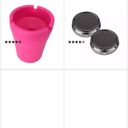
MARABELLAS SHOP
COUMO
Aschenbecher Windsicherer
Aschenbecher 2x
kompakter Aschenbecher 7,5
Taschenaschenbecher, Metall,
x 10,5 cm mit Aschebehälter,
Mini Ascher, Reise
abnehmbarer Deckel
Handtasche
(3)
(2)
2,99 €
9,95 €
lieferbar - in 4-5 Werktagen bei dir
lieferbar - in 2-3 Werktagen bei dir