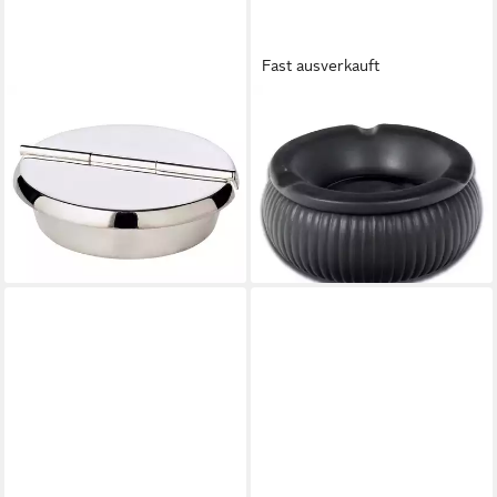
Fast ausverkauft
EDZARD
COUMO
Aschenbecher Ashburn,
Aschenbecher Großer
Aschenbecher mit Deckel,
Windaschenbecher Keramik Ø
Silber-Optik, schwerversilbert,
15 cm, Antik Schwarz, mit
H 2,3 cm
Deckel
48,00 €
24,95 €
lieferbar - in 3-4 Werktagen bei dir
lieferbar - in 2-3 Werktagen bei dir