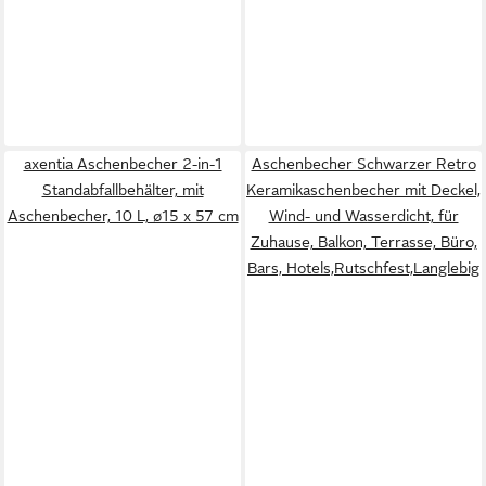
axentia Aschenbecher 2-in-1
Aschenbecher Schwarzer Retro
Standabfallbehälter, mit
Keramikaschenbecher mit Deckel,
Aschenbecher, 10 L, ø15 x 57 cm
Wind- und Wasserdicht, für
Zuhause, Balkon, Terrasse, Büro,
Bars, Hotels,Rutschfest,Langlebig