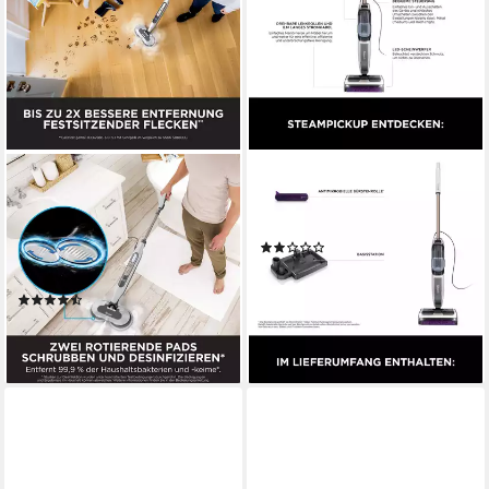
SHARK
SHARK
Dampfreiniger Shark Steam &
Dampfreiniger SteamPickUp
Scrub mit Steam Blaster
SD200EU, 1230 W, beutellos
(1)
Technologie S8201EU, 1120
ab 194,86 €
W
17,80 €
mtl. in 12 Raten
(35)
lieferbar - in 1-2 Werktagen bei dir
ab 179,00 €
16,35 €
mtl. in 12 Raten
lieferbar - in 1-2 Werktagen bei dir