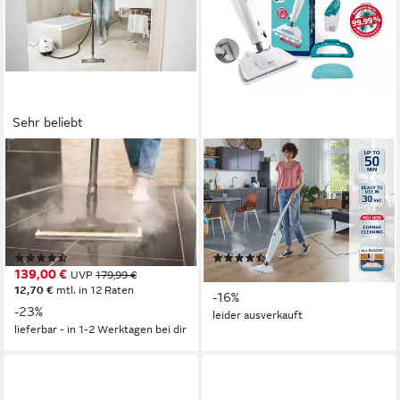
Sehr beliebt
KÄRCHER
LEIFHEIT
Dampfreiniger SC 3
Dampfreiniger Dampfreiniger
EASYFIX, 1900 W,
CleanTenso Power, 1300 W, 6
Aufheizzeit: 30 s,
Power-Steam-Düsen, bis zu
Flächenleistung: 75 m², mit
50 Minuten Nutzung,
(190)
(83)
Entkalkungskartusche
Mikrofaser Wischpad
139,00 €
97,99 €
UVP
179,99 €
UVP
115,99 €
12,70 €
mtl. in 12 Raten
-16%
-23%
leider ausverkauft
lieferbar - in 1-2 Werktagen bei dir