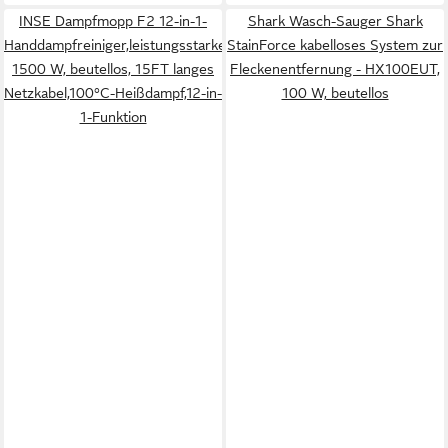
INSE Dampfmopp F2 12-in-1-
Shark Wasch-Sauger Shark
Handdampfreiniger,leistungsstarker,abnehmbarer,Dampfmopp,
StainForce kabelloses System zur
1500 W, beutellos, 15FT langes
Fleckenentfernung - HX100EUT,
Netzkabel,100°C-Heißdampf,12-in-
100 W, beutellos
1-Funktion