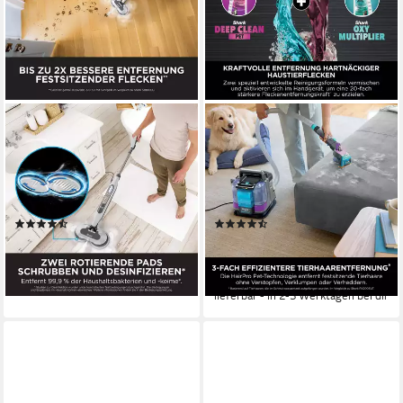
SHARK
SHARK
Dampfreiniger Shark Steam &
Wasch-Sauger PX250EUT
Scrub mit Steam Blaster
Shark StainStriker HairPro,
Technologie S8201EU, 1120
450 W, beutellos, Inklusive 4
W
Spezialaufsätzen
(35)
(13)
ab 179,00 €
ab 205,00 €
UVP
229,90 €
16,35 €
mtl. in 12 Raten
18,72 €
mtl. in 12 Raten
lieferbar - in 1-2 Werktagen bei dir
-11%
lieferbar - in 2-3 Werktagen bei dir