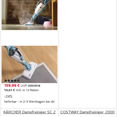
BLACK + DECKER
Dampfreiniger
FSMH1321JSM
Dampfwischer mit
Handreiniger und Handschuh,
(15)
AutoSelect Technologie,
159,99 €
UVP
209,99 €
180°drehbarer Reinigungsfuß
14,61 €
mtl. in 12 Raten
-24%
lieferbar - in 2-3 Werktagen bei dir
KÄRCHER Dampfreiniger SC 2
COSTWAY Dampfreiniger, 2000