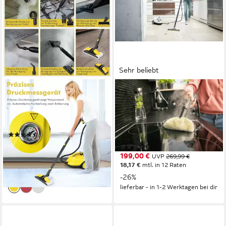
Sehr beliebt
COSTWAY
KÄRCHER
Dampfreiniger mit 1,8 L Tank,
Dampfreiniger SC 4
13 Zubehörteile, bis 108m²,
EASYFIX, 2000 W,
2000,00 W
Dampfdruck: 3,5 bar,
(50)
Aufheizzeit: 4 min.
116,99 €
UVP
175,99 €
(78)
10,68 €
mtl. in 12 Raten
199,00 €
UVP
269,99 €
-34%
18,17 €
mtl. in 12 Raten
lieferbar - in 2-3 Werktagen bei dir
-26%
lieferbar - in 1-2 Werktagen bei dir