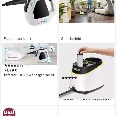
Fast ausverkauft
Sehr beliebt
ETA
KÄRCHER
Dampfreiniger Aquabelo
Dampfreiniger »SC 3
ETA126490000, 1000 W
DELUXE«, 1.900 W, 3,5 bar,
(114)
Aufheizzeit: 30 s,
71,99 €
Flächenleistung: 75 m²
lieferbar - in 3-4 Werktagen bei dir
(95)
169,00 €
UVP
199,99 €
15,43 €
mtl. in 12 Raten
-15%
lieferbar - in 1-2 Werktagen bei dir