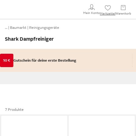
Mein Konto
Merkzettel
Warenkorb
…
Baumarkt
Reinigungsgeräte
Shark Dampfreiniger
10 €
Gutschein für deine erste Bestellung
7 Produkte