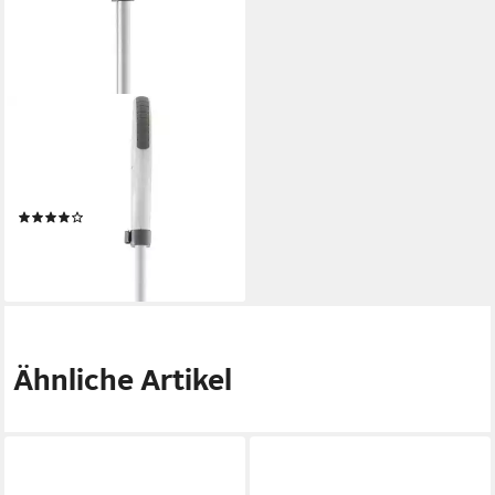
SHARK
Dampfreiniger S6005EU,
1200 W, intelligente
Dampfregulierung, 0,5l
(10)
179,99 €
16,44 €
mtl. in 12 Raten
lieferbar - in 1-2 Werktagen bei dir
Ähnliche Artikel