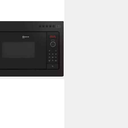
(3)
au-Mikrowelle HLAWG25S3
Leistung
pazität
tungsstufen
64 €
UVP
934,00 €
 €
mtl. in 24 Raten
 Werktagen bei dir