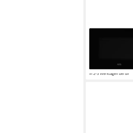
AEG
Mikrowelle
25 l
Kapazität
7
Leistungsstufen
Drehwähler
Bedienung
199,00 €
UVP
419,00 €
18,17 €
mtl. in 12 Raten
-53%
in 2-3 Werktagen bei dir