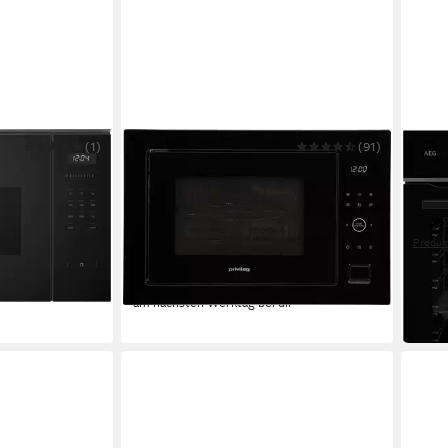
(1)
PRIVILEG
(91)
AEG
BF525LMB1
Einbau-Mikrowelle TC034B2US0EE
Pyro
TE7
1000W
Leistung
32 l
Kapazität
59,5 x
5
Leistungsstufen
Pyrol
219,99 €
UVP
369,99 €
Produk
20,09 €
mtl. in 12 Raten
599,
17,39
-41%
-54%
am nächsten Werktag bei dir
in 6-8