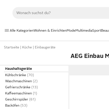
Alle Kategorien
Wohnen & Einrichten
Mode
Multimedia
Sport
Beau
Startseite
Küche
Einbaugeräte
AEG Einbau M
Haushaltsgeräte
Kühlschränke
Waschmaschinen
Gefrierschränke
Kaffeemaschinen
Geschirrspüler
Backöfen