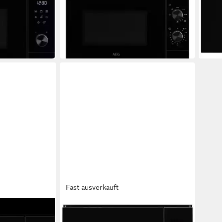
Touch
149,00 €
UVP
219,00 €
474,
13,61 €
mtl. in 12 Raten
17,04
-32%
in 2-3
in 2-3 Werktagen bei dir
Fast ausverkauft
AEG
1SB
Einbau-Mikrowelle