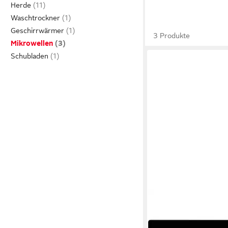
Herde
Waschtrockner
Geschirrwärmer
3 Produkte
Mikrowellen
Schubladen
AEG
Mikrowelle
29 l
Kapazität