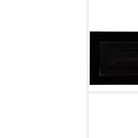
AMICA
Einbau-Mikrowelle E
1200W
Leistung
20 l
Kapazität
9
Leistungsstufen
155,99 €
14,25 €
mtl. in 12 Raten
in 2-3 Werktagen bei dir