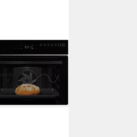
(12)
lyse Backofen 7000
PB62WAB
 59,4 x 56,7 cm
B/H/T
yse-Selbstreinigung
Selbstreinigung
tdatenblatt
00 €
UVP
1.299,00 €
 €
mtl. in 48 Raten
 Werktagen bei dir