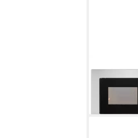
HANSEATIC
Einbau-Mikrowelle 
1250W
Leistung
Drucktasten
Bedienung
119,99 €
UVP
199,99 €
10,96 €
mtl. in 12 Raten
-40%
am nächsten Werktag bei 