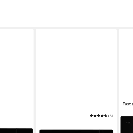
Fast 
AEG
(3)
AEG
Mikrowelle
Einb
21 l
Kapazität
800W