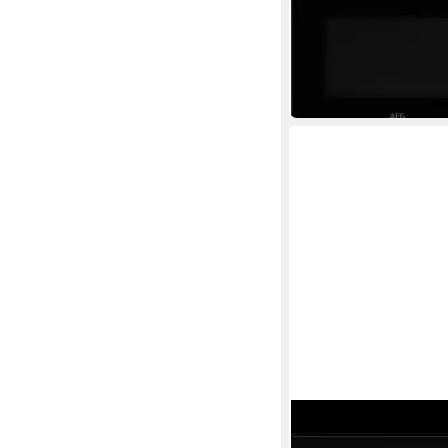
10
Leistungsstufen
Touch
Bedienung
219,00 €
UVP
299,00 €
20,00 €
mtl. in 12 Raten
-27%
in 2-3 Werktagen bei dir
AEG
Mikrowelle NMB5S17