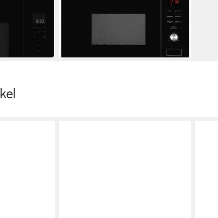
800W
Leistung
364,99 €
ung
18,13 €
mtl. in 24 Raten
in 2-3 Werktagen bei dir
kel