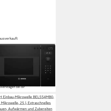
ausverkauft
H
(7)
au-Mikrowelle BFL524MB0
W
Leistung
pazität
tungsstufen
62 €
UVP
919,00 €
 €
mtl. in 24 Raten
 Werktagen bei dir
 Einbau-Mikrowelle BEL554MB0,
l, Mikrowelle, 25 l, Extraschnelles
auen, Aufwärmen und Zubereiten