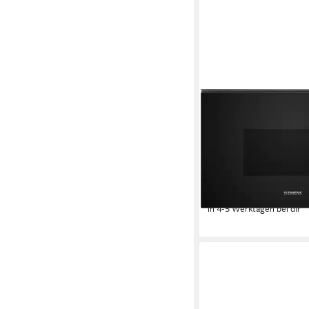
SIEMENS
Einbau-Mikrowelle 
1270W
Leistung
20 l
Kapazität
5
Leistungsstufen
399,00 €
UVP
905,00 €
19,82 €
mtl. in 24 Raten
-56%
in 4-5 Werktagen bei dir