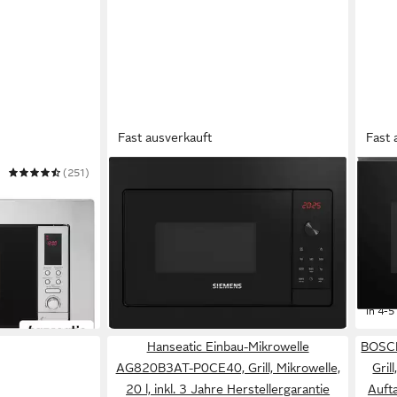
Fast ausverkauft
Fast 
(251)
SIEMENS
BOSC
AB820BVX-S0EE
Einbau-Mikrowelle BF523LMB3
Einb
800W
Leistung
1270
20 l
Kapazität
20 l
Ka
5
Leistungsstufen
5
Leis
249,00 €
280,
UVP
934,00 €
22,74 €
mtl. in 12 Raten
13,94
-73%
-69%
dir
in 4-5 Werktagen bei dir
in 4-5
Hanseatic Einbau-Mikrowelle
BOSCH
AG820B3AT-P0CE40, Grill, Mikrowelle,
Gril
20 l, inkl. 3 Jahre Herstellergarantie
Auft