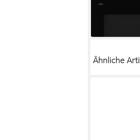
800W
Leistung
17 l
Kapazität
Touch-Bedienung
Bedien
448,89 €
16,11 €
mtl. in 36 Raten
in 2-3 Werktagen bei dir
Ähnliche Arti