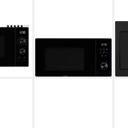
(2)
AEG
NEFF
Mikrowelle
Einb
29 l
Kapazität
800W
10
Leistungsstufen
20 l
Ka
Touch
Bedienung
5
Leis
219,00 €
264,
UVP
299,00 €
20,00 €
mtl. in 12 Raten
13,14
-27%
-72%
in 2-3 Werktagen bei dir
in 4-5