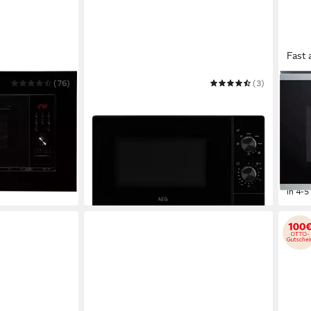
Fast 
(76)
AEG
(3)
BOSC
MW 13170 S
Mikrowelle
Einb
21 l
Kapazität
1270
20 l
Ka
149,00 €
UVP
219,00 €
5
Leis
13,61 €
mtl. in 12 Raten
299,
-32%
14,85
in 2-3 Werktagen bei dir
-67%
in 4-5